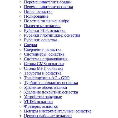
Перемешиватели: насадки
Перемешиватели: оснастка
Пилы: оснастка
Полирование
Полотна пильные: вибро
Пылесосы: оснастка
Рубанки PLP: оснастка
Рубанки плотницкие: оснастка
Рубанки: оснастка
Сверла
Сверление: оснастка
Систейнеры: оснастка
Система направляющих
Столы CMS: оснастка
Столы MFT: оснастка
Табуреты и оснастка
Транспортиры AG - GRP
Турбины вытяжные: оснастка
Удаление обоев: валики
Удаление покрытий: оснастка
Устройства зарядные
УШМ: оснастка
Фрезеры: оснастка
Центры инструментальные: оснастка
Центры рабочие: оснастка