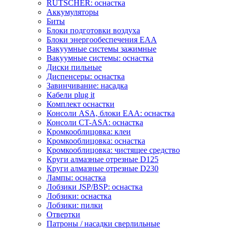
RUTSCHER: оснастка
Аккумуляторы
Биты
Блоки подготовки воздуха
Блоки энергообеспечения EAA
Вакуумные системы зажимные
Вакуумные системы: оснастка
Диски пильные
Диспенсеры: оснастка
Завинчивание: насадка
Кабели plug it
Комплект оснастки
Консоли ASA, блоки EAA: оснастка
Консоли CT-ASA: оснастка
Кромкооблицовка: клеи
Кромкооблицовка: оснастка
Кромкооблицовка: чистящее средство
Круги алмазные отрезные D125
Круги алмазные отрезные D230
Лампы: оснастка
Лобзики JSP/BSP: оснастка
Лобзики: оснастка
Лобзики: пилки
Отвертки
Патроны / насадки сверлильные