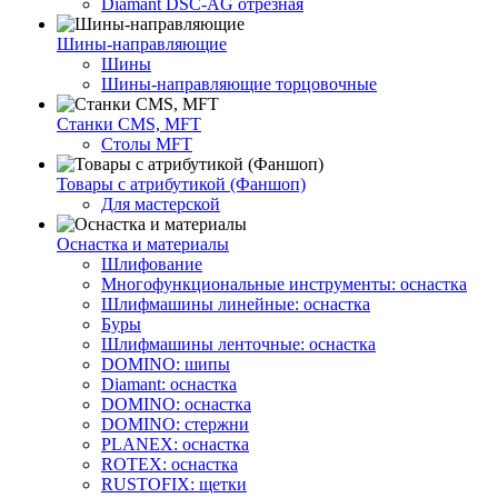
Diamant DSC-AG отрезная
Шины-направляющие
Шины
Шины-направляющие торцовочные
Станки CMS, MFT
Столы MFT
Товары с атрибутикой (Фаншоп)
Для мастерской
Оснастка и материалы
Шлифование
Многофункциональные инструменты: оснастка
Шлифмашины линейные: оснастка
Буры
Шлифмашины ленточные: оснастка
DOMINO: шипы
Diamant: оснастка
DOMINO: оснастка
DOMINO: стержни
PLANEX: оснастка
ROTEX: оснастка
RUSTOFIX: щетки