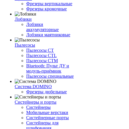
Фрезеры вертикальные
Фрезеры кромочные
Лобзики
Лобзики
аккумуляторные
Лобзики маятниковые
Пылесосы
Пылесосы CT
Пылесосы CTL
Пылесосы CTM
Bluetooth: Пульт ДУ и
модуль-приёмник
Пылесосы специальные
Система DOMINO
Фрезеры дюбельные
Систейнеры и порты
Систейнеры
Мобильные верстаки
Систейнерные порты
Систейнеры для
шлифования