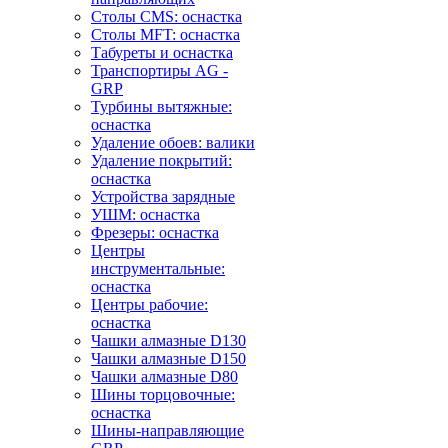
Столы CMS: оснастка
Столы MFT: оснастка
Табуреты и оснастка
Транспортиры AG -
GRP
Турбины вытяжные:
оснастка
Удаление обоев: валики
Удаление покрытий:
оснастка
Устройства зарядные
УШМ: оснастка
Фрезеры: оснастка
Центры
инструментальные:
оснастка
Центры рабочие:
оснастка
Чашки алмазные D130
Чашки алмазные D150
Чашки алмазные D80
Шины торцовочные:
оснастка
Шины-направляющие