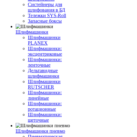
Систейнеры для
шлифования в БД
Тележки SYS-Roll
Запасные боксы
Шлифмашинки
Шлифмашинки
PLANEX
Шлифмашинки:
эксцентриковые
Шлифмашинки:
ленточные
Дельтавидные
шлифмашинки
Шлифмашинки
RUTSCHER
Шлифмашинки:
линейные
Шлифмашинки:
ротационные
Шлифмашинки:
щеточные
Шлифмашинки пневмо
Пневматическая