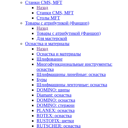
Станки CMS, MFT
Назад
Станки CMS, MFT
Столы MFT
Товары с атрибутикой (Фаншоп)
Назад
Товары с атрибутикой (Фаншоп)
Для мастерской
Оснастка и материалы
Назад
Оснастка и материалы
Шлифование
Многофункциональные инструменты:
оснастка
Шлифмашины линейные: оснастка
Буры
Шлифмашины ленточные: оснастка
DOMINO: шипы
Diamant: оснастка
DOMINO: оснастка
DOMINO: стержни
PLANEX: оснастка
ROTEX: оснастка
RUSTOFIX: щетки
RUTSCHER: оснастка