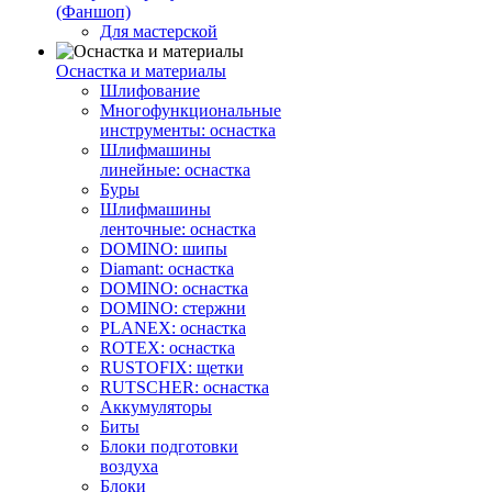
(Фаншоп)
Для мастерской
Оснастка и материалы
Шлифование
Многофункциональные
инструменты: оснастка
Шлифмашины
линейные: оснастка
Буры
Шлифмашины
ленточные: оснастка
DOMINO: шипы
Diamant: оснастка
DOMINO: оснастка
DOMINO: стержни
PLANEX: оснастка
ROTEX: оснастка
RUSTOFIX: щетки
RUTSCHER: оснастка
Аккумуляторы
Биты
Блоки подготовки
воздуха
Блоки