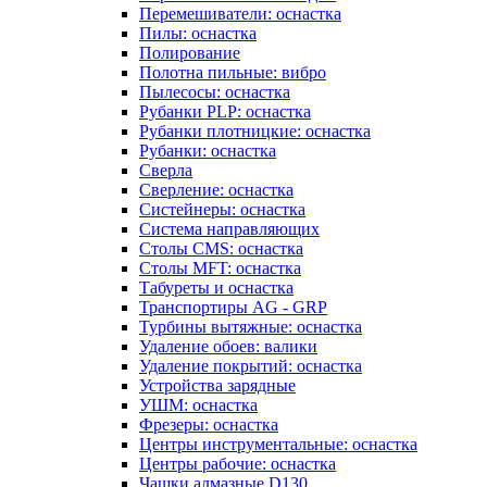
Перемешиватели: оснастка
Пилы: оснастка
Полирование
Полотна пильные: вибро
Пылесосы: оснастка
Рубанки PLP: оснастка
Рубанки плотницкие: оснастка
Рубанки: оснастка
Сверла
Сверление: оснастка
Систейнеры: оснастка
Система направляющих
Столы CMS: оснастка
Столы MFT: оснастка
Табуреты и оснастка
Транспортиры AG - GRP
Турбины вытяжные: оснастка
Удаление обоев: валики
Удаление покрытий: оснастка
Устройства зарядные
УШМ: оснастка
Фрезеры: оснастка
Центры инструментальные: оснастка
Центры рабочие: оснастка
Чашки алмазные D130