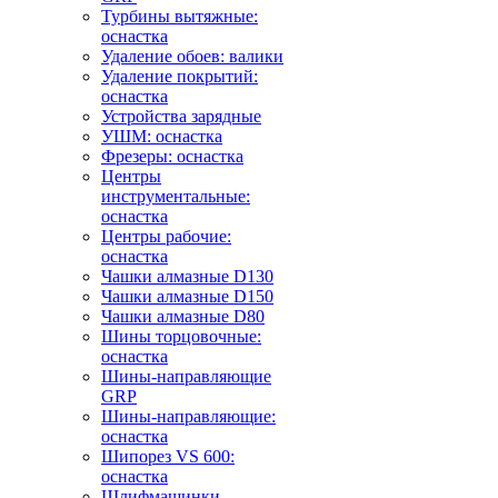
Турбины вытяжные:
оснастка
Удаление обоев: валики
Удаление покрытий:
оснастка
Устройства зарядные
УШМ: оснастка
Фрезеры: оснастка
Центры
инструментальные:
оснастка
Центры рабочие:
оснастка
Чашки алмазные D130
Чашки алмазные D150
Чашки алмазные D80
Шины торцовочные:
оснастка
Шины-направляющие
GRP
Шины-направляющие:
оснастка
Шипорез VS 600:
оснастка
Шлифмашинки