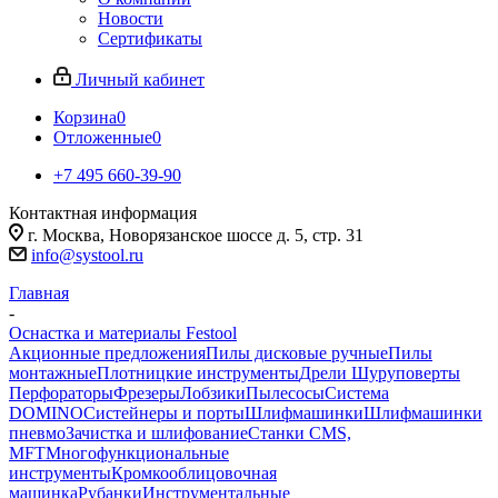
Новости
Сертификаты
Личный кабинет
Корзина
0
Отложенные
0
+7 495 660-39-90
Контактная информация
г. Москва, Новорязанское шоссе д. 5, стр. 31
info@systool.ru
Главная
-
Оснастка и материалы Festool
Акционные предложения
Пилы дисковые ручные
Пилы
монтажные
Плотницкие инструменты
Дрели Шуруповерты
Перфораторы
Фрезеры
Лобзики
Пылесосы
Система
DOMINO
Систейнеры и порты
Шлифмашинки
Шлифмашинки
пневмо
Зачистка и шлифование
Станки CMS,
MFT
Многофункциональные
инструменты
Кромкооблицовочная
машинка
Рубанки
Инструментальные