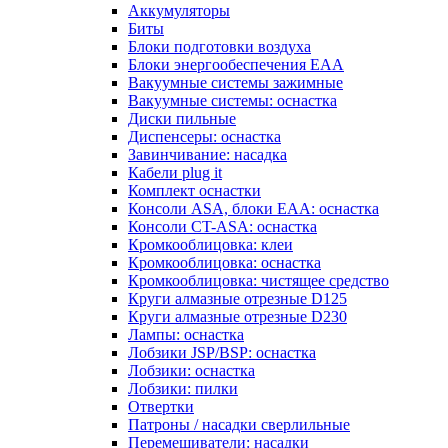
Аккумуляторы
Биты
Блоки подготовки воздуха
Блоки энергообеспечения EAA
Вакуумные системы зажимные
Вакуумные системы: оснастка
Диски пильные
Диспенсеры: оснастка
Завинчивание: насадка
Кабели plug it
Комплект оснастки
Консоли ASA, блоки EAA: оснастка
Консоли CT-ASA: оснастка
Кромкооблицовка: клеи
Кромкооблицовка: оснастка
Кромкооблицовка: чистящее средство
Круги алмазные отрезные D125
Круги алмазные отрезные D230
Лампы: оснастка
Лобзики JSP/BSP: оснастка
Лобзики: оснастка
Лобзики: пилки
Отвертки
Патроны / насадки сверлильные
Перемешиватели: насадки