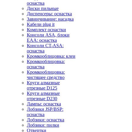
оснастка
Диски пильные
Диспенсеры: оснастка
Завинчивание: насадка
Кабели plug it
Комплект оснастки
Консоли ASA, блоки
EAA: оснастка
Консоли CT-ASA:
оснастка
Кромкооблицовка: клеи
Кромкооблицовка:
оснастка
Кромкооблицовка:
чистящее средство
Круги алмазные
отрезные D125
Круги алмазные
отрезные D230
Лампы: оснастка
Лобзики JSP/BSP:
оснастка
Лобзики: оснастка
Лобзики: пилки
Отвертки