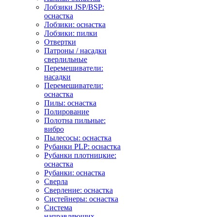
Лобзики JSP/BSP:
оснастка
Лобзики: оснастка
Лобзики: пилки
Отвертки
Патроны / насадки
сверлильные
Перемешиватели:
насадки
Перемешиватели:
оснастка
Пилы: оснастка
Полирование
Полотна пильные:
вибро
Пылесосы: оснастка
Рубанки PLP: оснастка
Рубанки плотницкие:
оснастка
Рубанки: оснастка
Сверла
Сверление: оснастка
Систейнеры: оснастка
Система
направляющих