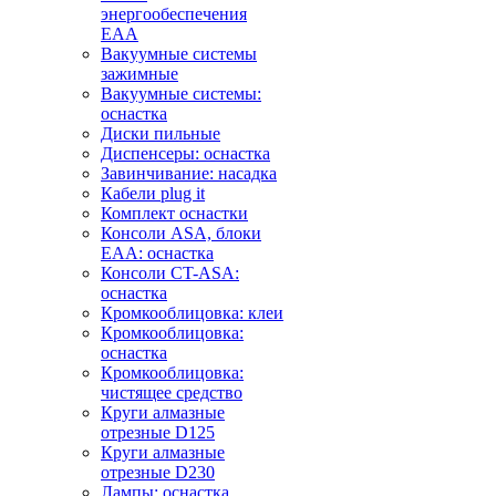
энергообеспечения
EAA
Вакуумные системы
зажимные
Вакуумные системы:
оснастка
Диски пильные
Диспенсеры: оснастка
Завинчивание: насадка
Кабели plug it
Комплект оснастки
Консоли ASA, блоки
EAA: оснастка
Консоли CT-ASA:
оснастка
Кромкооблицовка: клеи
Кромкооблицовка:
оснастка
Кромкооблицовка:
чистящее средство
Круги алмазные
отрезные D125
Круги алмазные
отрезные D230
Лампы: оснастка