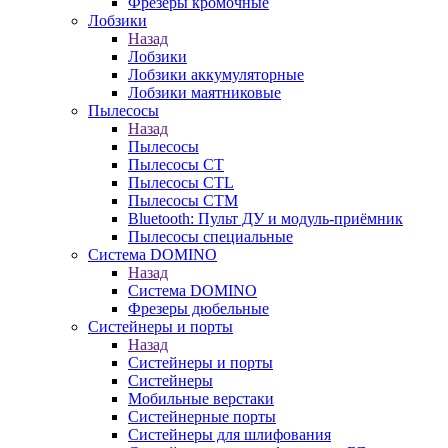
Фрезеры кромочные
Лобзики
Назад
Лобзики
Лобзики аккумуляторные
Лобзики маятниковые
Пылесосы
Назад
Пылесосы
Пылесосы CT
Пылесосы CTL
Пылесосы CTM
Bluetooth: Пульт ДУ и модуль-приёмник
Пылесосы специальные
Система DOMINO
Назад
Система DOMINO
Фрезеры дюбельные
Систейнеры и порты
Назад
Систейнеры и порты
Систейнеры
Мобильные верстаки
Систейнерные порты
Систейнеры для шлифования