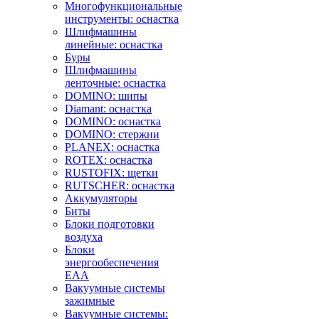
Многофункциональные
инструменты: оснастка
Шлифмашины
линейные: оснастка
Буры
Шлифмашины
ленточные: оснастка
DOMINO: шипы
Diamant: оснастка
DOMINO: оснастка
DOMINO: стержни
PLANEX: оснастка
ROTEX: оснастка
RUSTOFIX: щетки
RUTSCHER: оснастка
Аккумуляторы
Биты
Блоки подготовки
воздуха
Блоки
энергообеспечения
EAA
Вакуумные системы
зажимные
Вакуумные системы: