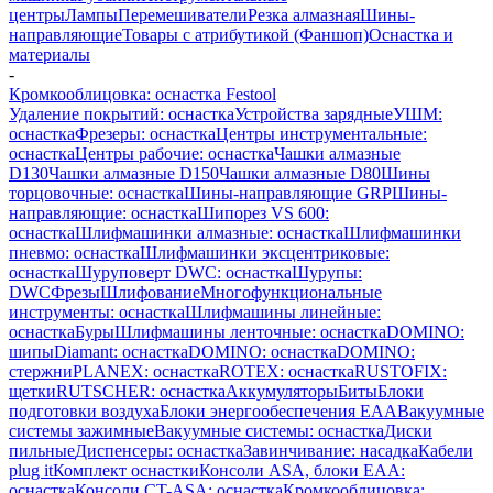
центры
Лампы
Перемешиватели
Резка алмазная
Шины-
направляющие
Товары с атрибутикой (Фаншоп)
Оснастка и
материалы
-
Кромкооблицовка: оснастка Festool
Удаление покрытий: оснастка
Устройства зарядные
УШМ:
оснастка
Фрезеры: оснастка
Центры инструментальные:
оснастка
Центры рабочие: оснастка
Чашки алмазные
D130
Чашки алмазные D150
Чашки алмазные D80
Шины
торцовочные: оснастка
Шины-направляющие GRP
Шины-
направляющие: оснастка
Шипорез VS 600:
оснастка
Шлифмашинки алмазные: оснастка
Шлифмашинки
пневмо: оснастка
Шлифмашинки эксцентриковые:
оснастка
Шуруповерт DWC: оснастка
Шурупы:
DWC
Фрезы
Шлифование
Многофункциональные
инструменты: оснастка
Шлифмашины линейные:
оснастка
Буры
Шлифмашины ленточные: оснастка
DOMINO:
шипы
Diamant: оснастка
DOMINO: оснастка
DOMINO:
стержни
PLANEX: оснастка
ROTEX: оснастка
RUSTOFIX:
щетки
RUTSCHER: оснастка
Аккумуляторы
Биты
Блоки
подготовки воздуха
Блоки энергообеспечения EAA
Вакуумные
системы зажимные
Вакуумные системы: оснастка
Диски
пильные
Диспенсеры: оснастка
Завинчивание: насадка
Кабели
plug it
Комплект оснастки
Консоли ASA, блоки EAA:
оснастка
Консоли CT-ASA: оснастка
Кромкооблицовка: