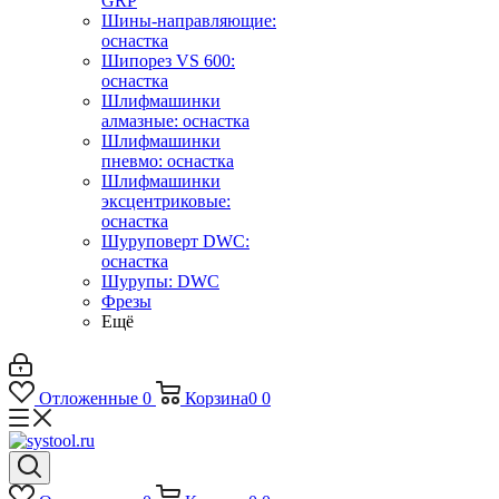
GRP
Шины-направляющие:
оснастка
Шипорез VS 600:
оснастка
Шлифмашинки
алмазные: оснастка
Шлифмашинки
пневмо: оснастка
Шлифмашинки
эксцентриковые:
оснастка
Шуруповерт DWC:
оснастка
Шурупы: DWC
Фрезы
Ещё
Отложенные
0
Корзина
0
0