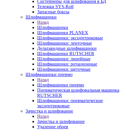
Систейнеры для шлифования в БД
Тележки SYS-Roll
Запасные боксы
Шлифмашинки
Назад
Шлифмашинки
Шлифмашинки PLANEX
Шлифмашинки: эксцентриковые
Шлифмашинки: ленточные
Дельтавидные шлифмашинки
Шлифмашинки RUTSCHER
Шлифмашинки: линейные
Шлифмашинки: ротационные
Шлифмашинки: щеточные
Шлифмашинки пневмо
Назад
Шлифмашинки пневмо
Пневматическая шлифовальная машинка
RUTSCHER
Шлифмашинки: пневматические
эксцентриковые
Зачистка и шлифование
Назад
Зачистка и шлифование
Удаление обоев