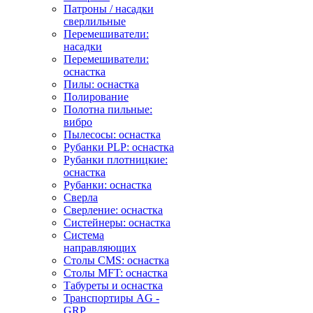
Патроны / насадки
сверлильные
Перемешиватели:
насадки
Перемешиватели:
оснастка
Пилы: оснастка
Полирование
Полотна пильные:
вибро
Пылесосы: оснастка
Рубанки PLP: оснастка
Рубанки плотницкие:
оснастка
Рубанки: оснастка
Сверла
Сверление: оснастка
Систейнеры: оснастка
Система
направляющих
Столы CMS: оснастка
Столы MFT: оснастка
Табуреты и оснастка
Транспортиры AG -
GRP