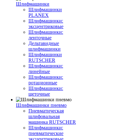
Шлифмашинки
Шлифмашинки
PLANEX
Шлифмашинки:
эксцентриковые
Шлифмашинки:
ленточные
Дельтавидные
шлифмашинки
Шлифмашинки
RUTSCHER
Шлифмашинки:
линейные
Шлифмашинки:
ротационные
Шлифмашинки:
щеточные
Шлифмашинки пневмо
Пневматическая
шлифовальная
машинка RUTSCHER
Шлифмашинки:
пневматические
эксцентриковые