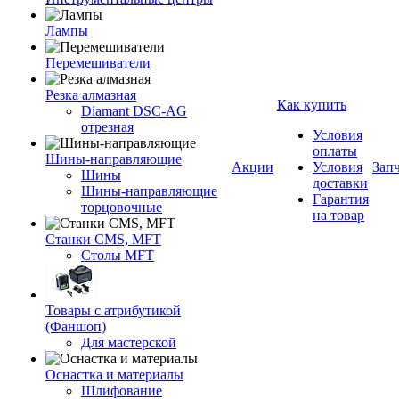
Лампы
Перемешиватели
Резка алмазная
Как купить
Diamant DSC-AG
отрезная
Условия
оплаты
Шины-направляющие
Акции
Условия
Зап
Шины
доставки
Шины-направляющие
Гарантия
торцовочные
на товар
Станки CMS, MFT
Столы MFT
Товары с атрибутикой
(Фаншоп)
Для мастерской
Оснастка и материалы
Шлифование