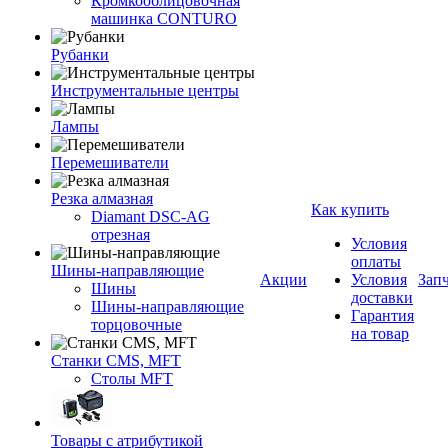
Кромкооблицовочная
машинка CONTURO
Рубанки
Инструментальные центры
Лампы
Перемешиватели
Резка алмазная
Как купить
Diamant DSC-AG
отрезная
Условия
оплаты
Шины-направляющие
Акции
Условия
Зап
Шины
доставки
Шины-направляющие
Гарантия
торцовочные
на товар
Станки CMS, MFT
Столы MFT
Товары с атрибутикой