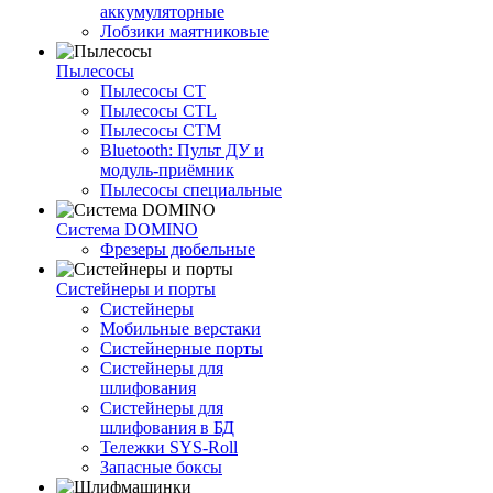
аккумуляторные
Лобзики маятниковые
Пылесосы
Пылесосы CT
Пылесосы CTL
Пылесосы CTM
Bluetooth: Пульт ДУ и
модуль-приёмник
Пылесосы специальные
Система DOMINO
Фрезеры дюбельные
Систейнеры и порты
Систейнеры
Мобильные верстаки
Систейнерные порты
Систейнеры для
шлифования
Систейнеры для
шлифования в БД
Тележки SYS-Roll
Запасные боксы