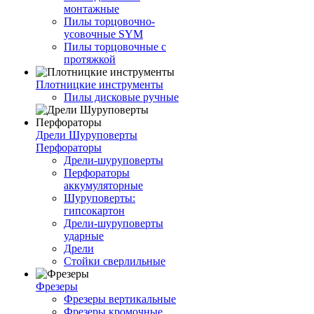
монтажные
Пилы торцовочно-
усовочные SYM
Пилы торцовочные с
протяжкой
Плотницкие инструменты
Пилы дисковые ручные
Дрели Шуруповерты
Перфораторы
Дрели-шуруповерты
Перфораторы
аккумуляторные
Шуруповерты:
гипсокартон
Дрели-шуруповерты
ударные
Дрели
Стойки сверлильные
Фрезеры
Фрезеры вертикальные
Фрезеры кромочные