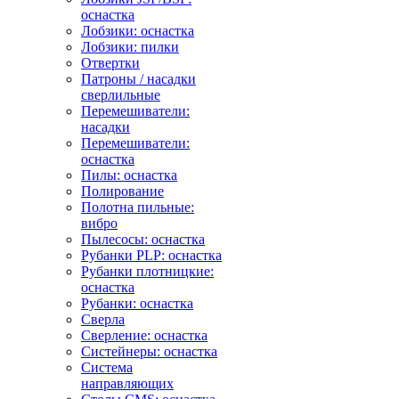
оснастка
Лобзики: оснастка
Лобзики: пилки
Отвертки
Патроны / насадки
сверлильные
Перемешиватели:
насадки
Перемешиватели:
оснастка
Пилы: оснастка
Полирование
Полотна пильные:
вибро
Пылесосы: оснастка
Рубанки PLP: оснастка
Рубанки плотницкие:
оснастка
Рубанки: оснастка
Сверла
Сверление: оснастка
Систейнеры: оснастка
Система
направляющих