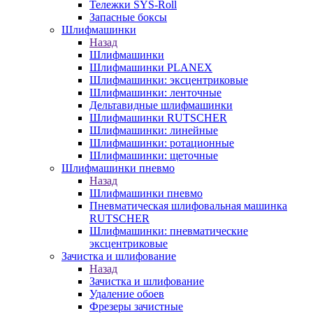
Тележки SYS-Roll
Запасные боксы
Шлифмашинки
Назад
Шлифмашинки
Шлифмашинки PLANEX
Шлифмашинки: эксцентриковые
Шлифмашинки: ленточные
Дельтавидные шлифмашинки
Шлифмашинки RUTSCHER
Шлифмашинки: линейные
Шлифмашинки: ротационные
Шлифмашинки: щеточные
Шлифмашинки пневмо
Назад
Шлифмашинки пневмо
Пневматическая шлифовальная машинка
RUTSCHER
Шлифмашинки: пневматические
эксцентриковые
Зачистка и шлифование
Назад
Зачистка и шлифование
Удаление обоев
Фрезеры зачистные