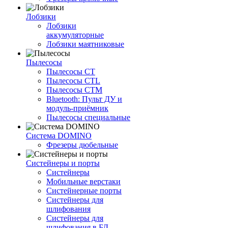
Лобзики
Лобзики
аккумуляторные
Лобзики маятниковые
Пылесосы
Пылесосы CT
Пылесосы CTL
Пылесосы CTM
Bluetooth: Пульт ДУ и
модуль-приёмник
Пылесосы специальные
Система DOMINO
Фрезеры дюбельные
Систейнеры и порты
Систейнеры
Мобильные верстаки
Систейнерные порты
Систейнеры для
шлифования
Систейнеры для
шлифования в БД