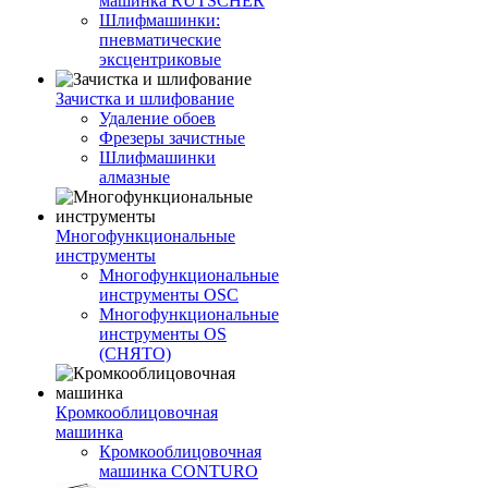
машинка RUTSCHER
Шлифмашинки:
пневматические
эксцентриковые
Зачистка и шлифование
Удаление обоев
Фрезеры зачистные
Шлифмашинки
алмазные
Многофункциональные
инструменты
Многофункциональные
инструменты OSC
Многофункциональные
инструменты OS
(СНЯТО)
Кромкооблицовочная
машинка
Кромкооблицовочная
машинка CONTURO