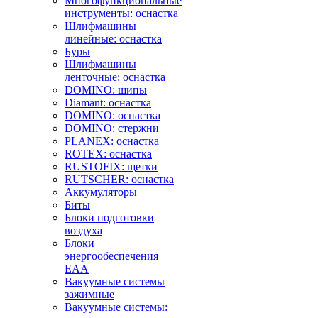
Многофункциональные
инструменты: оснастка
Шлифмашины
линейные: оснастка
Буры
Шлифмашины
ленточные: оснастка
DOMINO: шипы
Diamant: оснастка
DOMINO: оснастка
DOMINO: стержни
PLANEX: оснастка
ROTEX: оснастка
RUSTOFIX: щетки
RUTSCHER: оснастка
Аккумуляторы
Биты
Блоки подготовки
воздуха
Блоки
энергообеспечения
EAA
Вакуумные системы
зажимные
Вакуумные системы: