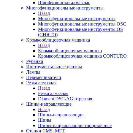
Шлифмашинки алмазные
Многофункциональные инструменты
Назад
Многофункциональные инструменты
Многофункциональные инструменты OSC
Многофункциональные инструменты OS
(СНЯТО)
Кромкооблицовочная машинка
Назад
Кромкооблицовочная машинка
Кромкооблицовочная машинка CONTURO
Рубанки
Инструментальные центры
Лампы
Перемешиватели
Резка алмазная
Назад
Резка алмазная
Diamant DSC-AG отрезная
Шины-направляющие
Назад
Шины-направляющие
Шины
Шины-направляющие торцовочные
Станки CMS, MFT