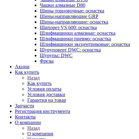
Чашки алмазные D80
Шины торцовочные: оснастка
Шины-направляющие GRP
Шины-направляющие: оснастка
Шипорез VS 600: оснастка
Шлифмашинки алмазные: оснастка
Шлифмашинки пневмо: оснастка
Шлифмашинки эксцентриковые: оснастка
Шуруповерт DWC: оснастка
Шурупы: DWC
Фрезы
Акции
Как купить
Назад
Как купить
Условия оплаты
Условия доставки
Гарантия на товар
Запчасти
Регистрация инструмента
Контакты
О компании
Назад
О компании