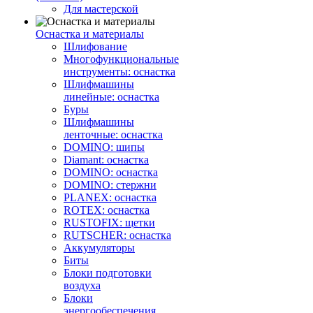
Для мастерской
Оснастка и материалы
Шлифование
Многофункциональные
инструменты: оснастка
Шлифмашины
линейные: оснастка
Буры
Шлифмашины
ленточные: оснастка
DOMINO: шипы
Diamant: оснастка
DOMINO: оснастка
DOMINO: стержни
PLANEX: оснастка
ROTEX: оснастка
RUSTOFIX: щетки
RUTSCHER: оснастка
Аккумуляторы
Биты
Блоки подготовки
воздуха
Блоки
энергообеспечения