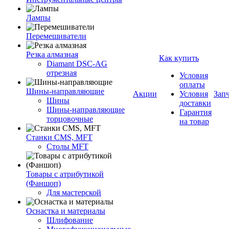
Лампы
Перемешиватели
Резка алмазная
Как купить
Diamant DSC-AG
отрезная
Условия
оплаты
Шины-направляющие
Акции
Условия
Зап
Шины
доставки
Шины-направляющие
Гарантия
торцовочные
на товар
Станки CMS, MFT
Столы MFT
Товары с атрибутикой
(Фаншоп)
Для мастерской
Оснастка и материалы
Шлифование