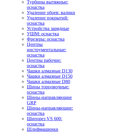
Турбины вытяжные:
оснастка
Удаление обоев: валики
Удаление покрытий:
оснастка
Устройства зарядные
УШМ: оснастка
Фрезеры: оснастка
Центры
инструментальные:
оснастка
Центры рабочие:
оснастка
Чашки алмазные D130
Чашки алмазные D150
Чашки алмазные D80
Шины торцовочные:
оснастка
Шины-направляющие
GRP
Шины-направляющие:
оснастка
Шипорез VS 600:
оснастка
Шлифмашинки