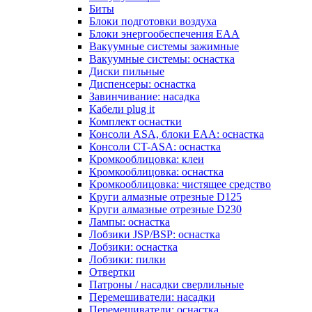
Биты
Блоки подготовки воздуха
Блоки энергообеспечения EAA
Вакуумные системы зажимные
Вакуумные системы: оснастка
Диски пильные
Диспенсеры: оснастка
Завинчивание: насадка
Кабели plug it
Комплект оснастки
Консоли ASA, блоки EAA: оснастка
Консоли CT-ASA: оснастка
Кромкооблицовка: клеи
Кромкооблицовка: оснастка
Кромкооблицовка: чистящее средство
Круги алмазные отрезные D125
Круги алмазные отрезные D230
Лампы: оснастка
Лобзики JSP/BSP: оснастка
Лобзики: оснастка
Лобзики: пилки
Отвертки
Патроны / насадки сверлильные
Перемешиватели: насадки
Перемешиватели: оснастка