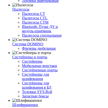
Лобзики маятниковые
Пылесосы
Пылесосы CT
Пылесосы CTL
Пылесосы CTM
Bluetooth: Пульт ДУ и
модуль-приёмник
Пылесосы специальные
Система DOMINO
Фрезеры дюбельные
Систейнеры и порты
Систейнеры
Мобильные верстаки
Систейнерные порты
Систейнеры для
шлифования
Систейнеры для
шлифования в БД
Тележки SYS-Roll
Запасные боксы
Шлифмашинки