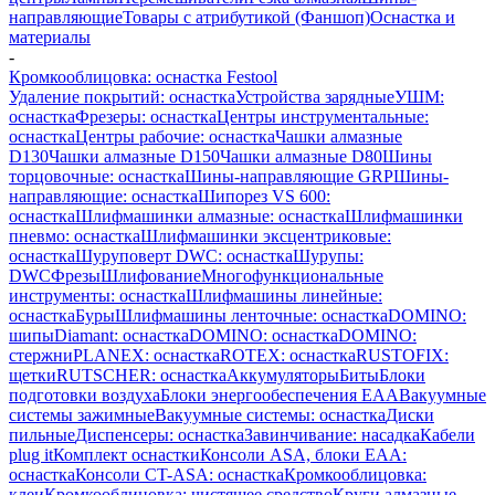
направляющие
Товары с атрибутикой (Фаншоп)
Оснастка и
материалы
-
Кромкооблицовка: оснастка Festool
Удаление покрытий: оснастка
Устройства зарядные
УШМ:
оснастка
Фрезеры: оснастка
Центры инструментальные:
оснастка
Центры рабочие: оснастка
Чашки алмазные
D130
Чашки алмазные D150
Чашки алмазные D80
Шины
торцовочные: оснастка
Шины-направляющие GRP
Шины-
направляющие: оснастка
Шипорез VS 600:
оснастка
Шлифмашинки алмазные: оснастка
Шлифмашинки
пневмо: оснастка
Шлифмашинки эксцентриковые:
оснастка
Шуруповерт DWC: оснастка
Шурупы:
DWC
Фрезы
Шлифование
Многофункциональные
инструменты: оснастка
Шлифмашины линейные:
оснастка
Буры
Шлифмашины ленточные: оснастка
DOMINO:
шипы
Diamant: оснастка
DOMINO: оснастка
DOMINO:
стержни
PLANEX: оснастка
ROTEX: оснастка
RUSTOFIX:
щетки
RUTSCHER: оснастка
Аккумуляторы
Биты
Блоки
подготовки воздуха
Блоки энергообеспечения EAA
Вакуумные
системы зажимные
Вакуумные системы: оснастка
Диски
пильные
Диспенсеры: оснастка
Завинчивание: насадка
Кабели
plug it
Комплект оснастки
Консоли ASA, блоки EAA:
оснастка
Консоли CT-ASA: оснастка
Кромкооблицовка:
клеи
Кромкооблицовка: чистящее средство
Круги алмазные