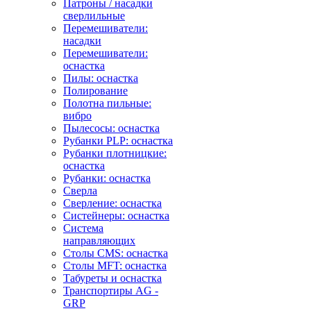
Патроны / насадки
сверлильные
Перемешиватели:
насадки
Перемешиватели:
оснастка
Пилы: оснастка
Полирование
Полотна пильные:
вибро
Пылесосы: оснастка
Рубанки PLP: оснастка
Рубанки плотницкие:
оснастка
Рубанки: оснастка
Сверла
Сверление: оснастка
Систейнеры: оснастка
Система
направляющих
Столы CMS: оснастка
Столы MFT: оснастка
Табуреты и оснастка
Транспортиры AG -
GRP