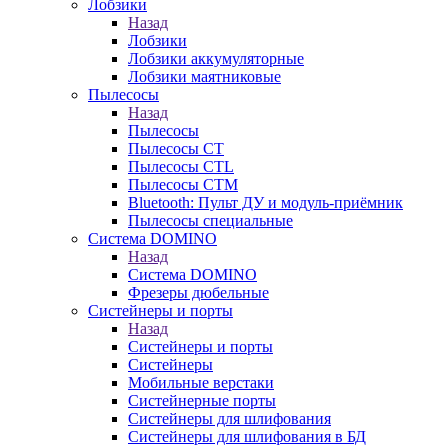
Лобзики
Назад
Лобзики
Лобзики аккумуляторные
Лобзики маятниковые
Пылесосы
Назад
Пылесосы
Пылесосы CT
Пылесосы CTL
Пылесосы CTM
Bluetooth: Пульт ДУ и модуль-приёмник
Пылесосы специальные
Система DOMINO
Назад
Система DOMINO
Фрезеры дюбельные
Систейнеры и порты
Назад
Систейнеры и порты
Систейнеры
Мобильные верстаки
Систейнерные порты
Систейнеры для шлифования
Систейнеры для шлифования в БД