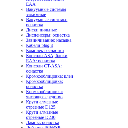
EAA
Вакуумные системы
зажимные
Вакуумные системы:
оснастка
Диски пильные
Диспенсеры: оснастка
Завинчивание: насадка
Кабели plug it
Комплект оснастки
Консоли ASA, блоки
EAA: оснастка
Консоли CT-ASA:
оснастка
Кромкооблицовка: клеи
Кромкооблицовка:
оснастка
Кромкооблицовка:
чистящее средство
Круги алмазные
отрезные D125
Круги алмазные
отрезные D230
Лампы: оснастка
Лобзики JSP/BSP: