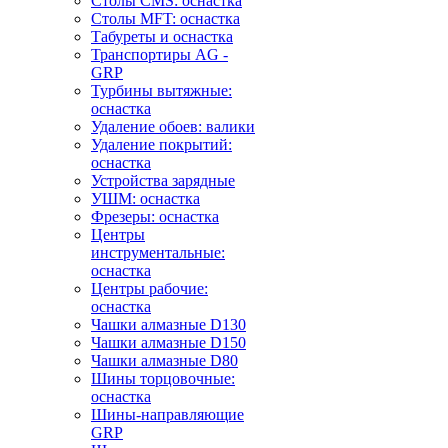
Столы CMS: оснастка
Столы MFT: оснастка
Табуреты и оснастка
Транспортиры AG -
GRP
Турбины вытяжные:
оснастка
Удаление обоев: валики
Удаление покрытий:
оснастка
Устройства зарядные
УШМ: оснастка
Фрезеры: оснастка
Центры
инструментальные:
оснастка
Центры рабочие:
оснастка
Чашки алмазные D130
Чашки алмазные D150
Чашки алмазные D80
Шины торцовочные:
оснастка
Шины-направляющие
GRP