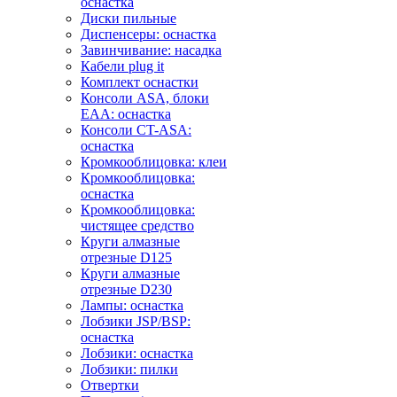
оснастка
Диски пильные
Диспенсеры: оснастка
Завинчивание: насадка
Кабели plug it
Комплект оснастки
Консоли ASA, блоки
EAA: оснастка
Консоли CT-ASA:
оснастка
Кромкооблицовка: клеи
Кромкооблицовка:
оснастка
Кромкооблицовка:
чистящее средство
Круги алмазные
отрезные D125
Круги алмазные
отрезные D230
Лампы: оснастка
Лобзики JSP/BSP:
оснастка
Лобзики: оснастка
Лобзики: пилки
Отвертки