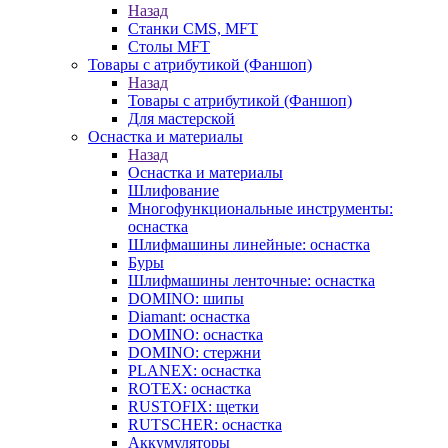
Назад
Станки CMS, MFT
Столы MFT
Товары с атрибутикой (Фаншоп)
Назад
Товары с атрибутикой (Фаншоп)
Для мастерской
Оснастка и материалы
Назад
Оснастка и материалы
Шлифование
Многофункциональные инструменты:
оснастка
Шлифмашины линейные: оснастка
Буры
Шлифмашины ленточные: оснастка
DOMINO: шипы
Diamant: оснастка
DOMINO: оснастка
DOMINO: стержни
PLANEX: оснастка
ROTEX: оснастка
RUSTOFIX: щетки
RUTSCHER: оснастка
Аккумуляторы