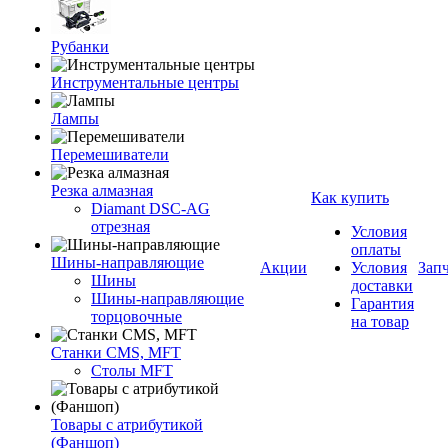
Рубанки
Инструментальные центры
Лампы
Перемешиватели
Резка алмазная
Как купить
Diamant DSC-AG
отрезная
Условия
оплаты
Шины-направляющие
Акции
Условия
Зап
Шины
доставки
Шины-направляющие
Гарантия
торцовочные
на товар
Станки CMS, MFT
Столы MFT
Товары с атрибутикой
(Фаншоп)