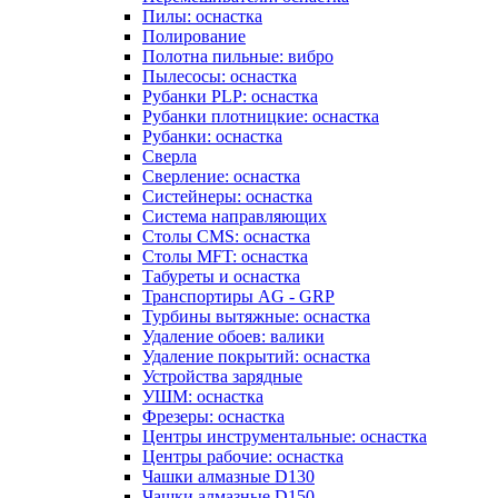
Пилы: оснастка
Полирование
Полотна пильные: вибро
Пылесосы: оснастка
Рубанки PLP: оснастка
Рубанки плотницкие: оснастка
Рубанки: оснастка
Сверла
Сверление: оснастка
Систейнеры: оснастка
Система направляющих
Столы CMS: оснастка
Столы MFT: оснастка
Табуреты и оснастка
Транспортиры AG - GRP
Турбины вытяжные: оснастка
Удаление обоев: валики
Удаление покрытий: оснастка
Устройства зарядные
УШМ: оснастка
Фрезеры: оснастка
Центры инструментальные: оснастка
Центры рабочие: оснастка
Чашки алмазные D130
Чашки алмазные D150