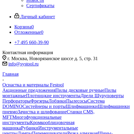
Новости
Сертификаты
Личный кабинет
Корзина
0
Отложенные
0
+7 495 660-39-90
Контактная информация
г. Москва, Новорязанское шоссе д. 5, стр. 31
info@systool.ru
Главная
-
Оснастка и материалы Festool
Акционные предложения
Пилы дисковые ручные
Пилы
монтажные
Плотницкие инструменты
Дрели Шуруповерты
Перфораторы
Фрезеры
Лобзики
Пылесосы
Система
DOMINO
Систейнеры и порты
Шлифмашинки
Шлифмашинки
пневмо
Зачистка и шлифование
Станки CMS,
MFT
Многофункциональные
инструменты
Кромкооблицовочная
машинка
Рубанки
Инструментальные
центры
Лампы
Перемешиватели
Резка алмазная
Шины-