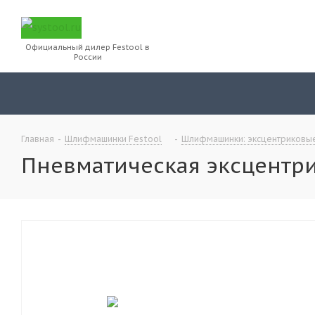
Официальный дилер Festool в
России
Главная
-
Шлифмашинки Festool
-
Шлифмашинки: эксцентриковые
Пневматическая эксцентри