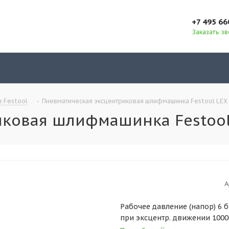
+7 495 66
Заказать з
 Festool
-
Пневматическая эксцентриковая шлифмашинка Festool LEX 
ковая шлифмашинка Festool 
А
Рабочее давление (напор) 6 б
при эксцентр. движении 100