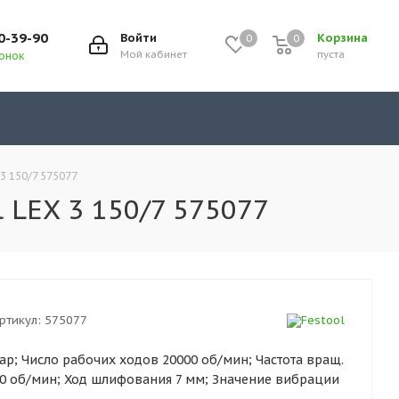
0-39-90
Войти
Корзина
0
0
0
Мой кабинет
пуста
вонок
3 150/7 575077
LEX 3 150/7 575077
ртикул:
575077
ар; Число рабочих ходов 20000 об/мин; Частота вращ.
00 об/мин; Ход шлифования 7 мм; Значение вибрации