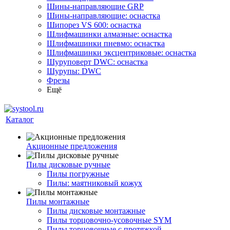
Шины-направляющие GRP
Шины-направляющие: оснастка
Шипорез VS 600: оснастка
Шлифмашинки алмазные: оснастка
Шлифмашинки пневмо: оснастка
Шлифмашинки эксцентриковые: оснастка
Шуруповерт DWC: оснастка
Шурупы: DWC
Фрезы
Ещё
Каталог
Акционные предложения
Пилы дисковые ручные
Пилы погружные
Пилы: маятниковый кожух
Пилы монтажные
Пилы дисковые монтажные
Пилы торцовочно-усовочные SYM
Пилы торцовочные с протяжкой