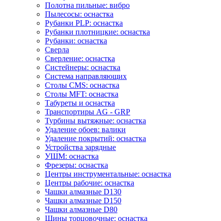
Полотна пильные: вибро
Пылесосы: оснастка
Рубанки PLP: оснастка
Рубанки плотницкие: оснастка
Рубанки: оснастка
Сверла
Сверление: оснастка
Систейнеры: оснастка
Система направляющих
Столы CMS: оснастка
Столы MFT: оснастка
Табуреты и оснастка
Транспортиры AG - GRP
Турбины вытяжные: оснастка
Удаление обоев: валики
Удаление покрытий: оснастка
Устройства зарядные
УШМ: оснастка
Фрезеры: оснастка
Центры инструментальные: оснастка
Центры рабочие: оснастка
Чашки алмазные D130
Чашки алмазные D150
Чашки алмазные D80
Шины торцовочные: оснастка