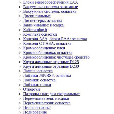
Блоки энергообеспечения EAA
Вакуумные системы зажимные
Вакуумные системы: оснастка
Диски пильные
Диспенсеры: оснастка
Завинчивание: насадка
Кабели plug it
Комплект оснастки
Консоли ASA, блоки EAA: оснастка
Консоли CT-ASA: оснастка
Кромкооблицовка: клеи
Кромкооблицовка: оснастка
Кромкооблицовка: чистящее средство
Круги алмазные отрезные D125
Круги алмазные отрезные D230
Лампы: оснастка
Лобзики JSP/BSP: оснастка
Лобзики: оснастка
Лобзики: пилки
Отвертки
Патроны / насадки сверлильные
Перемешиватели: насадки
Перемешиватели: оснастка
Пилы: оснастка
Полирование