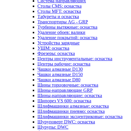
Система направляющих
Столы CMS: оснастка
Столы MFT: оснастка
Табуреты и оснастка
Транспортиры AG - GRP
Турбины вытяжные: оснастка
Удаление обоев: валики
Удаление покрытий: оснастка
Устройства зарядные
УШМ: оснастка
Фрезеры: оснастка
Центры инструментальные: оснастка
Центры рабочие: оснастка
Чашки алмазные D130
Чашки алмазные D150
Чашки алмазные D80
Шины торцовочные: оснастка
Шины-направляющие GRP
Шины-направляющие: оснастка
Шипорез VS 600: оснастка
Шлифмашинки алмазные: оснастка
Шлифмашинки пневмо: оснастка
Шлифмашинки эксцентриковые: оснастка
Шуруповерт DWC: оснастка
Шурупы: DWC