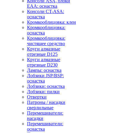
Консоли ASA, блоки
EAA: оснастка
Консоли CT-ASA:
оснастка
Кромкооблицовка: клеи
Кромкооблицовка:
оснастка
Кромкооблицовка:
чистящее средство
Круги алмазные
отрезные D125
Круги алмазные
отрезные D230
Лампы: оснастка
Лобзики JSP/BSP:
оснастка
Лобзики: оснастка
Лобзики: пилки
Отвертки
Патроны / насадки
сверлильные
Перемешиватели:
насадки
Перемешиватели:
оснастка