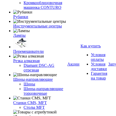
Кромкооблицовочная
машинка CONTURO
Рубанки
Инструментальные центры
Лампы
Как купить
Перемешиватели
Условия
оплаты
Резка алмазная
Акции
Условия
Зап
Diamant DSC-AG
доставки
отрезная
Гарантия
на товар
Шины-направляющие
Шины
Шины-направляющие
торцовочные
Станки CMS, MFT
Столы MFT