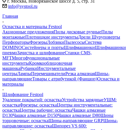
г. Москва, Новорязанское шоссе д. 5, стр. 31
info@systool.ru
Главная
-
Оснастка и материалы Festool
Акционные предложения
Пилы дисковые ручные
Пилы
монтажные
Плотницкие инструменты
Дрели Шуруповерты
Перфораторы
Фрезеры
Лобзики
Пылесосы
Система
DOMINO
Систейнеры и порты
Шлифмашинки
Шлифмашинки
пневмо
Зачистка и шлифование
Станки CMS,
MFT
Многофункциональные
инструменты
Кромкооблицовочная
машинка
Рубанки
Инструментальные
центры
Лампы
Перемешиватели
Резка алмазная
Шины-
направляющие
Товары с атрибутикой (Фаншоп)
Оснастка и
материалы
-
Шлифование Festool
Удаление покрытий: оснастка
Устройства зарядные
УШМ:
оснастка
Фрезеры: оснастка
Центры инструментальные:
оснастка
Центры рабочие: оснастка
Чашки алмазные
D130
Чашки алмазные D150
Чашки алмазные D80
Шины
торцовочные: оснастка
Шины-направляющие GRP
Шины-
направляющие: оснастка
Шипорез VS 600: