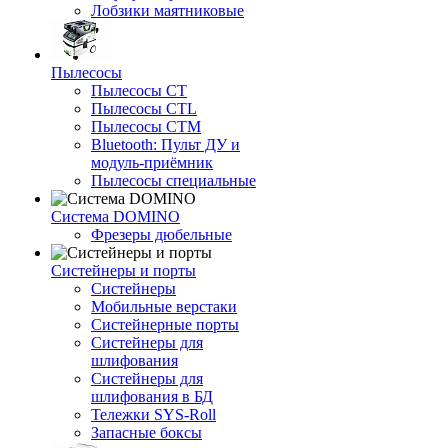
Лобзики маятниковые
Пылесосы
Пылесосы CT
Пылесосы CTL
Пылесосы CTM
Bluetooth: Пульт ДУ и
модуль-приёмник
Пылесосы специальные
Система DOMINO
Фрезеры дюбельные
Систейнеры и порты
Систейнеры
Мобильные верстаки
Систейнерные порты
Систейнеры для
шлифования
Систейнеры для
шлифования в БД
Тележки SYS-Roll
Запасные боксы