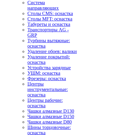
Система
направляющих
Столы CMS: оснастка
Столы MFT: оснастка
Табуреты и оснастка
Транспортиры AG -
GRP
Турбины вытяжные:
оснастка
Удаление обоев: валики
Удаление покрытий:
оснастка
Устройства зарядные
УШМ: оснастка
Фрезеры: оснастка
Центры
инструментальные:
оснастка
Центры рабочие:
оснастка
Чашки алмазные D130
Чашки алмазные D150
Чашки алмазные D80
Шины торцовочные:
оснастка