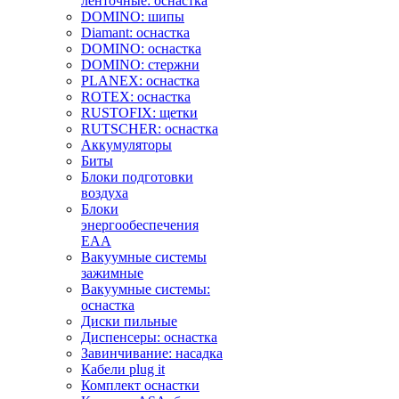
ленточные: оснастка
DOMINO: шипы
Diamant: оснастка
DOMINO: оснастка
DOMINO: стержни
PLANEX: оснастка
ROTEX: оснастка
RUSTOFIX: щетки
RUTSCHER: оснастка
Аккумуляторы
Биты
Блоки подготовки
воздуха
Блоки
энергообеспечения
EAA
Вакуумные системы
зажимные
Вакуумные системы:
оснастка
Диски пильные
Диспенсеры: оснастка
Завинчивание: насадка
Кабели plug it
Комплект оснастки