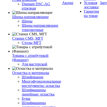
Акции
Условия
Зап
Diamant DSC-AG
доставки
отрезная
Гарантия
на товар
Шины-направляющие
Шины
Шины-направляющие
торцовочные
Станки CMS, MFT
Столы MFT
Товары с атрибутикой
(Фаншоп)
Для мастерской
Оснастка и материалы
Шлифование
Многофункциональные
инструменты: оснастка
Шлифмашины
линейные: оснастка
Буры
Шлифмашины