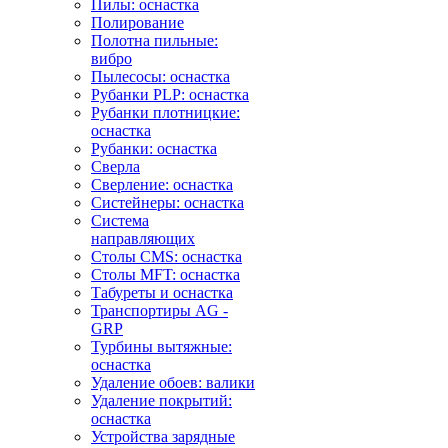
Пилы: оснастка
Полирование
Полотна пильные:
вибро
Пылесосы: оснастка
Рубанки PLP: оснастка
Рубанки плотницкие:
оснастка
Рубанки: оснастка
Сверла
Сверление: оснастка
Систейнеры: оснастка
Система
направляющих
Столы CMS: оснастка
Столы MFT: оснастка
Табуреты и оснастка
Транспортиры AG -
GRP
Турбины вытяжные:
оснастка
Удаление обоев: валики
Удаление покрытий:
оснастка
Устройства зарядные