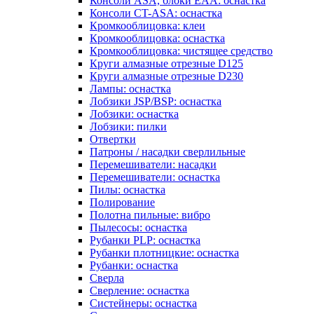
Консоли ASA, блоки EAA: оснастка
Консоли CT-ASA: оснастка
Кромкооблицовка: клеи
Кромкооблицовка: оснастка
Кромкооблицовка: чистящее средство
Круги алмазные отрезные D125
Круги алмазные отрезные D230
Лампы: оснастка
Лобзики JSP/BSP: оснастка
Лобзики: оснастка
Лобзики: пилки
Отвертки
Патроны / насадки сверлильные
Перемешиватели: насадки
Перемешиватели: оснастка
Пилы: оснастка
Полирование
Полотна пильные: вибро
Пылесосы: оснастка
Рубанки PLP: оснастка
Рубанки плотницкие: оснастка
Рубанки: оснастка
Сверла
Сверление: оснастка
Систейнеры: оснастка