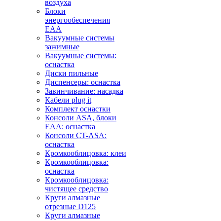
воздуха
Блоки
энергообеспечения
EAA
Вакуумные системы
зажимные
Вакуумные системы:
оснастка
Диски пильные
Диспенсеры: оснастка
Завинчивание: насадка
Кабели plug it
Комплект оснастки
Консоли ASA, блоки
EAA: оснастка
Консоли CT-ASA:
оснастка
Кромкооблицовка: клеи
Кромкооблицовка:
оснастка
Кромкооблицовка:
чистящее средство
Круги алмазные
отрезные D125
Круги алмазные