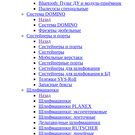
Bluetooth: Пульт ДУ и модуль-приёмник
Пылесосы специальные
Система DOMINO
Назад
Система DOMINO
Фрезеры дюбельные
Систейнеры и порты
Назад
Систейнеры и порты
Систейнеры
Мобильные верстаки
Систейнерные порты
Систейнеры для шлифования
Систейнеры для шлифования в БД
Тележки SYS-Roll
Запасные боксы
Шлифмашинки
Назад
Шлифмашинки
Шлифмашинки PLANEX
Шлифмашинки: эксцентриковые
Шлифмашинки: ленточные
Дельтавидные шлифмашинки
Шлифмашинки RUTSCHER
Шлифмашинки: линейные