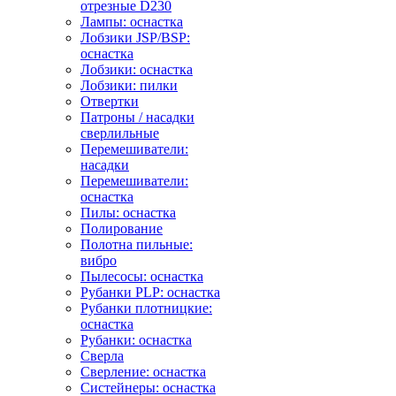
отрезные D230
Лампы: оснастка
Лобзики JSP/BSP:
оснастка
Лобзики: оснастка
Лобзики: пилки
Отвертки
Патроны / насадки
сверлильные
Перемешиватели:
насадки
Перемешиватели:
оснастка
Пилы: оснастка
Полирование
Полотна пильные:
вибро
Пылесосы: оснастка
Рубанки PLP: оснастка
Рубанки плотницкие:
оснастка
Рубанки: оснастка
Сверла
Сверление: оснастка
Систейнеры: оснастка