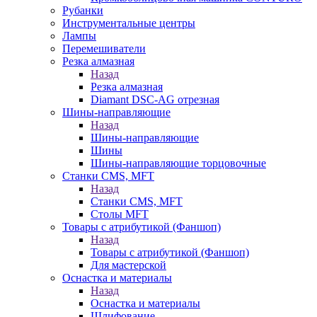
Рубанки
Инструментальные центры
Лампы
Перемешиватели
Резка алмазная
Назад
Резка алмазная
Diamant DSC-AG отрезная
Шины-направляющие
Назад
Шины-направляющие
Шины
Шины-направляющие торцовочные
Станки CMS, MFT
Назад
Станки CMS, MFT
Столы MFT
Товары с атрибутикой (Фаншоп)
Назад
Товары с атрибутикой (Фаншоп)
Для мастерской
Оснастка и материалы
Назад
Оснастка и материалы
Шлифование