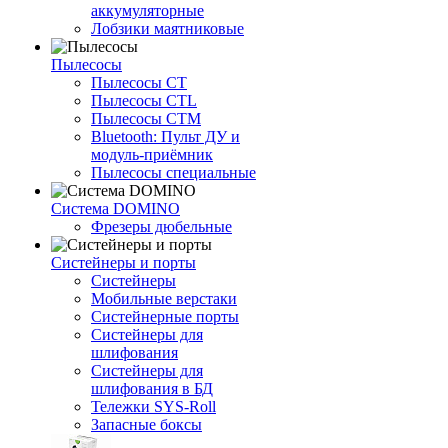
аккумуляторные
Лобзики маятниковые
Пылесосы
Пылесосы CT
Пылесосы CTL
Пылесосы CTM
Bluetooth: Пульт ДУ и
модуль-приёмник
Пылесосы специальные
Система DOMINO
Фрезеры дюбельные
Систейнеры и порты
Систейнеры
Мобильные верстаки
Систейнерные порты
Систейнеры для
шлифования
Систейнеры для
шлифования в БД
Тележки SYS-Roll
Запасные боксы