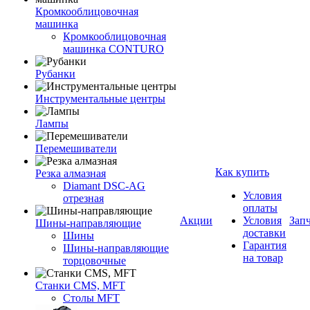
Кромкооблицовочная
машинка
Кромкооблицовочная
машинка CONTURO
Рубанки
Инструментальные центры
Лампы
Перемешиватели
Как купить
Резка алмазная
Diamant DSC-AG
Условия
отрезная
оплаты
Акции
Условия
Зап
Шины-направляющие
доставки
Шины
Гарантия
Шины-направляющие
на товар
торцовочные
Станки CMS, MFT
Столы MFT