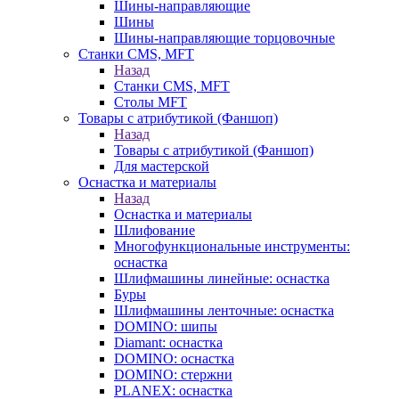
Шины-направляющие
Шины
Шины-направляющие торцовочные
Станки CMS, MFT
Назад
Станки CMS, MFT
Столы MFT
Товары с атрибутикой (Фаншоп)
Назад
Товары с атрибутикой (Фаншоп)
Для мастерской
Оснастка и материалы
Назад
Оснастка и материалы
Шлифование
Многофункциональные инструменты:
оснастка
Шлифмашины линейные: оснастка
Буры
Шлифмашины ленточные: оснастка
DOMINO: шипы
Diamant: оснастка
DOMINO: оснастка
DOMINO: стержни
PLANEX: оснастка