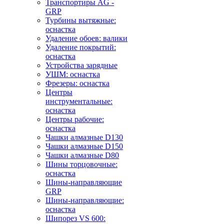
Транспортиры AG -
GRP
Турбины вытяжные:
оснастка
Удаление обоев: валики
Удаление покрытий:
оснастка
Устройства зарядные
УШМ: оснастка
Фрезеры: оснастка
Центры
инструментальные:
оснастка
Центры рабочие:
оснастка
Чашки алмазные D130
Чашки алмазные D150
Чашки алмазные D80
Шины торцовочные:
оснастка
Шины-направляющие
GRP
Шины-направляющие:
оснастка
Шипорез VS 600: