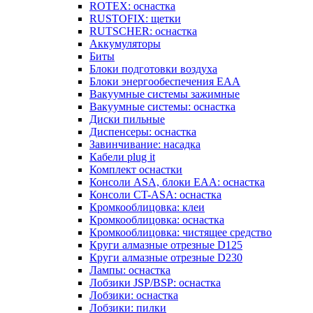
ROTEX: оснастка
RUSTOFIX: щетки
RUTSCHER: оснастка
Аккумуляторы
Биты
Блоки подготовки воздуха
Блоки энергообеспечения EAA
Вакуумные системы зажимные
Вакуумные системы: оснастка
Диски пильные
Диспенсеры: оснастка
Завинчивание: насадка
Кабели plug it
Комплект оснастки
Консоли ASA, блоки EAA: оснастка
Консоли CT-ASA: оснастка
Кромкооблицовка: клеи
Кромкооблицовка: оснастка
Кромкооблицовка: чистящее средство
Круги алмазные отрезные D125
Круги алмазные отрезные D230
Лампы: оснастка
Лобзики JSP/BSP: оснастка
Лобзики: оснастка
Лобзики: пилки