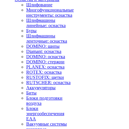
Шлифование
Многофункциональные
инструменты: оснастка
Шлифмашины
линейные: оснастка
Буры
Шлифмашины
ленточные: оснастка
DOMINO: шипы
Diamant: оснастка
DOMINO: оснастка
DOMINO: стержни
PLANEX: оснастка
ROTEX: оснастка
RUSTOFIX: щетки
RUTSCHER: оснастка
Аккумуляторы
Биты
Блоки подготовки
воздуха
Блоки
энергообеспечения
EAA
Вакуумные системы