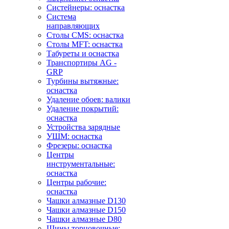
Систейнеры: оснастка
Система
направляющих
Столы CMS: оснастка
Столы MFT: оснастка
Табуреты и оснастка
Транспортиры AG -
GRP
Турбины вытяжные:
оснастка
Удаление обоев: валики
Удаление покрытий:
оснастка
Устройства зарядные
УШМ: оснастка
Фрезеры: оснастка
Центры
инструментальные:
оснастка
Центры рабочие:
оснастка
Чашки алмазные D130
Чашки алмазные D150
Чашки алмазные D80
Шины торцовочные: