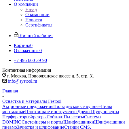
О компании
Назад
О компании
Новости
Сертификаты
Личный кабинет
Корзина
0
Отложенные
0
+7 495 660-39-90
Контактная информация
г. Москва, Новорязанское шоссе д. 5, стр. 31
info@systool.ru
Главная
-
Оснастка и материалы Festool
Акционные предложения
Пилы дисковые ручные
Пилы
монтажные
Плотницкие инструменты
Дрели Шуруповерты
Перфораторы
Фрезеры
Лобзики
Пылесосы
Система
DOMINO
Систейнеры и порты
Шлифмашинки
Шлифмашинки
пневмо
Зачистка и шлифование
Станки CMS,