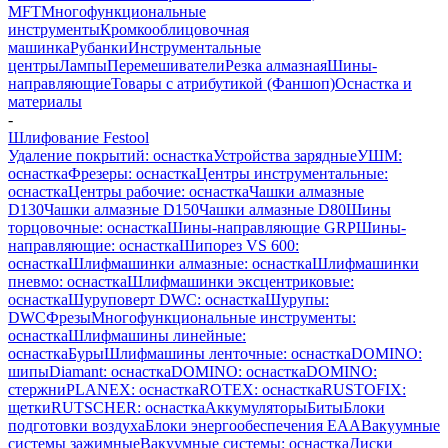
MFT
Многофункциональные
инструменты
Кромкооблицовочная
машинка
Рубанки
Инструментальные
центры
Лампы
Перемешиватели
Резка алмазная
Шины-
направляющие
Товары с атрибутикой (Фаншоп)
Оснастка и
материалы
-
Шлифование Festool
Удаление покрытий: оснастка
Устройства зарядные
УШМ:
оснастка
Фрезеры: оснастка
Центры инструментальные:
оснастка
Центры рабочие: оснастка
Чашки алмазные
D130
Чашки алмазные D150
Чашки алмазные D80
Шины
торцовочные: оснастка
Шины-направляющие GRP
Шины-
направляющие: оснастка
Шипорез VS 600:
оснастка
Шлифмашинки алмазные: оснастка
Шлифмашинки
пневмо: оснастка
Шлифмашинки эксцентриковые:
оснастка
Шуруповерт DWC: оснастка
Шурупы:
DWC
Фрезы
Многофункциональные инструменты:
оснастка
Шлифмашины линейные:
оснастка
Буры
Шлифмашины ленточные: оснастка
DOMINO:
шипы
Diamant: оснастка
DOMINO: оснастка
DOMINO:
стержни
PLANEX: оснастка
ROTEX: оснастка
RUSTOFIX:
щетки
RUTSCHER: оснастка
Аккумуляторы
Биты
Блоки
подготовки воздуха
Блоки энергообеспечения EAA
Вакуумные
системы зажимные
Вакуумные системы: оснастка
Диски