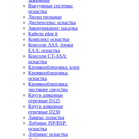
зажимные
Вакуумные системы:
оснастка
Диски пильные
Диспенсеры: оснастка
Завинчивание: насадка
Кабели plug it
Комплект оснастки
Консоли ASA, блоки
EAA: оснастка
Консоли CT-ASA:
оснастка
Кромкооблицовка: клеи
Кромкооблицовка:
оснастка
Кромкооблицовка:
чистящее средство
Круги алмазные
отрезные D125
Круги алмазные
отрезные D230
Лампы: оснастка
Лобзики JSP/BSP:
оснастка
Лобзики: оснастка