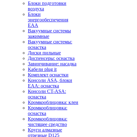
Блоки подготовки
воздуха
Блоки
энергообеспечения
EAA
Вакуумные системы
зажимные
Вакуумные системы:
оснастка
Диски пильные
Диспенсеры: оснастка
Завинчивание: насадка
Кабели plug it
Комплект оснастки
Консоли ASA, блоки
EAA: оснастка
Консоли CT-ASA:
оснастка
Кромкооблицовка: клеи
Кромкооблицовка:
оснастка
Кромкооблицовка:
чистящее средство
Круги алмазные
отрезные D125