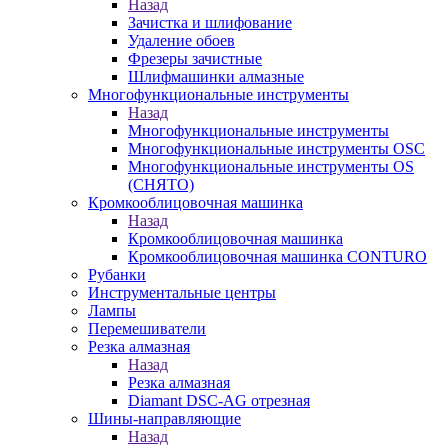
Назад
Зачистка и шлифование
Удаление обоев
Фрезеры зачистные
Шлифмашинки алмазные
Многофункциональные инструменты
Назад
Многофункциональные инструменты
Многофункциональные инструменты OSC
Многофункциональные инструменты OS
(СНЯТО)
Кромкооблицовочная машинка
Назад
Кромкооблицовочная машинка
Кромкооблицовочная машинка CONTURO
Рубанки
Инструментальные центры
Лампы
Перемешиватели
Резка алмазная
Назад
Резка алмазная
Diamant DSC-AG отрезная
Шины-направляющие
Назад