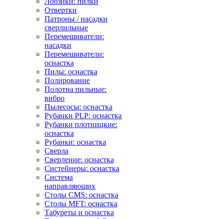
Лобзики: пилки
Отвертки
Патроны / насадки
сверлильные
Перемешиватели:
насадки
Перемешиватели:
оснастка
Пилы: оснастка
Полирование
Полотна пильные:
вибро
Пылесосы: оснастка
Рубанки PLP: оснастка
Рубанки плотницкие:
оснастка
Рубанки: оснастка
Сверла
Сверление: оснастка
Систейнеры: оснастка
Система
направляющих
Столы CMS: оснастка
Столы MFT: оснастка
Табуреты и оснастка