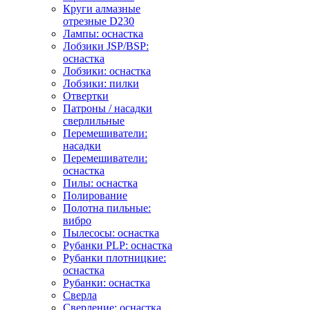
Круги алмазные
отрезные D230
Лампы: оснастка
Лобзики JSP/BSP:
оснастка
Лобзики: оснастка
Лобзики: пилки
Отвертки
Патроны / насадки
сверлильные
Перемешиватели:
насадки
Перемешиватели:
оснастка
Пилы: оснастка
Полирование
Полотна пильные:
вибро
Пылесосы: оснастка
Рубанки PLP: оснастка
Рубанки плотницкие:
оснастка
Рубанки: оснастка
Сверла
Сверление: оснастка