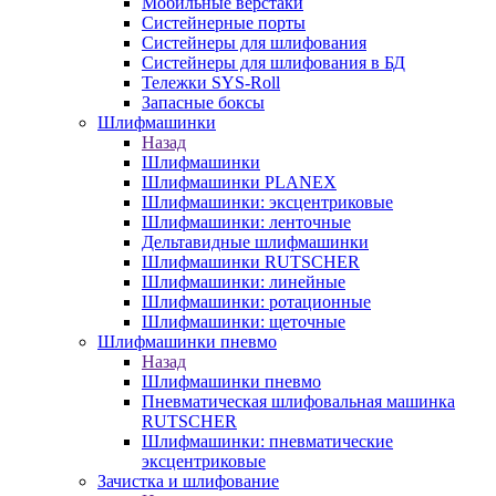
Мобильные верстаки
Систейнерные порты
Систейнеры для шлифования
Систейнеры для шлифования в БД
Тележки SYS-Roll
Запасные боксы
Шлифмашинки
Назад
Шлифмашинки
Шлифмашинки PLANEX
Шлифмашинки: эксцентриковые
Шлифмашинки: ленточные
Дельтавидные шлифмашинки
Шлифмашинки RUTSCHER
Шлифмашинки: линейные
Шлифмашинки: ротационные
Шлифмашинки: щеточные
Шлифмашинки пневмо
Назад
Шлифмашинки пневмо
Пневматическая шлифовальная машинка
RUTSCHER
Шлифмашинки: пневматические
эксцентриковые
Зачистка и шлифование