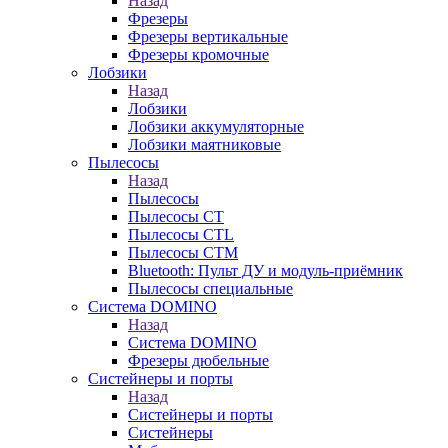
Назад
Фрезеры
Фрезеры вертикальные
Фрезеры кромочные
Лобзики
Назад
Лобзики
Лобзики аккумуляторные
Лобзики маятниковые
Пылесосы
Назад
Пылесосы
Пылесосы CT
Пылесосы CTL
Пылесосы CTM
Bluetooth: Пульт ДУ и модуль-приёмник
Пылесосы специальные
Система DOMINO
Назад
Система DOMINO
Фрезеры дюбельные
Систейнеры и порты
Назад
Систейнеры и порты
Систейнеры