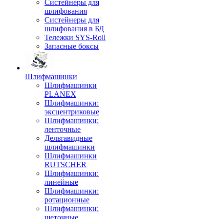
Систейнеры для
шлифования
Систейнеры для
шлифования в БД
Тележки SYS-Roll
Запасные боксы
Шлифмашинки
Шлифмашинки
PLANEX
Шлифмашинки:
эксцентриковые
Шлифмашинки:
ленточные
Дельтавидные
шлифмашинки
Шлифмашинки
RUTSCHER
Шлифмашинки:
линейные
Шлифмашинки:
ротационные
Шлифмашинки:
щеточные