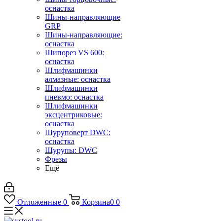
оснастка
Шины-направляющие
GRP
Шины-направляющие:
оснастка
Шипорез VS 600:
оснастка
Шлифмашинки
алмазные: оснастка
Шлифмашинки
пневмо: оснастка
Шлифмашинки
эксцентриковые:
оснастка
Шуруповерт DWC:
оснастка
Шурупы: DWC
Фрезы
Ещё
Отложенные
0
Корзина
0
0