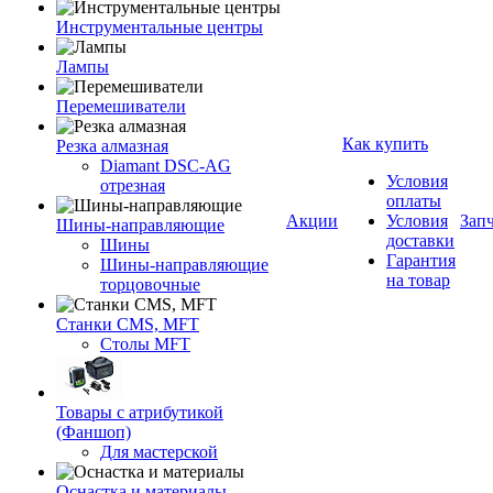
Инструментальные центры
Лампы
Перемешиватели
Как купить
Резка алмазная
Diamant DSC-AG
Условия
отрезная
оплаты
Акции
Условия
Зап
Шины-направляющие
доставки
Шины
Гарантия
Шины-направляющие
на товар
торцовочные
Станки CMS, MFT
Столы MFT
Товары с атрибутикой
(Фаншоп)
Для мастерской
Оснастка и материалы