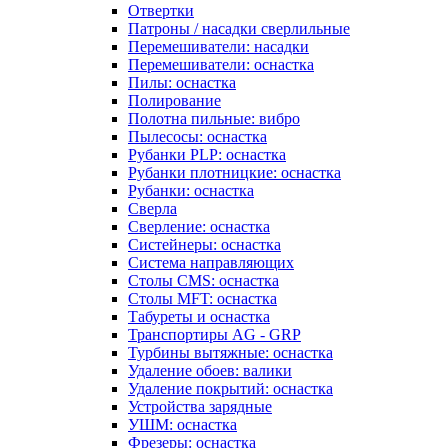
Отвертки
Патроны / насадки сверлильные
Перемешиватели: насадки
Перемешиватели: оснастка
Пилы: оснастка
Полирование
Полотна пильные: вибро
Пылесосы: оснастка
Рубанки PLP: оснастка
Рубанки плотницкие: оснастка
Рубанки: оснастка
Сверла
Сверление: оснастка
Систейнеры: оснастка
Система направляющих
Столы CMS: оснастка
Столы MFT: оснастка
Табуреты и оснастка
Транспортиры AG - GRP
Турбины вытяжные: оснастка
Удаление обоев: валики
Удаление покрытий: оснастка
Устройства зарядные
УШМ: оснастка
Фрезеры: оснастка