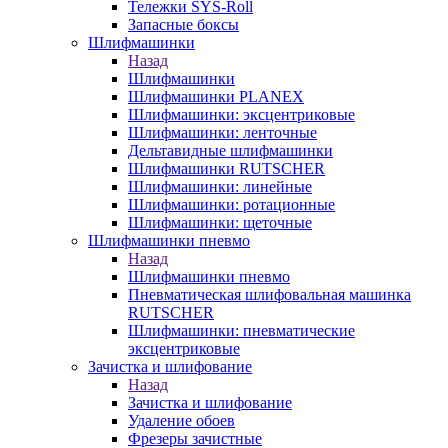
Тележки SYS-Roll
Запасные боксы
Шлифмашинки
Назад
Шлифмашинки
Шлифмашинки PLANEX
Шлифмашинки: эксцентриковые
Шлифмашинки: ленточные
Дельтавидные шлифмашинки
Шлифмашинки RUTSCHER
Шлифмашинки: линейные
Шлифмашинки: ротационные
Шлифмашинки: щеточные
Шлифмашинки пневмо
Назад
Шлифмашинки пневмо
Пневматическая шлифовальная машинка
RUTSCHER
Шлифмашинки: пневматические
эксцентриковые
Зачистка и шлифование
Назад
Зачистка и шлифование
Удаление обоев
Фрезеры зачистные