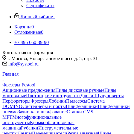
Новости
Сертификаты
Личный кабинет
Корзина
0
Отложенные
0
+7 495 660-39-90
Контактная информация
г. Москва, Новорязанское шоссе д. 5, стр. 31
info@systool.ru
Главная
-
Фрезеры Festool
Акционные предложения
Пилы дисковые ручные
Пилы
монтажные
Плотницкие инструменты
Дрели Шуруповерты
Перфораторы
Фрезеры
Лобзики
Пылесосы
Система
DOMINO
Систейнеры и порты
Шлифмашинки
Шлифмашинки
пневмо
Зачистка и шлифование
Станки CMS,
MFT
Многофункциональные
инструменты
Кромкооблицовочная
машинка
Рубанки
Инструментальные
центры
Лампы
Перемешиватели
Резка алмазная
Шины-