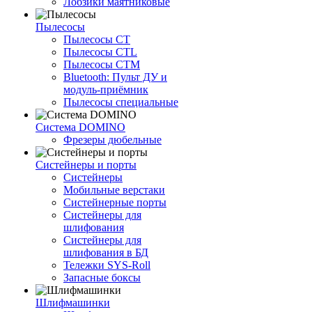
Лобзики маятниковые
Пылесосы
Пылесосы CT
Пылесосы CTL
Пылесосы CTM
Bluetooth: Пульт ДУ и
модуль-приёмник
Пылесосы специальные
Система DOMINO
Фрезеры дюбельные
Систейнеры и порты
Систейнеры
Мобильные верстаки
Систейнерные порты
Систейнеры для
шлифования
Систейнеры для
шлифования в БД
Тележки SYS-Roll
Запасные боксы
Шлифмашинки