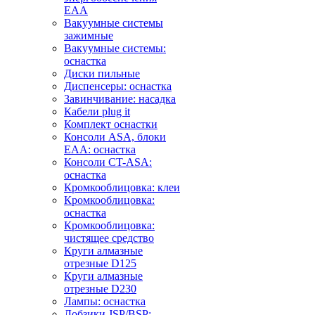
EAA
Вакуумные системы
зажимные
Вакуумные системы:
оснастка
Диски пильные
Диспенсеры: оснастка
Завинчивание: насадка
Кабели plug it
Комплект оснастки
Консоли ASA, блоки
EAA: оснастка
Консоли CT-ASA:
оснастка
Кромкооблицовка: клеи
Кромкооблицовка:
оснастка
Кромкооблицовка:
чистящее средство
Круги алмазные
отрезные D125
Круги алмазные
отрезные D230
Лампы: оснастка
Лобзики JSP/BSP: