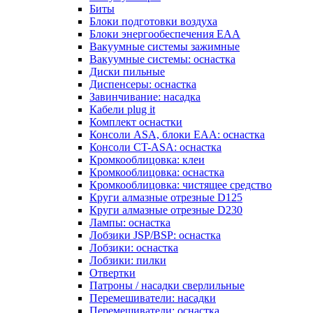
Биты
Блоки подготовки воздуха
Блоки энергообеспечения EAA
Вакуумные системы зажимные
Вакуумные системы: оснастка
Диски пильные
Диспенсеры: оснастка
Завинчивание: насадка
Кабели plug it
Комплект оснастки
Консоли ASA, блоки EAA: оснастка
Консоли CT-ASA: оснастка
Кромкооблицовка: клеи
Кромкооблицовка: оснастка
Кромкооблицовка: чистящее средство
Круги алмазные отрезные D125
Круги алмазные отрезные D230
Лампы: оснастка
Лобзики JSP/BSP: оснастка
Лобзики: оснастка
Лобзики: пилки
Отвертки
Патроны / насадки сверлильные
Перемешиватели: насадки
Перемешиватели: оснастка