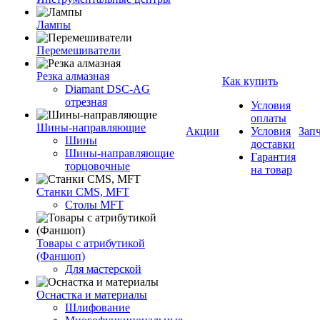
Лампы
Перемешиватели
Резка алмазная
Как купить
Diamant DSC-AG
отрезная
Условия
оплаты
Шины-направляющие
Акции
Условия
Зап
Шины
доставки
Шины-направляющие
Гарантия
торцовочные
на товар
Станки CMS, MFT
Столы MFT
Товары с атрибутикой
(Фаншоп)
Для мастерской
Оснастка и материалы
Шлифование