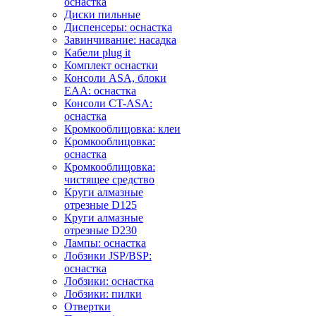
оснастка
Диски пильные
Диспенсеры: оснастка
Завинчивание: насадка
Кабели plug it
Комплект оснастки
Консоли ASA, блоки
EAA: оснастка
Консоли CT-ASA:
оснастка
Кромкооблицовка: клеи
Кромкооблицовка:
оснастка
Кромкооблицовка:
чистящее средство
Круги алмазные
отрезные D125
Круги алмазные
отрезные D230
Лампы: оснастка
Лобзики JSP/BSP:
оснастка
Лобзики: оснастка
Лобзики: пилки
Отвертки