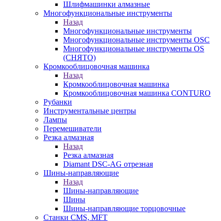
Шлифмашинки алмазные
Многофункциональные инструменты
Назад
Многофункциональные инструменты
Многофункциональные инструменты OSC
Многофункциональные инструменты OS
(СНЯТО)
Кромкооблицовочная машинка
Назад
Кромкооблицовочная машинка
Кромкооблицовочная машинка CONTURO
Рубанки
Инструментальные центры
Лампы
Перемешиватели
Резка алмазная
Назад
Резка алмазная
Diamant DSC-AG отрезная
Шины-направляющие
Назад
Шины-направляющие
Шины
Шины-направляющие торцовочные
Станки CMS, MFT