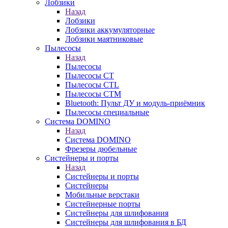
Лобзики
Назад
Лобзики
Лобзики аккумуляторные
Лобзики маятниковые
Пылесосы
Назад
Пылесосы
Пылесосы CT
Пылесосы CTL
Пылесосы CTM
Bluetooth: Пульт ДУ и модуль-приёмник
Пылесосы специальные
Система DOMINO
Назад
Система DOMINO
Фрезеры дюбельные
Систейнеры и порты
Назад
Систейнеры и порты
Систейнеры
Мобильные верстаки
Систейнерные порты
Систейнеры для шлифования
Систейнеры для шлифования в БД