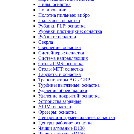
Пилы: оснастка
Полирование
Полотна пильные: вибро
Пылесосы: оснастка
Рубанки PLP: оснастка
Рубанки плотницкие: оснастка
Рубанки: оснастка
Сверла
Сверление: оснастка
Систейнеры: оснастка
Система направляющих
Столы CMS: оснастка
Столы MFT: оснастка
Табуреты и оснастка
Транспортиры AG - GRP
Турбины вытяжные: оснастка
Удаление обоев: валики
Удаление покрытий: оснастка
Устройства зарядные
УШМ: оснастка
Фрезеры: оснастка
Центры инструментальные: оснастка
Центры рабочие: оснастка
Чашки алмазные D130
Чашки алмазные D150