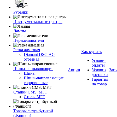
Рубанки
Инструментальные центры
Лампы
Перемешиватели
Резка алмазная
Как купить
Diamant DSC-AG
отрезная
Условия
оплаты
Шины-направляющие
Акции
Условия
Зап
Шины
доставки
Шины-направляющие
Гарантия
торцовочные
на товар
Станки CMS, MFT
Столы MFT
Товары с атрибутикой
(Фаншоп)