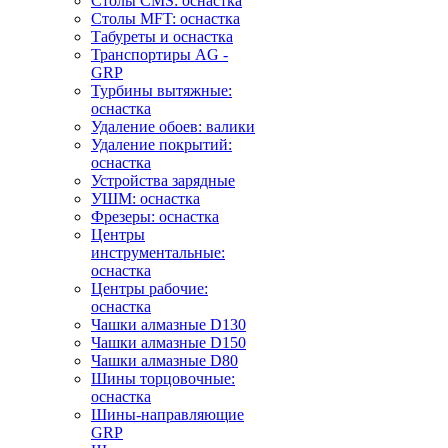
Столы CMS: оснастка
Столы MFT: оснастка
Табуреты и оснастка
Транспортиры AG -
GRP
Турбины вытяжные:
оснастка
Удаление обоев: валики
Удаление покрытий:
оснастка
Устройства зарядные
УШМ: оснастка
Фрезеры: оснастка
Центры
инструментальные:
оснастка
Центры рабочие:
оснастка
Чашки алмазные D130
Чашки алмазные D150
Чашки алмазные D80
Шины торцовочные:
оснастка
Шины-направляющие
GRP