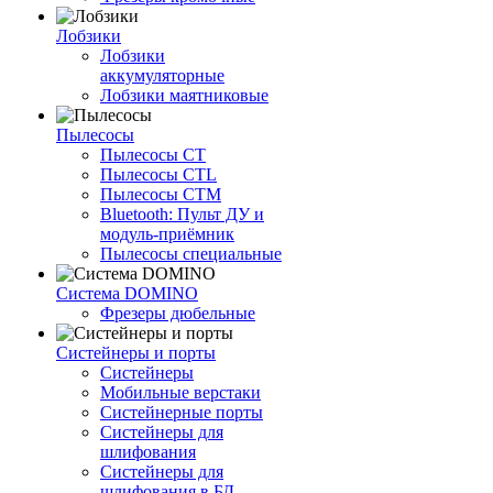
Лобзики
Лобзики
аккумуляторные
Лобзики маятниковые
Пылесосы
Пылесосы CT
Пылесосы CTL
Пылесосы CTM
Bluetooth: Пульт ДУ и
модуль-приёмник
Пылесосы специальные
Система DOMINO
Фрезеры дюбельные
Систейнеры и порты
Систейнеры
Мобильные верстаки
Систейнерные порты
Систейнеры для
шлифования
Систейнеры для
шлифования в БД