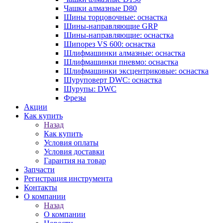
Чашки алмазные D80
Шины торцовочные: оснастка
Шины-направляющие GRP
Шины-направляющие: оснастка
Шипорез VS 600: оснастка
Шлифмашинки алмазные: оснастка
Шлифмашинки пневмо: оснастка
Шлифмашинки эксцентриковые: оснастка
Шуруповерт DWC: оснастка
Шурупы: DWC
Фрезы
Акции
Как купить
Назад
Как купить
Условия оплаты
Условия доставки
Гарантия на товар
Запчасти
Регистрация инструмента
Контакты
О компании
Назад
О компании