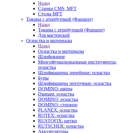
Назад
Станки CMS, MFT
Столы MFT
Товары с атрибутикой (Фаншоп)
Назад
Товары с атрибутикой (Фаншоп)
Для мастерской
Оснастка и материалы
Назад
Оснастка и материалы
Шлифование
Многофункциональные инструменты:
оснастка
Шлифмашины линейные: оснастка
Буры
Шлифмашины ленточные: оснастка
DOMINO: шипы
Diamant: оснастка
DOMINO: оснастка
DOMINO: стержни
PLANEX: оснастка
ROTEX: оснастка
RUSTOFIX: щетки
RUTSCHER: оснастка
Аккумуляторы