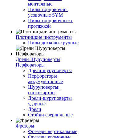
монтажные
Пилы торцовочно-
усовочные SYM
Пилы торцовочные с
протяжкой
Плотницкие инструменты
Пилы дисковые ручные
Дрели Шуруповерты
Перфораторы
Дрели-шуруповерты
Перфораторы
аккумуляторные
Шуруповерты:
гипсокартон
Дрели-шуруповерты
ударные
Дрели
Стойки сверлильные
Фрезеры
Фрезеры вертикальные
Фрезеры кромочные