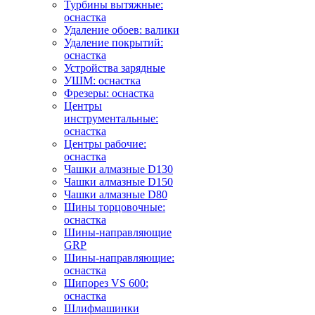
Турбины вытяжные:
оснастка
Удаление обоев: валики
Удаление покрытий:
оснастка
Устройства зарядные
УШМ: оснастка
Фрезеры: оснастка
Центры
инструментальные:
оснастка
Центры рабочие:
оснастка
Чашки алмазные D130
Чашки алмазные D150
Чашки алмазные D80
Шины торцовочные:
оснастка
Шины-направляющие
GRP
Шины-направляющие:
оснастка
Шипорез VS 600:
оснастка
Шлифмашинки