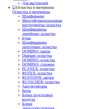
Для мастерской
Оснастка и материалы
Шлифование
Многофункциональные
инструменты: оснастка
Шлифмашины
линейные: оснастка
Буры
Шлифмашины
ленточные: оснастка
DOMINO: шипы
Diamant: оснастка
DOMINO: оснастка
DOMINO: стержни
PLANEX: оснастка
ROTEX: оснастка
RUSTOFIX: щетки
RUTSCHER: оснастка
Аккумуляторы
Биты
Блоки подготовки
воздуха
Блоки
энергообеспечения