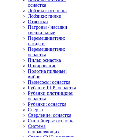
оснастка
Лобзики: оснастка
Лобзики: пилки
Отвертки
Патроны / насадки
сверлильные
Перемешиватели:
насадки
Перемешиватели:
оснастка
Пилы: оснастка
Полирование
Полотна пильные:
вибро
Пылесосы: оснастка
Рубанки PLP: оснастка
Рубанки плотницкие:
оснастка
Рубанки: оснастка
Сверла
Сверление: оснастка
Систейнеры: оснастка
Система
направляющих