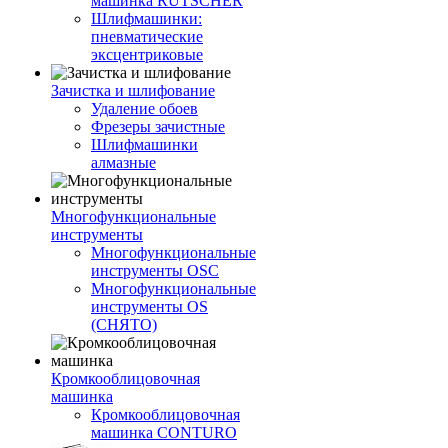
машинка RUTSCHER
Шлифмашинки:
пневматические
эксцентриковые
Зачистка и шлифование
Удаление обоев
Фрезеры зачистные
Шлифмашинки
алмазные
Многофункциональные
инструменты
Многофункциональные
инструменты OSC
Многофункциональные
инструменты OS
(СНЯТО)
Кромкооблицовочная
машинка
Кромкооблицовочная
машинка CONTURO