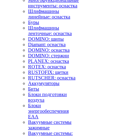
Многофункциональные
инструменты: оснастка
Шлифмашины
линейные: оснастка
Буры
Шлифмашины
ленточные: оснастка
DOMINO: шипы
Diamant: оснастка
DOMINO: оснастка
DOMINO: стержни
PLANEX: оснастка
ROTEX: оснастка
RUSTOFIX: щетки
RUTSCHER: оснастка
Аккумуляторы
Биты
Блоки подготовки
воздуха
Блоки
энергообеспечения
EAA
Вакуумные системы
зажимные
Вакуумные системы: