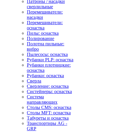
Патроны / насадки
сверлильные
Перемешиватели:
насадки
Перемешиватели:
оснастка
Пилы: оснастка
Полирование
Полотна пильные:
вибро
Пылесосы: оснастка
Рубанки PLP: оснастка
Рубанки плотницкие:
оснастка
Рубанки: оснастка
Сверла
Сверление: оснастка
Систейнеры: оснастка
Система
направляющих
Столы CMS: оснастка
Столы MFT: оснастка
Табуреты и оснастка
Транспортиры AG -
GRP