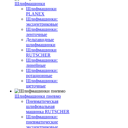
Шлифмашинки
Шлифмашинки
PLANEX
Шлифмашинки:
эксцентриковые
Шлифмашинки:
ленточные
Дельтавидные
шлифмашинки
Шлифмашинки
RUTSCHER
Шлифмашинки:
линейные
Шлифмашинки:
ротационные
Шлифмашинки:
щеточные
Шлифмашинки пневмо
Пневматическая
шлифовальная
машинка RUTSCHER
Шлифмашинки:
пневматические
эксцентриковые