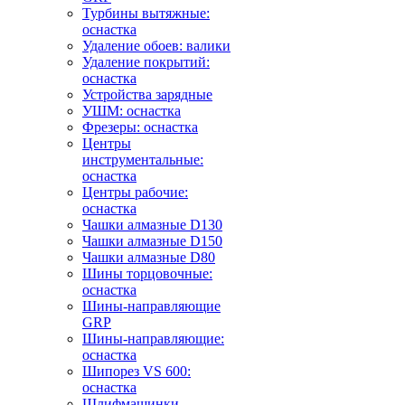
Турбины вытяжные:
оснастка
Удаление обоев: валики
Удаление покрытий:
оснастка
Устройства зарядные
УШМ: оснастка
Фрезеры: оснастка
Центры
инструментальные:
оснастка
Центры рабочие:
оснастка
Чашки алмазные D130
Чашки алмазные D150
Чашки алмазные D80
Шины торцовочные:
оснастка
Шины-направляющие
GRP
Шины-направляющие:
оснастка
Шипорез VS 600:
оснастка
Шлифмашинки