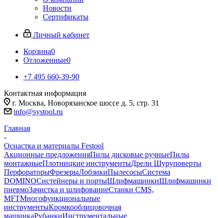
Новости
Сертификаты
Личный кабинет
Корзина
0
Отложенные
0
+7 495 660-39-90
Контактная информация
г. Москва, Новорязанское шоссе д. 5, стр. 31
info@systool.ru
Главная
-
Оснастка и материалы Festool
Акционные предложения
Пилы дисковые ручные
Пилы
монтажные
Плотницкие инструменты
Дрели Шуруповерты
Перфораторы
Фрезеры
Лобзики
Пылесосы
Система
DOMINO
Систейнеры и порты
Шлифмашинки
Шлифмашинки
пневмо
Зачистка и шлифование
Станки CMS,
MFT
Многофункциональные
инструменты
Кромкооблицовочная
машинка
Рубанки
Инструментальные