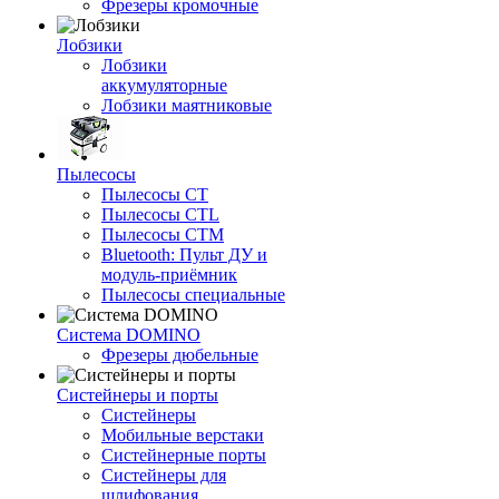
Фрезеры кромочные
Лобзики
Лобзики
аккумуляторные
Лобзики маятниковые
Пылесосы
Пылесосы CT
Пылесосы CTL
Пылесосы CTM
Bluetooth: Пульт ДУ и
модуль-приёмник
Пылесосы специальные
Система DOMINO
Фрезеры дюбельные
Систейнеры и порты
Систейнеры
Мобильные верстаки
Систейнерные порты
Систейнеры для
шлифования