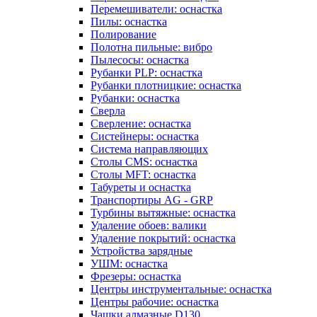
Перемешиватели: оснастка
Пилы: оснастка
Полирование
Полотна пильные: вибро
Пылесосы: оснастка
Рубанки PLP: оснастка
Рубанки плотницкие: оснастка
Рубанки: оснастка
Сверла
Сверление: оснастка
Систейнеры: оснастка
Система направляющих
Столы CMS: оснастка
Столы MFT: оснастка
Табуреты и оснастка
Транспортиры AG - GRP
Турбины вытяжные: оснастка
Удаление обоев: валики
Удаление покрытий: оснастка
Устройства зарядные
УШМ: оснастка
Фрезеры: оснастка
Центры инструментальные: оснастка
Центры рабочие: оснастка
Чашки алмазные D130