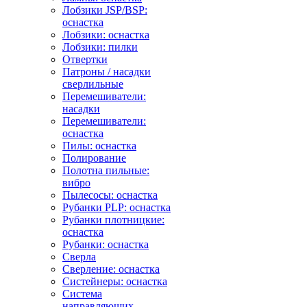
Лобзики JSP/BSP:
оснастка
Лобзики: оснастка
Лобзики: пилки
Отвертки
Патроны / насадки
сверлильные
Перемешиватели:
насадки
Перемешиватели:
оснастка
Пилы: оснастка
Полирование
Полотна пильные:
вибро
Пылесосы: оснастка
Рубанки PLP: оснастка
Рубанки плотницкие:
оснастка
Рубанки: оснастка
Сверла
Сверление: оснастка
Систейнеры: оснастка
Система
направляющих