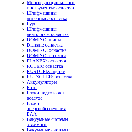
Многофункциональные
инструменты: оснастка
Шлифмашины
линейные: оснастка
Буры
Шлифмашины
ленточные: оснастка
DOMINO: шипы
Diamant: оснастка
DOMINO: оснастка
DOMINO: стержни
PLANEX: оснастка
ROTEX: оснастка
RUSTOFIX: щетки
RUTSCHER: оснастка
Аккумуляторы
Биты
Блоки подготовки
воздуха
Блоки
энергообеспечения
EAA
Вакуумные системы
зажимные
Вакуумные системы: