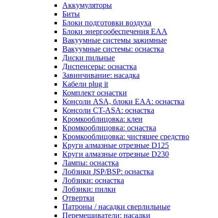
Аккумуляторы
Биты
Блоки подготовки воздуха
Блоки энергообеспечения EAA
Вакуумные системы зажимные
Вакуумные системы: оснастка
Диски пильные
Диспенсеры: оснастка
Завинчивание: насадка
Кабели plug it
Комплект оснастки
Консоли ASA, блоки EAA: оснастка
Консоли CT-ASA: оснастка
Кромкооблицовка: клеи
Кромкооблицовка: оснастка
Кромкооблицовка: чистящее средство
Круги алмазные отрезные D125
Круги алмазные отрезные D230
Лампы: оснастка
Лобзики JSP/BSP: оснастка
Лобзики: оснастка
Лобзики: пилки
Отвертки
Патроны / насадки сверлильные
Перемешиватели: насадки