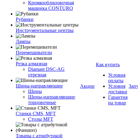
Кромкооблицовочная
машинка CONTURO
Рубанки
Инструментальные центры
Лампы
Перемешиватели
Резка алмазная
Как купить
Diamant DSC-AG
отрезная
Условия
оплаты
Шины-направляющие
Акции
Условия
Зап
Шины
доставки
Шины-направляющие
Гарантия
торцовочные
на товар
Станки CMS, MFT
Столы MFT
Товары с атрибутикой