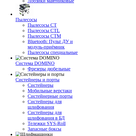
Лобзики маятниковые
Пылесосы
Пылесосы CT
Пылесосы CTL
Пылесосы CTM
Bluetooth: Пульт ДУ и
модуль-приёмник
Пылесосы специальные
Система DOMINO
Фрезеры дюбельные
Систейнеры и порты
Систейнеры
Мобильные верстаки
Систейнерные порты
Систейнеры для
шлифования
Систейнеры для
шлифования в БД
Тележки SYS-Roll
Запасные боксы