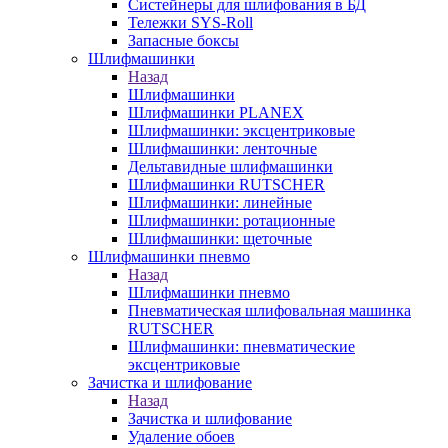
Систейнеры для шлифования в БД
Тележки SYS-Roll
Запасные боксы
Шлифмашинки
Назад
Шлифмашинки
Шлифмашинки PLANEX
Шлифмашинки: эксцентриковые
Шлифмашинки: ленточные
Дельтавидные шлифмашинки
Шлифмашинки RUTSCHER
Шлифмашинки: линейные
Шлифмашинки: ротационные
Шлифмашинки: щеточные
Шлифмашинки пневмо
Назад
Шлифмашинки пневмо
Пневматическая шлифовальная машинка
RUTSCHER
Шлифмашинки: пневматические
эксцентриковые
Зачистка и шлифование
Назад
Зачистка и шлифование
Удаление обоев