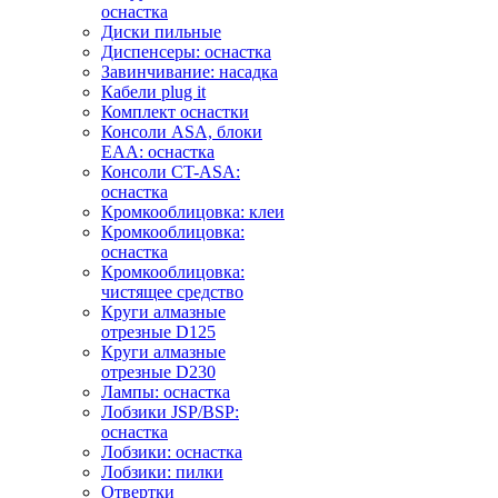
оснастка
Диски пильные
Диспенсеры: оснастка
Завинчивание: насадка
Кабели plug it
Комплект оснастки
Консоли ASA, блоки
EAA: оснастка
Консоли CT-ASA:
оснастка
Кромкооблицовка: клеи
Кромкооблицовка:
оснастка
Кромкооблицовка:
чистящее средство
Круги алмазные
отрезные D125
Круги алмазные
отрезные D230
Лампы: оснастка
Лобзики JSP/BSP:
оснастка
Лобзики: оснастка
Лобзики: пилки
Отвертки