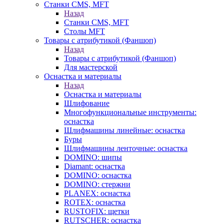
Станки CMS, MFT
Назад
Станки CMS, MFT
Столы MFT
Товары с атрибутикой (Фаншоп)
Назад
Товары с атрибутикой (Фаншоп)
Для мастерской
Оснастка и материалы
Назад
Оснастка и материалы
Шлифование
Многофункциональные инструменты:
оснастка
Шлифмашины линейные: оснастка
Буры
Шлифмашины ленточные: оснастка
DOMINO: шипы
Diamant: оснастка
DOMINO: оснастка
DOMINO: стержни
PLANEX: оснастка
ROTEX: оснастка
RUSTOFIX: щетки
RUTSCHER: оснастка