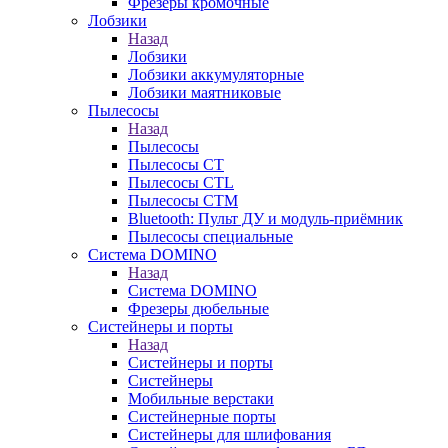
Фрезеры кромочные
Лобзики
Назад
Лобзики
Лобзики аккумуляторные
Лобзики маятниковые
Пылесосы
Назад
Пылесосы
Пылесосы CT
Пылесосы CTL
Пылесосы CTM
Bluetooth: Пульт ДУ и модуль-приёмник
Пылесосы специальные
Система DOMINO
Назад
Система DOMINO
Фрезеры дюбельные
Систейнеры и порты
Назад
Систейнеры и порты
Систейнеры
Мобильные верстаки
Систейнерные порты
Систейнеры для шлифования