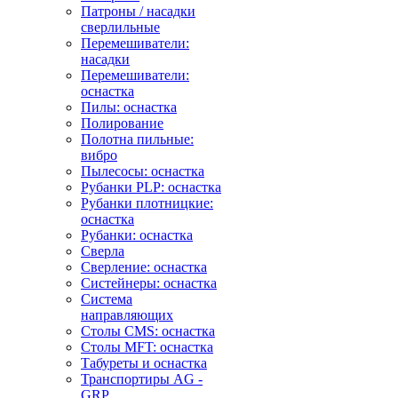
Патроны / насадки
сверлильные
Перемешиватели:
насадки
Перемешиватели:
оснастка
Пилы: оснастка
Полирование
Полотна пильные:
вибро
Пылесосы: оснастка
Рубанки PLP: оснастка
Рубанки плотницкие:
оснастка
Рубанки: оснастка
Сверла
Сверление: оснастка
Систейнеры: оснастка
Система
направляющих
Столы CMS: оснастка
Столы MFT: оснастка
Табуреты и оснастка
Транспортиры AG -
GRP