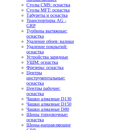
Столы CMS: оснастка
Столы MFT: оснастка
Табуреты и оснастка
Транспортиры AG -
GRP
Турбины вытяжные:
оснастка
Удаление обоев: валики
Удаление покрытий:
оснастка
Устройства зарядные
УШМ: оснастка
Фрезеры: оснастка
Центры
инструментальные:
оснастка
Центры рабочие:
оснастка
Чашки алмазные D130
Чашки алмазные D150
Чашки алмазные D80
Шины торцовочные:
оснастка
Шины-направляющие