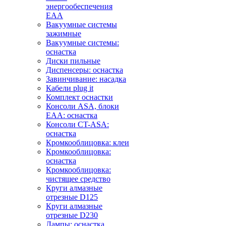
энергообеспечения
EAA
Вакуумные системы
зажимные
Вакуумные системы:
оснастка
Диски пильные
Диспенсеры: оснастка
Завинчивание: насадка
Кабели plug it
Комплект оснастки
Консоли ASA, блоки
EAA: оснастка
Консоли CT-ASA:
оснастка
Кромкооблицовка: клеи
Кромкооблицовка:
оснастка
Кромкооблицовка:
чистящее средство
Круги алмазные
отрезные D125
Круги алмазные
отрезные D230
Лампы: оснастка