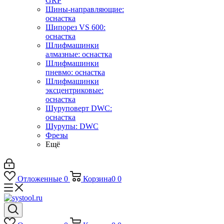
GRP
Шины-направляющие:
оснастка
Шипорез VS 600:
оснастка
Шлифмашинки
алмазные: оснастка
Шлифмашинки
пневмо: оснастка
Шлифмашинки
эксцентриковые:
оснастка
Шуруповерт DWC:
оснастка
Шурупы: DWC
Фрезы
Ещё
Отложенные
0
Корзина
0
0