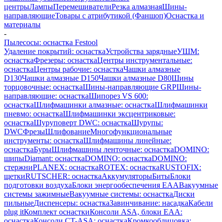
центры
Лампы
Перемешиватели
Резка алмазная
Шины-
направляющие
Товары с атрибутикой (Фаншоп)
Оснастка и
материалы
-
Пылесосы: оснастка Festool
Удаление покрытий: оснастка
Устройства зарядные
УШМ:
оснастка
Фрезеры: оснастка
Центры инструментальные:
оснастка
Центры рабочие: оснастка
Чашки алмазные
D130
Чашки алмазные D150
Чашки алмазные D80
Шины
торцовочные: оснастка
Шины-направляющие GRP
Шины-
направляющие: оснастка
Шипорез VS 600:
оснастка
Шлифмашинки алмазные: оснастка
Шлифмашинки
пневмо: оснастка
Шлифмашинки эксцентриковые:
оснастка
Шуруповерт DWC: оснастка
Шурупы:
DWC
Фрезы
Шлифование
Многофункциональные
инструменты: оснастка
Шлифмашины линейные:
оснастка
Буры
Шлифмашины ленточные: оснастка
DOMINO:
шипы
Diamant: оснастка
DOMINO: оснастка
DOMINO:
стержни
PLANEX: оснастка
ROTEX: оснастка
RUSTOFIX:
щетки
RUTSCHER: оснастка
Аккумуляторы
Биты
Блоки
подготовки воздуха
Блоки энергообеспечения EAA
Вакуумные
системы зажимные
Вакуумные системы: оснастка
Диски
пильные
Диспенсеры: оснастка
Завинчивание: насадка
Кабели
plug it
Комплект оснастки
Консоли ASA, блоки EAA:
оснастка
Консоли CT-ASA: оснастка
Кромкооблицовка: