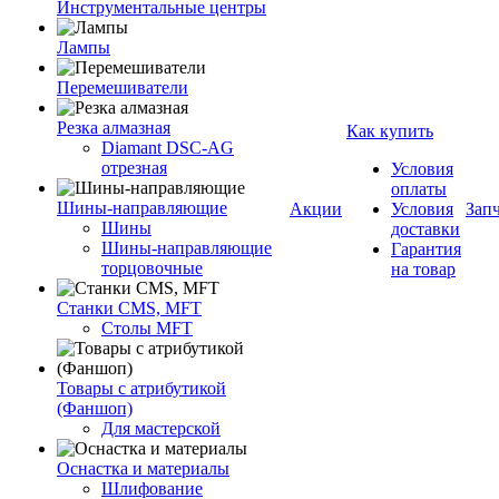
Инструментальные центры
Лампы
Перемешиватели
Резка алмазная
Как купить
Diamant DSC-AG
отрезная
Условия
оплаты
Шины-направляющие
Акции
Условия
Зап
Шины
доставки
Шины-направляющие
Гарантия
торцовочные
на товар
Станки CMS, MFT
Столы MFT
Товары с атрибутикой
(Фаншоп)
Для мастерской
Оснастка и материалы
Шлифование