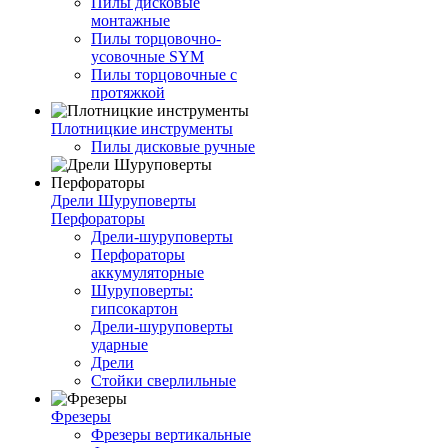
Пилы дисковые
монтажные
Пилы торцовочно-
усовочные SYM
Пилы торцовочные с
протяжкой
Плотницкие инструменты
Пилы дисковые ручные
Дрели Шуруповерты
Перфораторы
Дрели-шуруповерты
Перфораторы
аккумуляторные
Шуруповерты:
гипсокартон
Дрели-шуруповерты
ударные
Дрели
Стойки сверлильные
Фрезеры
Фрезеры вертикальные