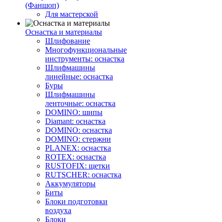
(Фаншоп)
Для мастерской
Оснастка и материалы
Шлифование
Многофункциональные
инструменты: оснастка
Шлифмашины
линейные: оснастка
Буры
Шлифмашины
ленточные: оснастка
DOMINO: шипы
Diamant: оснастка
DOMINO: оснастка
DOMINO: стержни
PLANEX: оснастка
ROTEX: оснастка
RUSTOFIX: щетки
RUTSCHER: оснастка
Аккумуляторы
Биты
Блоки подготовки
воздуха
Блоки