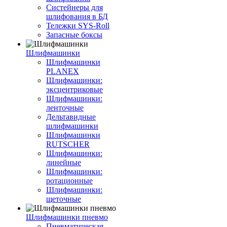
Систейнеры для
шлифования в БД
Тележки SYS-Roll
Запасные боксы
Шлифмашинки
Шлифмашинки
PLANEX
Шлифмашинки:
эксцентриковые
Шлифмашинки:
ленточные
Дельтавидные
шлифмашинки
Шлифмашинки
RUTSCHER
Шлифмашинки:
линейные
Шлифмашинки:
ротационные
Шлифмашинки:
щеточные
Шлифмашинки пневмо
Пневматическая