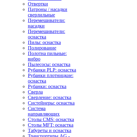
Отвертки
Патроны / насадки
сверлильные
Перемешиватели:
насадки
Перемешиватели:
оснастка
Пилы: оснастка
Полирование
Полотна пильные:
вибро
Пылесосы: оснастка
Рубанки PLP: оснастка
Рубанки плотницкие:
оснастка
Рубанки: оснастка
Сверла
Сверление: оснастка
Систейнеры: оснастка
Система
направляющих
Столы CMS: оснастка
Столы MFT: оснастка
Табуреты и оснастка
Транспортиры AG -