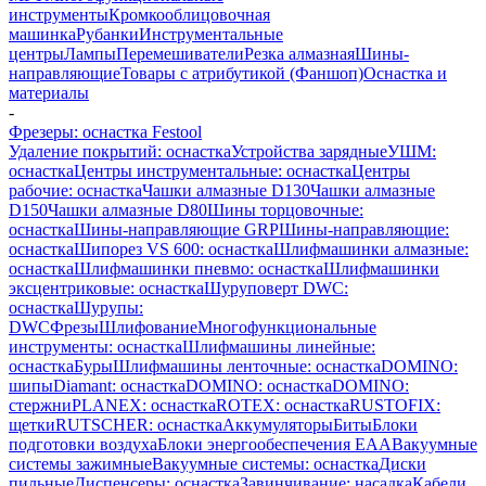
инструменты
Кромкооблицовочная
машинка
Рубанки
Инструментальные
центры
Лампы
Перемешиватели
Резка алмазная
Шины-
направляющие
Товары с атрибутикой (Фаншоп)
Оснастка и
материалы
-
Фрезеры: оснастка Festool
Удаление покрытий: оснастка
Устройства зарядные
УШМ:
оснастка
Центры инструментальные: оснастка
Центры
рабочие: оснастка
Чашки алмазные D130
Чашки алмазные
D150
Чашки алмазные D80
Шины торцовочные:
оснастка
Шины-направляющие GRP
Шины-направляющие:
оснастка
Шипорез VS 600: оснастка
Шлифмашинки алмазные:
оснастка
Шлифмашинки пневмо: оснастка
Шлифмашинки
эксцентриковые: оснастка
Шуруповерт DWC:
оснастка
Шурупы:
DWC
Фрезы
Шлифование
Многофункциональные
инструменты: оснастка
Шлифмашины линейные:
оснастка
Буры
Шлифмашины ленточные: оснастка
DOMINO:
шипы
Diamant: оснастка
DOMINO: оснастка
DOMINO:
стержни
PLANEX: оснастка
ROTEX: оснастка
RUSTOFIX:
щетки
RUTSCHER: оснастка
Аккумуляторы
Биты
Блоки
подготовки воздуха
Блоки энергообеспечения EAA
Вакуумные
системы зажимные
Вакуумные системы: оснастка
Диски
пильные
Диспенсеры: оснастка
Завинчивание: насадка
Кабели