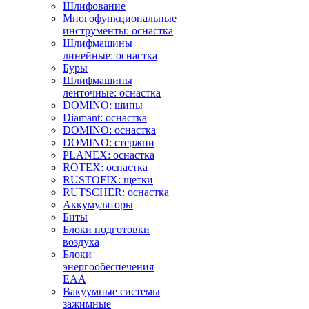
Шлифование
Многофункциональные
инструменты: оснастка
Шлифмашины
линейные: оснастка
Буры
Шлифмашины
ленточные: оснастка
DOMINO: шипы
Diamant: оснастка
DOMINO: оснастка
DOMINO: стержни
PLANEX: оснастка
ROTEX: оснастка
RUSTOFIX: щетки
RUTSCHER: оснастка
Аккумуляторы
Биты
Блоки подготовки
воздуха
Блоки
энергообеспечения
EAA
Вакуумные системы
зажимные