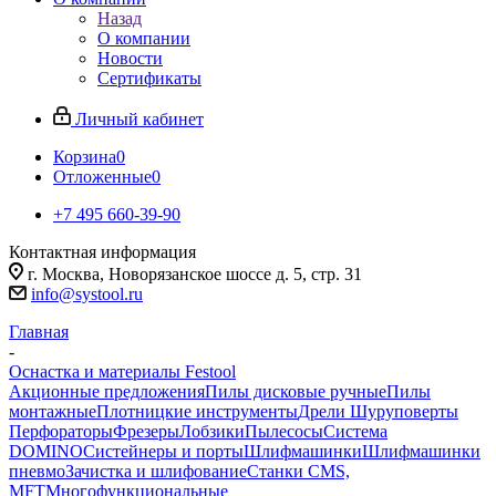
Назад
О компании
Новости
Сертификаты
Личный кабинет
Корзина
0
Отложенные
0
+7 495 660-39-90
Контактная информация
г. Москва, Новорязанское шоссе д. 5, стр. 31
info@systool.ru
Главная
-
Оснастка и материалы Festool
Акционные предложения
Пилы дисковые ручные
Пилы
монтажные
Плотницкие инструменты
Дрели Шуруповерты
Перфораторы
Фрезеры
Лобзики
Пылесосы
Система
DOMINO
Систейнеры и порты
Шлифмашинки
Шлифмашинки
пневмо
Зачистка и шлифование
Станки CMS,
MFT
Многофункциональные