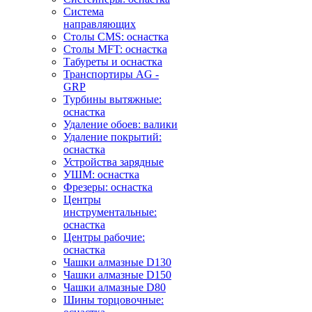
Система
направляющих
Столы CMS: оснастка
Столы MFT: оснастка
Табуреты и оснастка
Транспортиры AG -
GRP
Турбины вытяжные:
оснастка
Удаление обоев: валики
Удаление покрытий:
оснастка
Устройства зарядные
УШМ: оснастка
Фрезеры: оснастка
Центры
инструментальные:
оснастка
Центры рабочие:
оснастка
Чашки алмазные D130
Чашки алмазные D150
Чашки алмазные D80
Шины торцовочные: