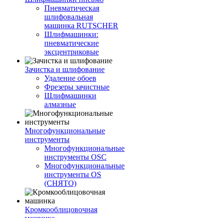
Пневматическая
шлифовальная
машинка RUTSCHER
Шлифмашинки:
пневматические
эксцентриковые
Зачистка и шлифование
Удаление обоев
Фрезеры зачистные
Шлифмашинки
алмазные
Многофункциональные
инструменты
Многофункциональные
инструменты OSC
Многофункциональные
инструменты OS
(СНЯТО)
Кромкооблицовочная