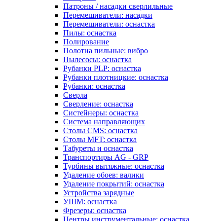
Патроны / насадки сверлильные
Перемешиватели: насадки
Перемешиватели: оснастка
Пилы: оснастка
Полирование
Полотна пильные: вибро
Пылесосы: оснастка
Рубанки PLP: оснастка
Рубанки плотницкие: оснастка
Рубанки: оснастка
Сверла
Сверление: оснастка
Систейнеры: оснастка
Система направляющих
Столы CMS: оснастка
Столы MFT: оснастка
Табуреты и оснастка
Транспортиры AG - GRP
Турбины вытяжные: оснастка
Удаление обоев: валики
Удаление покрытий: оснастка
Устройства зарядные
УШМ: оснастка
Фрезеры: оснастка
Центры инструментальные: оснастка