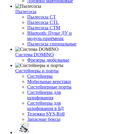
Лобзики маятниковые
Пылесосы
Пылесосы CT
Пылесосы CTL
Пылесосы CTM
Bluetooth: Пульт ДУ и
модуль-приёмник
Пылесосы специальные
Система DOMINO
Фрезеры дюбельные
Систейнеры и порты
Систейнеры
Мобильные верстаки
Систейнерные порты
Систейнеры для
шлифования
Систейнеры для
шлифования в БД
Тележки SYS-Roll
Запасные боксы