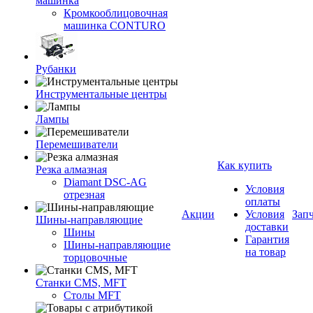
машинка
Кромкооблицовочная
машинка CONTURO
Рубанки
Инструментальные центры
Лампы
Перемешиватели
Как купить
Резка алмазная
Diamant DSC-AG
Условия
отрезная
оплаты
Акции
Условия
Зап
Шины-направляющие
доставки
Шины
Гарантия
Шины-направляющие
на товар
торцовочные
Станки CMS, MFT
Столы MFT