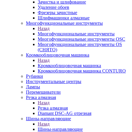
Зачистка и шлифование
Удаление обоев
Фрезеры зачистные
Шлифмашинки алмазные
Многофункциональные инструменты
Назад
Многофункциональные инструменты
Многофункциональные инструменты OSC
Многофункциональные инструменты OS
(СНЯТО)
Кромкооблицовочная машинка
Назад
Кромкооблицовочная машинка
Кромкооблицовочная машинка CONTURO
Рубанки
Инструментальные центры
Лампы
Перемешиватели
Резка алмазная
Назад
Резка алмазная
Diamant DSC-AG отрезная
Шины-направляющие
Назад
Шины-направляющие