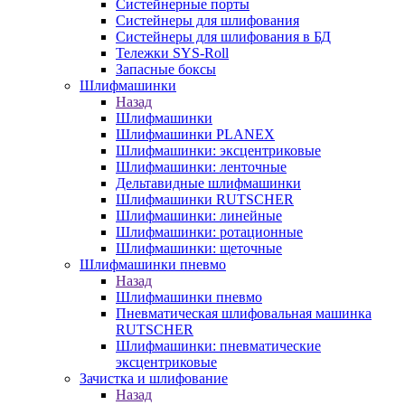
Систейнерные порты
Систейнеры для шлифования
Систейнеры для шлифования в БД
Тележки SYS-Roll
Запасные боксы
Шлифмашинки
Назад
Шлифмашинки
Шлифмашинки PLANEX
Шлифмашинки: эксцентриковые
Шлифмашинки: ленточные
Дельтавидные шлифмашинки
Шлифмашинки RUTSCHER
Шлифмашинки: линейные
Шлифмашинки: ротационные
Шлифмашинки: щеточные
Шлифмашинки пневмо
Назад
Шлифмашинки пневмо
Пневматическая шлифовальная машинка
RUTSCHER
Шлифмашинки: пневматические
эксцентриковые
Зачистка и шлифование
Назад