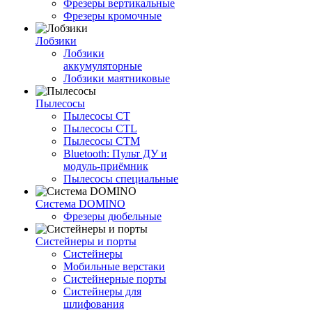
Фрезеры вертикальные
Фрезеры кромочные
Лобзики
Лобзики
аккумуляторные
Лобзики маятниковые
Пылесосы
Пылесосы CT
Пылесосы CTL
Пылесосы CTM
Bluetooth: Пульт ДУ и
модуль-приёмник
Пылесосы специальные
Система DOMINO
Фрезеры дюбельные
Систейнеры и порты
Систейнеры
Мобильные верстаки
Систейнерные порты
Систейнеры для
шлифования