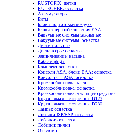
RUSTOFIX: щетки
RUTSCHER: оснастка
Аккумуляторы
Биты
Блоки подготовки воздуха
Блоки энергообеспечения EAA
Вакуумные системы зажимные
Вакуумные системы: оснастка
Диски пильные
Диспенсеры: оснастка
Завинчивание: насадка
Кабели plug it
Комплект оснастки
Консоли ASA, блоки EAA: оснастка
Консоли CT-ASA: оснастка
Кромкооблицовка: клеи
Кромкооблицовка: оснастка
Кромкооблицовка: чистящее средство
Круги алмазные отрезные D125
Круги алмазные отрезные D230
Лампы: оснастка
Лобзики JSP/BSP: оснастка
Лобзики: оснастка
Лобзики: пилки
Отвертки