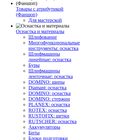
Товары с атрибутикой
(Фаншоп)
Для мастерской
Оснастка и материалы
Шлифование
Многофункциональные
инструменты: оснастка
Шлифмашины
линейные: оснастка
Буры
Шлифмашины
ленточные: оснастка
DOMINO: шипы
Diamant: оснастка
DOMINO: оснастка
DOMINO: стержни
PLANEX: оснастка
ROTEX: оснастка
RUSTOFIX: щетки
RUTSCHER: оснастка
Аккумуляторы
Биты
Блоки подготовки