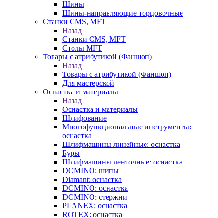
Шины
Шины-направляющие торцовочные
Станки CMS, MFT
Назад
Станки CMS, MFT
Столы MFT
Товары с атрибутикой (Фаншоп)
Назад
Товары с атрибутикой (Фаншоп)
Для мастерской
Оснастка и материалы
Назад
Оснастка и материалы
Шлифование
Многофункциональные инструменты:
оснастка
Шлифмашины линейные: оснастка
Буры
Шлифмашины ленточные: оснастка
DOMINO: шипы
Diamant: оснастка
DOMINO: оснастка
DOMINO: стержни
PLANEX: оснастка
ROTEX: оснастка