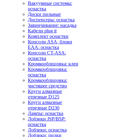
Вакуумные системы:
оснастка
Диски пильные
Диспенсеры: оснастка
Завинчивание: насадка
Кабели plug it
Комплект оснастки
Консоли ASA, блоки
EAA: оснастка
Консоли CT-ASA:
оснастка
Кромкооблицовка: клеи
Кромкооблицовка:
оснастка
Кромкооблицовка:
чистящее средство
Круги алмазные
отрезные D125
Круги алмазные
отрезные D230
Лампы: оснастка
Лобзики JSP/BSP:
оснастка
Лобзики: оснастка
Лобзики: пилки