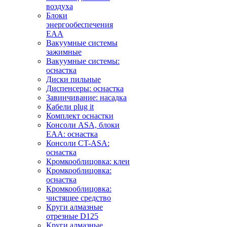
воздуха
Блоки
энергообеспечения
EAA
Вакуумные системы
зажимные
Вакуумные системы:
оснастка
Диски пильные
Диспенсеры: оснастка
Завинчивание: насадка
Кабели plug it
Комплект оснастки
Консоли ASA, блоки
EAA: оснастка
Консоли CT-ASA:
оснастка
Кромкооблицовка: клеи
Кромкооблицовка:
оснастка
Кромкооблицовка:
чистящее средство
Круги алмазные
отрезные D125
Круги алмазные