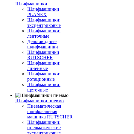
Шлифмашинки
Шлифмашинки
PLANEX
Шлифмашинки:
эксцентриковые
Шлифмашинки:
ленточные
Дельтавидные
шлифмашинки
Шлифмашинки
RUTSCHER
Шлифмашинки:
линейные
Шлифмашинки:
ротационные
Шлифмашинки:
щеточные
Шлифмашинки пневмо
Пневматическая
шлифовальная
машинка RUTSCHER
Шлифмашинки:
пневматические
эксцентриковые