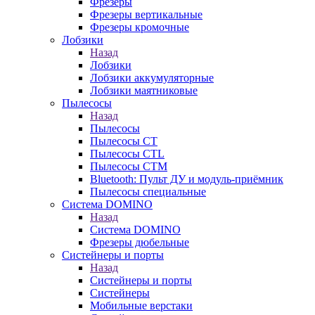
Фрезеры
Фрезеры вертикальные
Фрезеры кромочные
Лобзики
Назад
Лобзики
Лобзики аккумуляторные
Лобзики маятниковые
Пылесосы
Назад
Пылесосы
Пылесосы CT
Пылесосы CTL
Пылесосы CTM
Bluetooth: Пульт ДУ и модуль-приёмник
Пылесосы специальные
Система DOMINO
Назад
Система DOMINO
Фрезеры дюбельные
Систейнеры и порты
Назад
Систейнеры и порты
Систейнеры
Мобильные верстаки