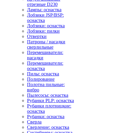
отрезные D230
Лампы: оснастка
Лобзики JSP/BSP:
оснастка
Лобзики: оснастка
Лобзики: пилки
Отвертки
Патроны / насадки
сверлильные
Перемешиватели:
насадки
Перемешиватели:
оснастка
Пилы: оснастка
Полирование
Полотна пильные:
вибро
Пылесосы: оснастка
Рубанки PLP: оснастка
Рубанки плотницкие:
оснастка
Рубанки: оснастка
Сверла
Сверление: оснастка
Систейнеры: оснастка