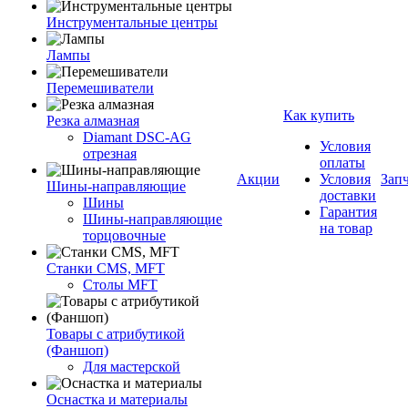
Инструментальные центры
Лампы
Перемешиватели
Как купить
Резка алмазная
Diamant DSC-AG
Условия
отрезная
оплаты
Акции
Условия
Зап
Шины-направляющие
доставки
Шины
Гарантия
Шины-направляющие
на товар
торцовочные
Станки CMS, MFT
Столы MFT
Товары с атрибутикой
(Фаншоп)
Для мастерской
Оснастка и материалы