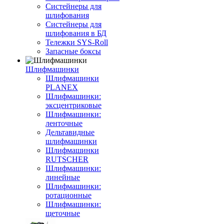
Систейнеры для
шлифования
Систейнеры для
шлифования в БД
Тележки SYS-Roll
Запасные боксы
Шлифмашинки
Шлифмашинки
PLANEX
Шлифмашинки:
эксцентриковые
Шлифмашинки:
ленточные
Дельтавидные
шлифмашинки
Шлифмашинки
RUTSCHER
Шлифмашинки:
линейные
Шлифмашинки:
ротационные
Шлифмашинки:
щеточные