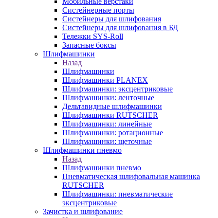
Мобильные верстаки
Систейнерные порты
Систейнеры для шлифования
Систейнеры для шлифования в БД
Тележки SYS-Roll
Запасные боксы
Шлифмашинки
Назад
Шлифмашинки
Шлифмашинки PLANEX
Шлифмашинки: эксцентриковые
Шлифмашинки: ленточные
Дельтавидные шлифмашинки
Шлифмашинки RUTSCHER
Шлифмашинки: линейные
Шлифмашинки: ротационные
Шлифмашинки: щеточные
Шлифмашинки пневмо
Назад
Шлифмашинки пневмо
Пневматическая шлифовальная машинка
RUTSCHER
Шлифмашинки: пневматические
эксцентриковые
Зачистка и шлифование