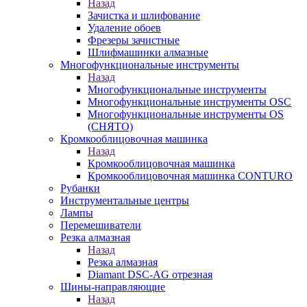
Назад
Зачистка и шлифование
Удаление обоев
Фрезеры зачистные
Шлифмашинки алмазные
Многофункциональные инструменты
Назад
Многофункциональные инструменты
Многофункциональные инструменты OSC
Многофункциональные инструменты OS
(СНЯТО)
Кромкооблицовочная машинка
Назад
Кромкооблицовочная машинка
Кромкооблицовочная машинка CONTURO
Рубанки
Инструментальные центры
Лампы
Перемешиватели
Резка алмазная
Назад
Резка алмазная
Diamant DSC-AG отрезная
Шины-направляющие
Назад