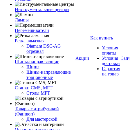
Инструментальные центры
Лампы
Перемешиватели
Как купить
Резка алмазная
Diamant DSC-AG
Условия
отрезная
оплаты
Акции
Условия
Зап
Шины-направляющие
доставки
Шины
Гарантия
Шины-направляющие
на товар
торцовочные
Станки CMS, MFT
Столы MFT
Товары с атрибутикой
(Фаншоп)
Для мастерской
Оснастка и материалы