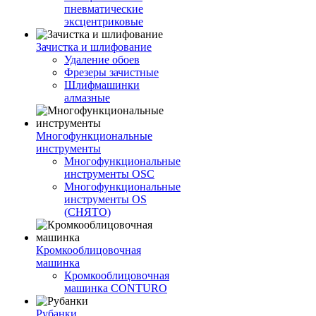
пневматические
эксцентриковые
Зачистка и шлифование
Удаление обоев
Фрезеры зачистные
Шлифмашинки
алмазные
Многофункциональные
инструменты
Многофункциональные
инструменты OSC
Многофункциональные
инструменты OS
(СНЯТО)
Кромкооблицовочная
машинка
Кромкооблицовочная
машинка CONTURO
Рубанки