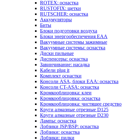
ROTEX: оснастка
RUSTOFIX: щетки
RUTSCHER: оснастка
Аккумуляторы
Биты
Блоки подготовки воздуха
Блоки энергообеспечения EAA
Вакуумные системы зажимные
Вакуумные системы: оснастка
Диски пильные
Диспенсеры: оснастка
Завинчивание: насадка
Кабели plug it
Комплект оснастки
Консоли ASA, блоки EAA: оснастка
Консоли CT-ASA: оснастка
Кромкооблицовка: клеи
Кромкооблицовка: оснастка
Кромкооблицовка: чистящее средство
Круги алмазные отрезные D125
Круги алмазные отрезные D230
Лампы: оснастка
Лобзики JSP/BSP: оснастка
Лобзики: оснастка
Лобзики: пилки