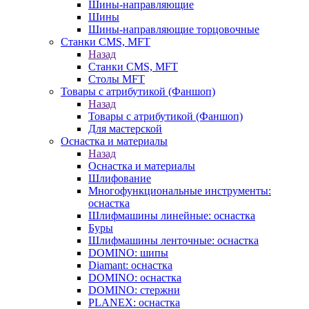
Шины-направляющие
Шины
Шины-направляющие торцовочные
Станки CMS, MFT
Назад
Станки CMS, MFT
Столы MFT
Товары с атрибутикой (Фаншоп)
Назад
Товары с атрибутикой (Фаншоп)
Для мастерской
Оснастка и материалы
Назад
Оснастка и материалы
Шлифование
Многофункциональные инструменты:
оснастка
Шлифмашины линейные: оснастка
Буры
Шлифмашины ленточные: оснастка
DOMINO: шипы
Diamant: оснастка
DOMINO: оснастка
DOMINO: стержни
PLANEX: оснастка