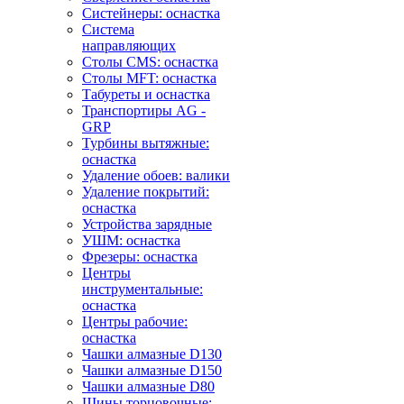
Систейнеры: оснастка
Система
направляющих
Столы CMS: оснастка
Столы MFT: оснастка
Табуреты и оснастка
Транспортиры AG -
GRP
Турбины вытяжные:
оснастка
Удаление обоев: валики
Удаление покрытий:
оснастка
Устройства зарядные
УШМ: оснастка
Фрезеры: оснастка
Центры
инструментальные:
оснастка
Центры рабочие:
оснастка
Чашки алмазные D130
Чашки алмазные D150
Чашки алмазные D80
Шины торцовочные: