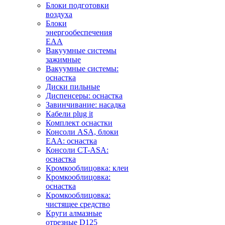
Блоки подготовки
воздуха
Блоки
энергообеспечения
EAA
Вакуумные системы
зажимные
Вакуумные системы:
оснастка
Диски пильные
Диспенсеры: оснастка
Завинчивание: насадка
Кабели plug it
Комплект оснастки
Консоли ASA, блоки
EAA: оснастка
Консоли CT-ASA:
оснастка
Кромкооблицовка: клеи
Кромкооблицовка:
оснастка
Кромкооблицовка:
чистящее средство
Круги алмазные
отрезные D125