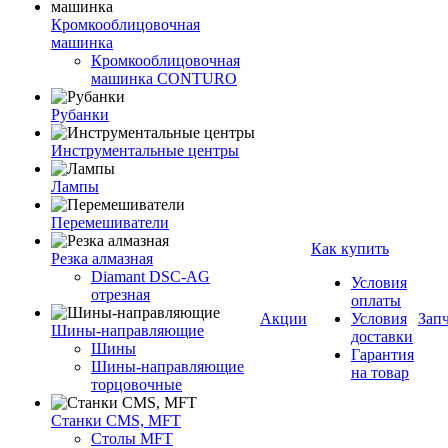
Кромкооблицовочная
машинка
Кромкооблицовочная
машинка CONTURO
Рубанки
Инструментальные центры
Лампы
Перемешиватели
Как купить
Резка алмазная
Diamant DSC-AG
Условия
отрезная
оплаты
Акции
Условия
Зап
Шины-направляющие
доставки
Шины
Гарантия
Шины-направляющие
на товар
торцовочные
Станки CMS, MFT
Столы MFT