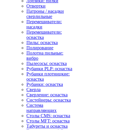
Лобзики: пилки
Отвертки
Патроны / насадки
сверлильные
Перемешиватели:
насадки
Перемешиватели:
оснастка
Пилы: оснастка
Полирование
Полотна пильные:
вибро
Пылесосы: оснастка
Рубанки PLP: оснастка
Рубанки плотницкие:
оснастка
Рубанки: оснастка
Сверла
Сверление: оснастка
Систейнеры: оснастка
Система
направляющих
Столы CMS: оснастка
Столы MFT: оснастка
Табуреты и оснастка