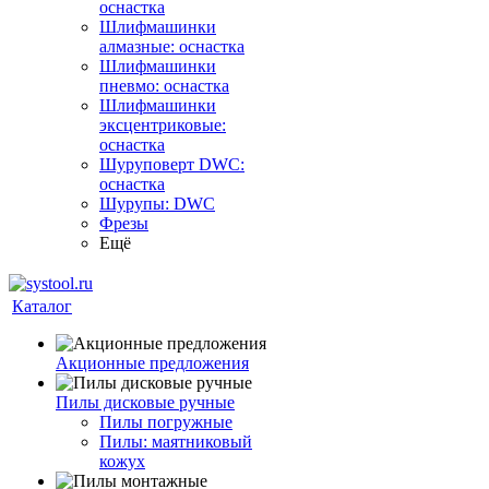
оснастка
Шлифмашинки
алмазные: оснастка
Шлифмашинки
пневмо: оснастка
Шлифмашинки
эксцентриковые:
оснастка
Шуруповерт DWC:
оснастка
Шурупы: DWC
Фрезы
Ещё
Каталог
Акционные предложения
Пилы дисковые ручные
Пилы погружные
Пилы: маятниковый
кожух