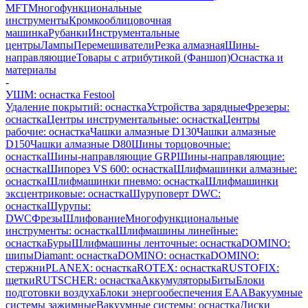
MFT
Многофункциональные
инструменты
Кромкооблицовочная
машинка
Рубанки
Инструментальные
центры
Лампы
Перемешиватели
Резка алмазная
Шины-
направляющие
Товары с атрибутикой (Фаншоп)
Оснастка и
материалы
-
УШМ: оснастка Festool
Удаление покрытий: оснастка
Устройства зарядные
Фрезеры:
оснастка
Центры инструментальные: оснастка
Центры
рабочие: оснастка
Чашки алмазные D130
Чашки алмазные
D150
Чашки алмазные D80
Шины торцовочные:
оснастка
Шины-направляющие GRP
Шины-направляющие:
оснастка
Шипорез VS 600: оснастка
Шлифмашинки алмазные:
оснастка
Шлифмашинки пневмо: оснастка
Шлифмашинки
эксцентриковые: оснастка
Шуруповерт DWC:
оснастка
Шурупы:
DWC
Фрезы
Шлифование
Многофункциональные
инструменты: оснастка
Шлифмашины линейные:
оснастка
Буры
Шлифмашины ленточные: оснастка
DOMINO:
шипы
Diamant: оснастка
DOMINO: оснастка
DOMINO:
стержни
PLANEX: оснастка
ROTEX: оснастка
RUSTOFIX:
щетки
RUTSCHER: оснастка
Аккумуляторы
Биты
Блоки
подготовки воздуха
Блоки энергообеспечения EAA
Вакуумные
системы зажимные
Вакуумные системы: оснастка
Диски