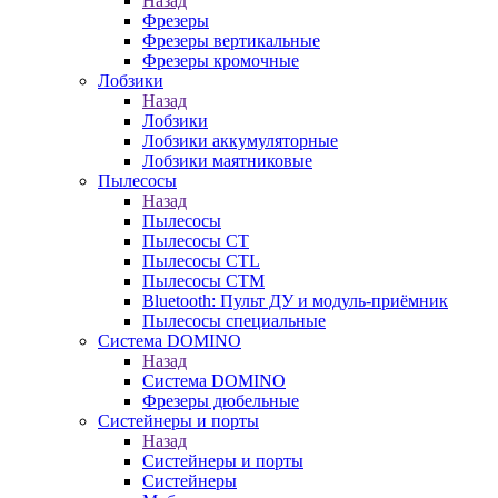
Назад
Фрезеры
Фрезеры вертикальные
Фрезеры кромочные
Лобзики
Назад
Лобзики
Лобзики аккумуляторные
Лобзики маятниковые
Пылесосы
Назад
Пылесосы
Пылесосы CT
Пылесосы CTL
Пылесосы CTM
Bluetooth: Пульт ДУ и модуль-приёмник
Пылесосы специальные
Система DOMINO
Назад
Система DOMINO
Фрезеры дюбельные
Систейнеры и порты
Назад
Систейнеры и порты
Систейнеры