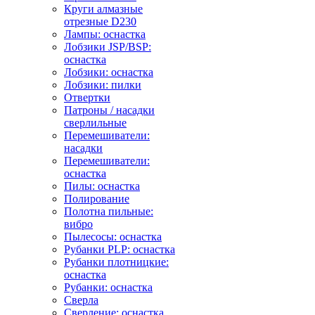
Круги алмазные
отрезные D230
Лампы: оснастка
Лобзики JSP/BSP:
оснастка
Лобзики: оснастка
Лобзики: пилки
Отвертки
Патроны / насадки
сверлильные
Перемешиватели:
насадки
Перемешиватели:
оснастка
Пилы: оснастка
Полирование
Полотна пильные:
вибро
Пылесосы: оснастка
Рубанки PLP: оснастка
Рубанки плотницкие:
оснастка
Рубанки: оснастка
Сверла
Сверление: оснастка