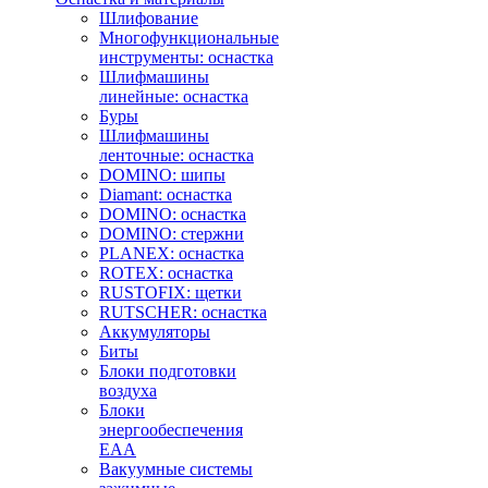
Шлифование
Многофункциональные
инструменты: оснастка
Шлифмашины
линейные: оснастка
Буры
Шлифмашины
ленточные: оснастка
DOMINO: шипы
Diamant: оснастка
DOMINO: оснастка
DOMINO: стержни
PLANEX: оснастка
ROTEX: оснастка
RUSTOFIX: щетки
RUTSCHER: оснастка
Аккумуляторы
Биты
Блоки подготовки
воздуха
Блоки
энергообеспечения
EAA
Вакуумные системы