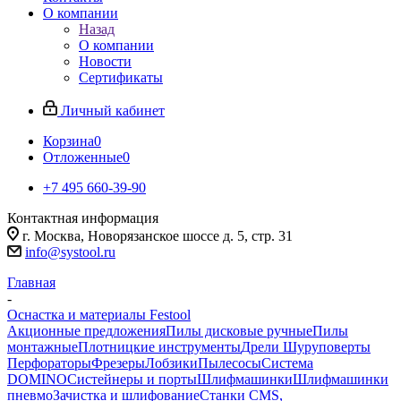
О компании
Назад
О компании
Новости
Сертификаты
Личный кабинет
Корзина
0
Отложенные
0
+7 495 660-39-90
Контактная информация
г. Москва, Новорязанское шоссе д. 5, стр. 31
info@systool.ru
Главная
-
Оснастка и материалы Festool
Акционные предложения
Пилы дисковые ручные
Пилы
монтажные
Плотницкие инструменты
Дрели Шуруповерты
Перфораторы
Фрезеры
Лобзики
Пылесосы
Система
DOMINO
Систейнеры и порты
Шлифмашинки
Шлифмашинки
пневмо
Зачистка и шлифование
Станки CMS,