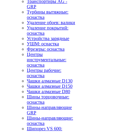
Транспортиры AG -
GRP
Турбины вытяжные:
оснастка
Удаление обоев: валики
Удаление покрытий:
оснастка
Устройства зарядные
УШМ: оснастка
Фрезеры: оснастка
Центры
инструментальные:
оснастка
Центры рабочие:
оснастка
Чашки алмазные D130
Чашки алмазные D150
Чашки алмазные D80
Шины торцовочные:
оснастка
Шины-направляющие
GRP
Шины-направляющие:
оснастка
Шипорез VS 600: