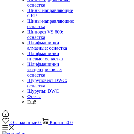
оснастка
Шины-направляющие
GRP
Шины-направляющие:
оснастка
Шипорез VS 600:
оснастка
Шлифмашинки
алмазные: оснастка
Шлифмашинки
пневмо: оснастка
Шлифмашинки
эксцентриковые:
оснастка
Шуруповерт DWC:
оснастка
Шурупы: DWC
Фрезы
Ещё
Отложенные
0
Корзина
0
0