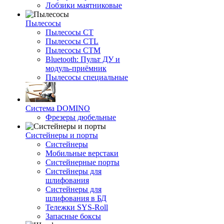
Лобзики маятниковые
Пылесосы
Пылесосы CT
Пылесосы CTL
Пылесосы CTM
Bluetooth: Пульт ДУ и
модуль-приёмник
Пылесосы специальные
Система DOMINO
Фрезеры дюбельные
Систейнеры и порты
Систейнеры
Мобильные верстаки
Систейнерные порты
Систейнеры для
шлифования
Систейнеры для
шлифования в БД
Тележки SYS-Roll
Запасные боксы