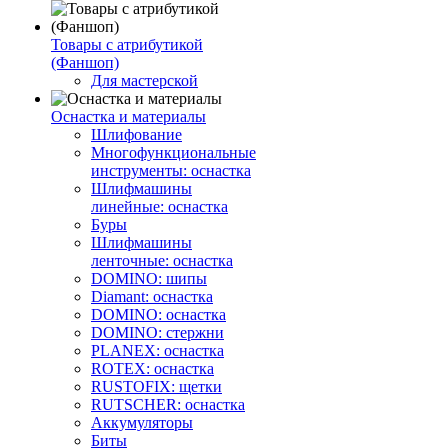
Товары с атрибутикой
(Фаншоп)
Для мастерской
Оснастка и материалы
Шлифование
Многофункциональные
инструменты: оснастка
Шлифмашины
линейные: оснастка
Буры
Шлифмашины
ленточные: оснастка
DOMINO: шипы
Diamant: оснастка
DOMINO: оснастка
DOMINO: стержни
PLANEX: оснастка
ROTEX: оснастка
RUSTOFIX: щетки
RUTSCHER: оснастка
Аккумуляторы
Биты