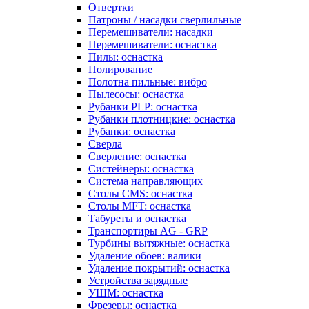
Отвертки
Патроны / насадки сверлильные
Перемешиватели: насадки
Перемешиватели: оснастка
Пилы: оснастка
Полирование
Полотна пильные: вибро
Пылесосы: оснастка
Рубанки PLP: оснастка
Рубанки плотницкие: оснастка
Рубанки: оснастка
Сверла
Сверление: оснастка
Систейнеры: оснастка
Система направляющих
Столы CMS: оснастка
Столы MFT: оснастка
Табуреты и оснастка
Транспортиры AG - GRP
Турбины вытяжные: оснастка
Удаление обоев: валики
Удаление покрытий: оснастка
Устройства зарядные
УШМ: оснастка
Фрезеры: оснастка