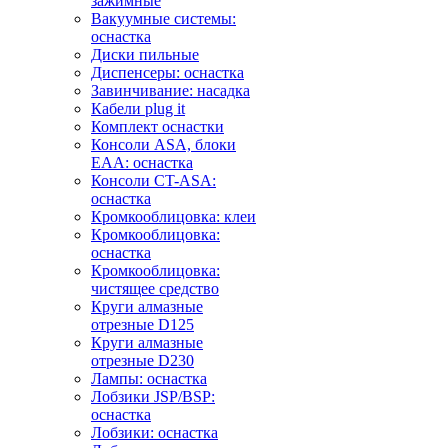
зажимные
Вакуумные системы:
оснастка
Диски пильные
Диспенсеры: оснастка
Завинчивание: насадка
Кабели plug it
Комплект оснастки
Консоли ASA, блоки
EAA: оснастка
Консоли CT-ASA:
оснастка
Кромкооблицовка: клеи
Кромкооблицовка:
оснастка
Кромкооблицовка:
чистящее средство
Круги алмазные
отрезные D125
Круги алмазные
отрезные D230
Лампы: оснастка
Лобзики JSP/BSP:
оснастка
Лобзики: оснастка