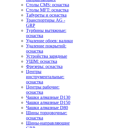
Столы CMS: оснастка
Столы MFT: оснастка
Табуреты и оснастка
Транспортиры AG -
GRP
Турбины вытяжные:
оснастка
Удаление обоев: валики
Удаление покрытий:
оснастка
Устройства зарядные
УШМ: оснастка
Фрезеры: оснастка
Центры
инструментальные:
оснастка
Центры рабочие:
оснастка
Чашки алмазные D130
Чашки алмазные D150
Чашки алмазные D80
Шины торцовочные:
оснастка
Шины-направляющие