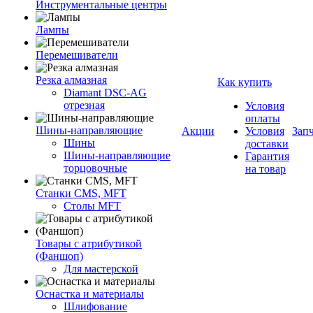
Инструментальные центры
Лампы
Перемешиватели
Резка алмазная
Как купить
Diamant DSC-AG
отрезная
Условия
оплаты
Шины-направляющие
Акции
Условия
Зап
Шины
доставки
Шины-направляющие
Гарантия
торцовочные
на товар
Станки CMS, MFT
Столы MFT
Товары с атрибутикой
(Фаншоп)
Для мастерской
Оснастка и материалы
Шлифование