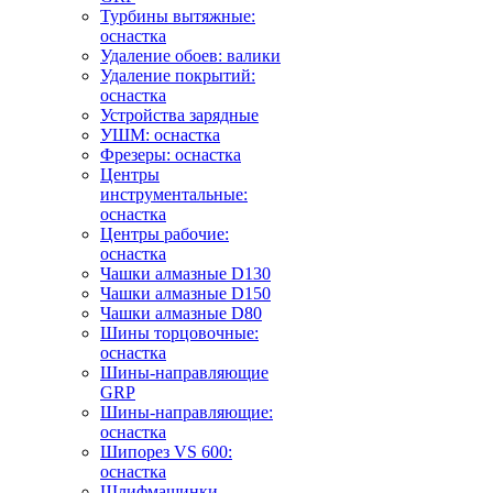
Турбины вытяжные:
оснастка
Удаление обоев: валики
Удаление покрытий:
оснастка
Устройства зарядные
УШМ: оснастка
Фрезеры: оснастка
Центры
инструментальные:
оснастка
Центры рабочие:
оснастка
Чашки алмазные D130
Чашки алмазные D150
Чашки алмазные D80
Шины торцовочные:
оснастка
Шины-направляющие
GRP
Шины-направляющие:
оснастка
Шипорез VS 600:
оснастка
Шлифмашинки