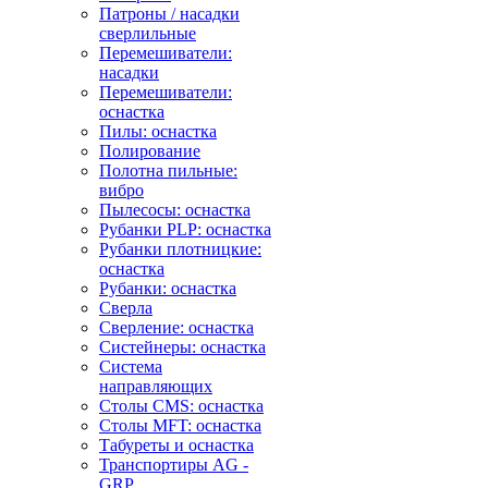
Патроны / насадки
сверлильные
Перемешиватели:
насадки
Перемешиватели:
оснастка
Пилы: оснастка
Полирование
Полотна пильные:
вибро
Пылесосы: оснастка
Рубанки PLP: оснастка
Рубанки плотницкие:
оснастка
Рубанки: оснастка
Сверла
Сверление: оснастка
Систейнеры: оснастка
Система
направляющих
Столы CMS: оснастка
Столы MFT: оснастка
Табуреты и оснастка
Транспортиры AG -
GRP