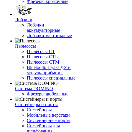
Фрезеры кромочные
Лобзики
Лобзики
аккумуляторные
Лобзики маятниковые
Пылесосы
Пылесосы CT
Пылесосы CTL
Пылесосы CTM
Bluetooth: Пульт ДУ и
модуль-приёмник
Пылесосы специальные
Система DOMINO
Фрезеры дюбельные
Систейнеры и порты
Систейнеры
Мобильные верстаки
Систейнерные порты
Систейнеры для
шлифования