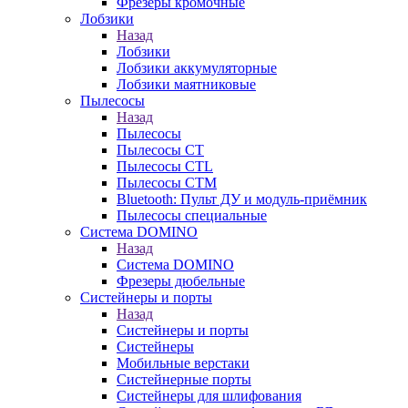
Фрезеры кромочные
Лобзики
Назад
Лобзики
Лобзики аккумуляторные
Лобзики маятниковые
Пылесосы
Назад
Пылесосы
Пылесосы CT
Пылесосы CTL
Пылесосы CTM
Bluetooth: Пульт ДУ и модуль-приёмник
Пылесосы специальные
Система DOMINO
Назад
Система DOMINO
Фрезеры дюбельные
Систейнеры и порты
Назад
Систейнеры и порты
Систейнеры
Мобильные верстаки
Систейнерные порты
Систейнеры для шлифования