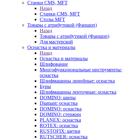
Станки CMS, MFT
Назад
Станки CMS, MFT
Столы MFT
Товары с атрибутикой (Фаншоп)
Назад
Товары с атрибутикой (Фаншоп)
Для мастерской
Оснастка и материалы
Назад
Оснастка и материалы
Шлифование
Многофункциональные инструменты:
оснастка
Шлифмашины линейные: оснастка
Буры
Шлифмашины ленточные: оснастка
DOMINO: шипы
Diamant: оснастка
DOMINO: оснастка
DOMINO: стержни
PLANEX: оснастка
ROTEX: оснастка
RUSTOFIX: щетки
RUTSCHER: оснастка