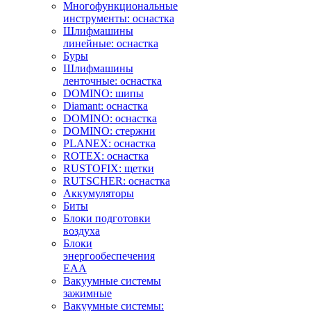
Многофункциональные
инструменты: оснастка
Шлифмашины
линейные: оснастка
Буры
Шлифмашины
ленточные: оснастка
DOMINO: шипы
Diamant: оснастка
DOMINO: оснастка
DOMINO: стержни
PLANEX: оснастка
ROTEX: оснастка
RUSTOFIX: щетки
RUTSCHER: оснастка
Аккумуляторы
Биты
Блоки подготовки
воздуха
Блоки
энергообеспечения
EAA
Вакуумные системы
зажимные
Вакуумные системы: