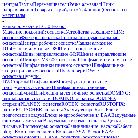
центры
Лампы
Перемешиватели
Резка алмазная
Шины-
направляющие
Товары с атрибутикой (Фаншоп)
Оснастка и
материалы
-
Чашки алмазные D130 Festool
Удаление покрытий: оснастка
Устройства зарядные
УШМ:
оснастка
Фрезеры: оснастка
Центры инструментальные:
оснастка
Центры рабочие: оснастка
Чашки алмазные
D150
Чашки алмазные D80
Шины торцовочные:
оснастка
Шины-направляющие GRP
Шины-направляющие:
оснастка
Шипорез VS 600: оснастка
Шлифмашинки алмазные:
оснастка
Шлифмашинки пневмо: оснастка
Шлифмашинки
эксцентриковые: оснастка
Шуруповерт DWC:
оснастка
Шурупы:
DWC
Фрезы
Шлифование
Многофункциональные
инструменты: оснастка
Шлифмашины линейные:
оснастка
Буры
Шлифмашины ленточные: оснастка
DOMINO:
шипы
Diamant: оснастка
DOMINO: оснастка
DOMINO:
стержни
PLANEX: оснастка
ROTEX: оснастка
RUSTOFIX:
щетки
RUTSCHER: оснастка
Аккумуляторы
Биты
Блоки
подготовки воздуха
Блоки энергообеспечения EAA
Вакуумные
системы зажимные
Вакуумные системы: оснастка
Диски
пильные
Диспенсеры: оснастка
Завинчивание: насадка
Кабели
plug it
Комплект оснастки
Консоли ASA, блоки EAA:
оснастка
Консоли CT-ASA: оснастка
Кромкооблицовка: