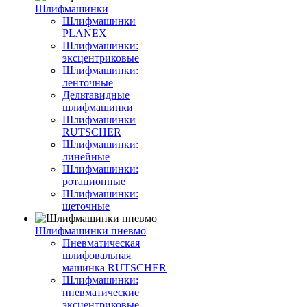
Шлифмашинки
Шлифмашинки
PLANEX
Шлифмашинки:
эксцентриковые
Шлифмашинки:
ленточные
Дельтавидные
шлифмашинки
Шлифмашинки
RUTSCHER
Шлифмашинки:
линейные
Шлифмашинки:
ротационные
Шлифмашинки:
щеточные
Шлифмашинки пневмо
Пневматическая
шлифовальная
машинка RUTSCHER
Шлифмашинки:
пневматические
эксцентриковые