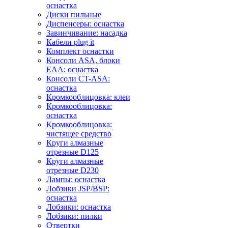
оснастка
Диски пильные
Диспенсеры: оснастка
Завинчивание: насадка
Кабели plug it
Комплект оснастки
Консоли ASA, блоки
EAA: оснастка
Консоли CT-ASA:
оснастка
Кромкооблицовка: клеи
Кромкооблицовка:
оснастка
Кромкооблицовка:
чистящее средство
Круги алмазные
отрезные D125
Круги алмазные
отрезные D230
Лампы: оснастка
Лобзики JSP/BSP:
оснастка
Лобзики: оснастка
Лобзики: пилки
Отвертки