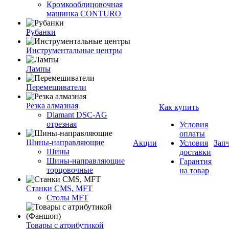
Кромкооблицовочная
машинка CONTURO
Рубанки
Инструментальные центры
Лампы
Перемешиватели
Резка алмазная
Как купить
Diamant DSC-AG
отрезная
Условия
оплаты
Шины-направляющие
Акции
Условия
Зап
Шины
доставки
Шины-направляющие
Гарантия
торцовочные
на товар
Станки CMS, MFT
Столы MFT
Товары с атрибутикой