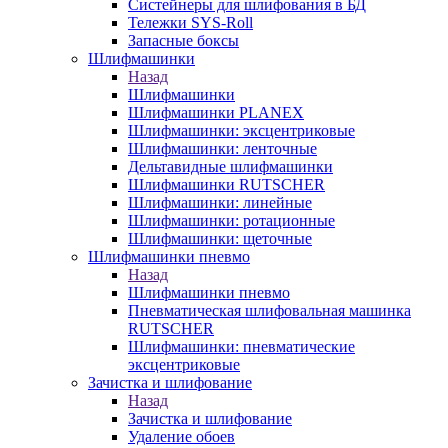
Систейнеры для шлифования в БД
Тележки SYS-Roll
Запасные боксы
Шлифмашинки
Назад
Шлифмашинки
Шлифмашинки PLANEX
Шлифмашинки: эксцентриковые
Шлифмашинки: ленточные
Дельтавидные шлифмашинки
Шлифмашинки RUTSCHER
Шлифмашинки: линейные
Шлифмашинки: ротационные
Шлифмашинки: щеточные
Шлифмашинки пневмо
Назад
Шлифмашинки пневмо
Пневматическая шлифовальная машинка
RUTSCHER
Шлифмашинки: пневматические
эксцентриковые
Зачистка и шлифование
Назад
Зачистка и шлифование
Удаление обоев