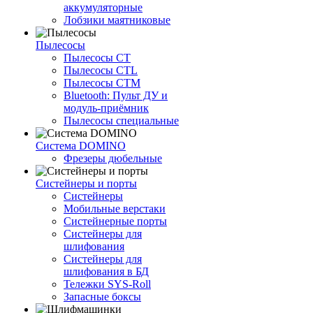
аккумуляторные
Лобзики маятниковые
Пылесосы
Пылесосы CT
Пылесосы CTL
Пылесосы CTM
Bluetooth: Пульт ДУ и
модуль-приёмник
Пылесосы специальные
Система DOMINO
Фрезеры дюбельные
Систейнеры и порты
Систейнеры
Мобильные верстаки
Систейнерные порты
Систейнеры для
шлифования
Систейнеры для
шлифования в БД
Тележки SYS-Roll
Запасные боксы