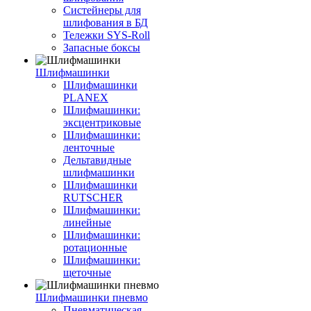
Систейнеры для
шлифования в БД
Тележки SYS-Roll
Запасные боксы
Шлифмашинки
Шлифмашинки
PLANEX
Шлифмашинки:
эксцентриковые
Шлифмашинки:
ленточные
Дельтавидные
шлифмашинки
Шлифмашинки
RUTSCHER
Шлифмашинки:
линейные
Шлифмашинки:
ротационные
Шлифмашинки:
щеточные
Шлифмашинки пневмо
Пневматическая