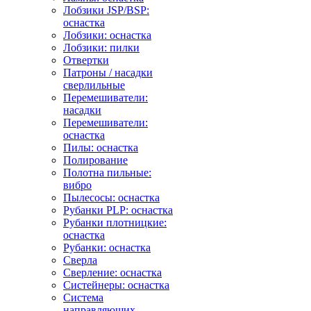
Лобзики JSP/BSP:
оснастка
Лобзики: оснастка
Лобзики: пилки
Отвертки
Патроны / насадки
сверлильные
Перемешиватели:
насадки
Перемешиватели:
оснастка
Пилы: оснастка
Полирование
Полотна пильные:
вибро
Пылесосы: оснастка
Рубанки PLP: оснастка
Рубанки плотницкие:
оснастка
Рубанки: оснастка
Сверла
Сверление: оснастка
Систейнеры: оснастка
Система
направляющих