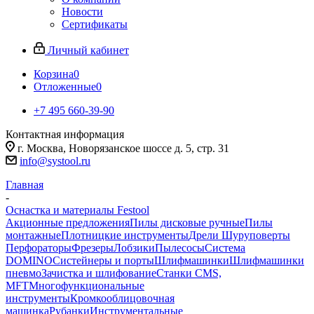
Новости
Сертификаты
Личный кабинет
Корзина
0
Отложенные
0
+7 495 660-39-90
Контактная информация
г. Москва, Новорязанское шоссе д. 5, стр. 31
info@systool.ru
Главная
-
Оснастка и материалы Festool
Акционные предложения
Пилы дисковые ручные
Пилы
монтажные
Плотницкие инструменты
Дрели Шуруповерты
Перфораторы
Фрезеры
Лобзики
Пылесосы
Система
DOMINO
Систейнеры и порты
Шлифмашинки
Шлифмашинки
пневмо
Зачистка и шлифование
Станки CMS,
MFT
Многофункциональные
инструменты
Кромкооблицовочная
машинка
Рубанки
Инструментальные