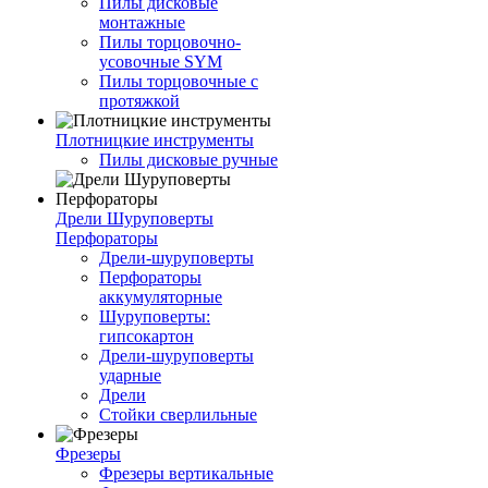
Пилы дисковые
монтажные
Пилы торцовочно-
усовочные SYM
Пилы торцовочные с
протяжкой
Плотницкие инструменты
Пилы дисковые ручные
Дрели Шуруповерты
Перфораторы
Дрели-шуруповерты
Перфораторы
аккумуляторные
Шуруповерты:
гипсокартон
Дрели-шуруповерты
ударные
Дрели
Стойки сверлильные
Фрезеры
Фрезеры вертикальные