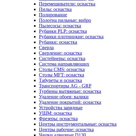
Перемешиватели: оснастка
Пилы: оснастка
Полирование
Полотна пильные: вибро
Пылесосы: оснастка
Рубанки PLP: оснастка
Рубанки плотницкие: оснастка
Рубанки: оснастка
Сверла
Сверление: оснастка
Систейнеры: оснастка
Система направляющих
Столы CMS: оснастка
Столы MFT: оснастка
Табуреты и оснастка
Транспортиры AG - GRP
Турбины вытяжные: оснастка
Удаление обоев: валики
Удаление покрытий: оснастка
Устройства зарядные
УШМ: оснастка
Фрезеры: оснастка
Центры инструментальные: оснастка
Центры рабочие: оснастка
Чашки алмазные D130