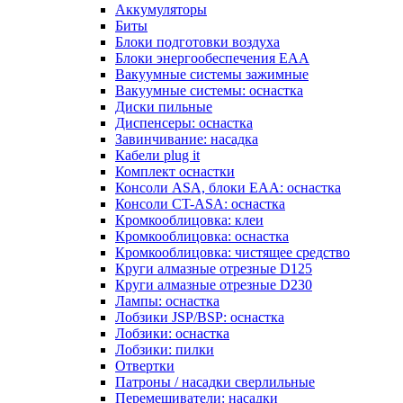
Аккумуляторы
Биты
Блоки подготовки воздуха
Блоки энергообеспечения EAA
Вакуумные системы зажимные
Вакуумные системы: оснастка
Диски пильные
Диспенсеры: оснастка
Завинчивание: насадка
Кабели plug it
Комплект оснастки
Консоли ASA, блоки EAA: оснастка
Консоли CT-ASA: оснастка
Кромкооблицовка: клеи
Кромкооблицовка: оснастка
Кромкооблицовка: чистящее средство
Круги алмазные отрезные D125
Круги алмазные отрезные D230
Лампы: оснастка
Лобзики JSP/BSP: оснастка
Лобзики: оснастка
Лобзики: пилки
Отвертки
Патроны / насадки сверлильные
Перемешиватели: насадки