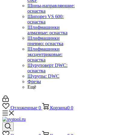
GRP
Шины-направляющие:
оснастка
Шипорез VS 600:
оснастка
Шлифмашинки
алмазные: оснастка
Шлифмашинки
пневмо: оснастка
Шлифмашинки
эксцентриковые:
оснастка
Шуруповерт DWC:
оснастка
Шурупы: DWC
Фрезы
Ещё
Отложенные
0
Корзина
0
0