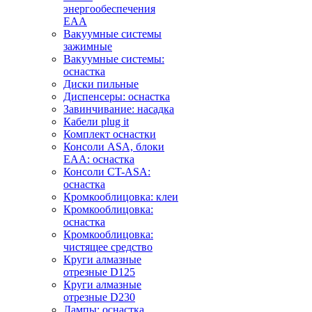
энергообеспечения
EAA
Вакуумные системы
зажимные
Вакуумные системы:
оснастка
Диски пильные
Диспенсеры: оснастка
Завинчивание: насадка
Кабели plug it
Комплект оснастки
Консоли ASA, блоки
EAA: оснастка
Консоли CT-ASA:
оснастка
Кромкооблицовка: клеи
Кромкооблицовка:
оснастка
Кромкооблицовка:
чистящее средство
Круги алмазные
отрезные D125
Круги алмазные
отрезные D230
Лампы: оснастка