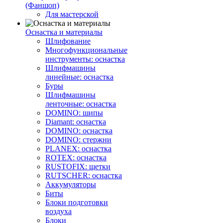
(Фаншоп)
Для мастерской
Оснастка и материалы
Шлифование
Многофункциональные
инструменты: оснастка
Шлифмашины
линейные: оснастка
Буры
Шлифмашины
ленточные: оснастка
DOMINO: шипы
Diamant: оснастка
DOMINO: оснастка
DOMINO: стержни
PLANEX: оснастка
ROTEX: оснастка
RUSTOFIX: щетки
RUTSCHER: оснастка
Аккумуляторы
Биты
Блоки подготовки
воздуха
Блоки