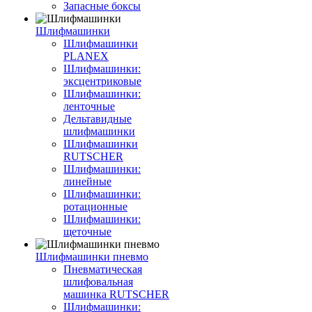
Запасные боксы
Шлифмашинки
Шлифмашинки
PLANEX
Шлифмашинки:
эксцентриковые
Шлифмашинки:
ленточные
Дельтавидные
шлифмашинки
Шлифмашинки
RUTSCHER
Шлифмашинки:
линейные
Шлифмашинки:
ротационные
Шлифмашинки:
щеточные
Шлифмашинки пневмо
Пневматическая
шлифовальная
машинка RUTSCHER
Шлифмашинки: