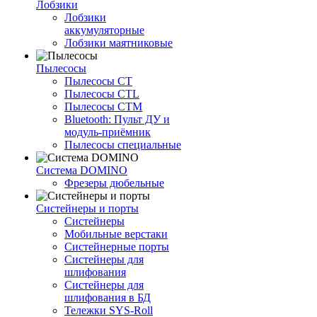
Лобзики
Лобзики
аккумуляторные
Лобзики маятниковые
Пылесосы
Пылесосы CT
Пылесосы CTL
Пылесосы CTM
Bluetooth: Пульт ДУ и
модуль-приёмник
Пылесосы специальные
Система DOMINO
Фрезеры дюбельные
Систейнеры и порты
Систейнеры
Мобильные верстаки
Систейнерные порты
Систейнеры для
шлифования
Систейнеры для
шлифования в БД
Тележки SYS-Roll