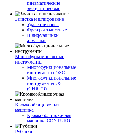
пневматические
эксцентриковые
Зачистка и шлифование
Удаление обоев
Фрезеры зачистные
Шлифмашинки
алмазные
Многофункциональные
инструменты
Многофункциональные
инструменты OSC
Многофункциональные
инструменты OS
(СНЯТО)
Кромкооблицовочная
машинка
Кромкооблицовочная
машинка CONTURO
Рубанки