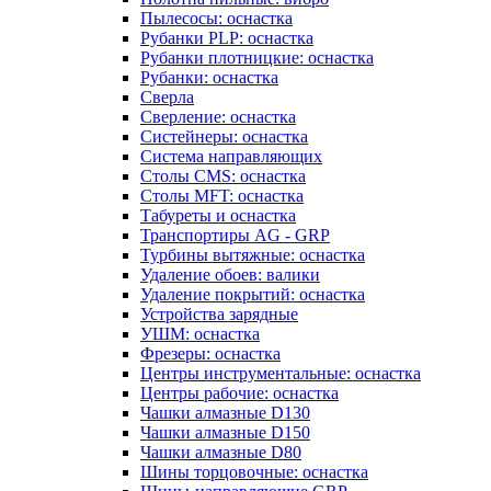
Пылесосы: оснастка
Рубанки PLP: оснастка
Рубанки плотницкие: оснастка
Рубанки: оснастка
Сверла
Сверление: оснастка
Систейнеры: оснастка
Система направляющих
Столы CMS: оснастка
Столы MFT: оснастка
Табуреты и оснастка
Транспортиры AG - GRP
Турбины вытяжные: оснастка
Удаление обоев: валики
Удаление покрытий: оснастка
Устройства зарядные
УШМ: оснастка
Фрезеры: оснастка
Центры инструментальные: оснастка
Центры рабочие: оснастка
Чашки алмазные D130
Чашки алмазные D150
Чашки алмазные D80
Шины торцовочные: оснастка