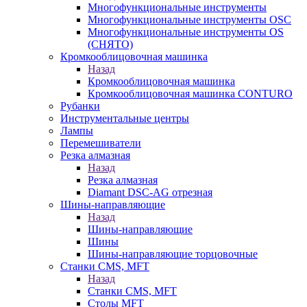
Многофункциональные инструменты
Многофункциональные инструменты OSC
Многофункциональные инструменты OS
(СНЯТО)
Кромкооблицовочная машинка
Назад
Кромкооблицовочная машинка
Кромкооблицовочная машинка CONTURO
Рубанки
Инструментальные центры
Лампы
Перемешиватели
Резка алмазная
Назад
Резка алмазная
Diamant DSC-AG отрезная
Шины-направляющие
Назад
Шины-направляющие
Шины
Шины-направляющие торцовочные
Станки CMS, MFT
Назад
Станки CMS, MFT
Столы MFT