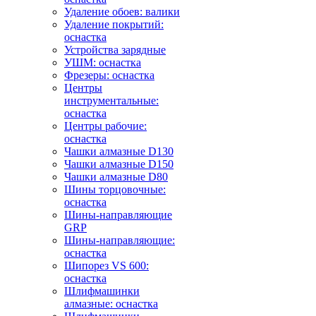
Удаление обоев: валики
Удаление покрытий:
оснастка
Устройства зарядные
УШМ: оснастка
Фрезеры: оснастка
Центры
инструментальные:
оснастка
Центры рабочие:
оснастка
Чашки алмазные D130
Чашки алмазные D150
Чашки алмазные D80
Шины торцовочные:
оснастка
Шины-направляющие
GRP
Шины-направляющие:
оснастка
Шипорез VS 600:
оснастка
Шлифмашинки
алмазные: оснастка