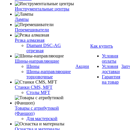
Инструментальные центры
Лампы
Перемешиватели
Резка алмазная
Diamant DSC-AG
Как купить
отрезная
Условия
Шины-направляющие
оплаты
Шины
Акции
Условия
Зап
Шины-направляющие
доставки
торцовочные
Гарантия
на товар
Станки CMS, MFT
Столы MFT
Товары с атрибутикой
(Фаншоп)
Для мастерской
Оснастка и материалы