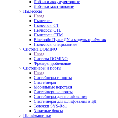
Лобзики аккумуляторные
Лобзики маятниковые
Пылесосы
Назад
Пылесосы
Пылесосы CT
Пылесосы CTL
Пылесосы CTM
Bluetooth: Пульт ДУ и модуль-приёмник
Пылесосы специальные
Система DOMINO
Назад
Система DOMINO
Фрезеры дюбельные
Систейнеры и порты
Назад
Систейнеры и порты
Систейнеры
Мобильные верстаки
Систейнерные порты
Систейнеры для шлифования
Систейнеры для шлифования в БД
Тележки SYS-Roll
Запасные боксы
Шлифмашинки