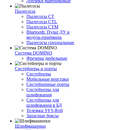
Лобзики маятниковые
Пылесосы
Пылесосы CT
Пылесосы CTL
Пылесосы CTM
Bluetooth: Пульт ДУ и
модуль-приёмник
Пылесосы специальные
Система DOMINO
Фрезеры дюбельные
Систейнеры и порты
Систейнеры
Мобильные верстаки
Систейнерные порты
Систейнеры для
шлифования
Систейнеры для
шлифования в БД
Тележки SYS-Roll
Запасные боксы
Шлифмашинки