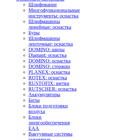
Шлифование
Многофункциональные
инструменты: оснастка
Шлифмашины
линейные: оснастка
Буры
Шлифмашины
ленточные: оснастка
DOMINO: шипы
Diamant: оснастка
DOMINO: оснастка
DOMINO: стержни
PLANEX: оснастка
ROTEX: оснастка
RUSTOFIX: щетки
RUTSCHER: оснастка
Аккумуляторы
Биты
Блоки подготовки
воздуха
Блоки
энергообеспечения
EAA
Вакуумные системы
зажимные