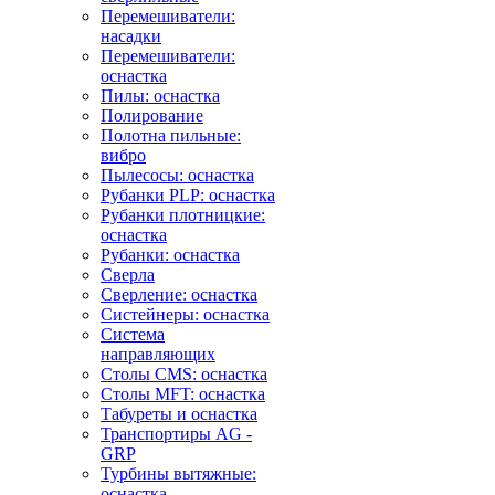
Перемешиватели:
насадки
Перемешиватели:
оснастка
Пилы: оснастка
Полирование
Полотна пильные:
вибро
Пылесосы: оснастка
Рубанки PLP: оснастка
Рубанки плотницкие:
оснастка
Рубанки: оснастка
Сверла
Сверление: оснастка
Систейнеры: оснастка
Система
направляющих
Столы CMS: оснастка
Столы MFT: оснастка
Табуреты и оснастка
Транспортиры AG -
GRP
Турбины вытяжные:
оснастка