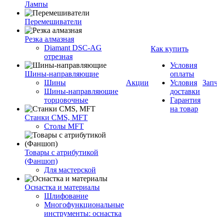
Лампы
Перемешиватели
Резка алмазная
Diamant DSC-AG
Как купить
отрезная
Условия
Шины-направляющие
оплаты
Шины
Акции
Условия
Зап
Шины-направляющие
доставки
торцовочные
Гарантия
на товар
Станки CMS, MFT
Столы MFT
Товары с атрибутикой
(Фаншоп)
Для мастерской
Оснастка и материалы
Шлифование
Многофункциональные
инструменты: оснастка