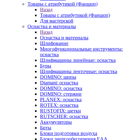
Товары с атрибутикой (Фаншоп)
Назад
Товары с атрибутикой (Фаншоп)
Для мастерской
Оснастка и материалы
Назад
Оснастка и материалы
Шлифование
Многофункциональные инструменты:
оснастка
Шлифмашины линейные: оснастка
Буры
Шлифмашины ленточные: оснастка
DOMINO: шипы
Diamant: оснастка
DOMINO: оснастка
DOMINO: стержни
PLANEX: оснастка
ROTEX: оснастка
RUSTOFIX: щетки
RUTSCHER: оснастка
Аккумуляторы
Биты
Блоки подготовки воздуха
Блоки энергообеспечения EAA