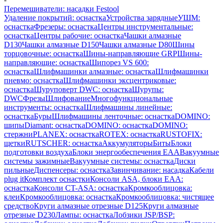
Перемешиватели: насадки Festool
Удаление покрытий: оснастка
Устройства зарядные
УШМ:
оснастка
Фрезеры: оснастка
Центры инструментальные:
оснастка
Центры рабочие: оснастка
Чашки алмазные
D130
Чашки алмазные D150
Чашки алмазные D80
Шины
торцовочные: оснастка
Шины-направляющие GRP
Шины-
направляющие: оснастка
Шипорез VS 600:
оснастка
Шлифмашинки алмазные: оснастка
Шлифмашинки
пневмо: оснастка
Шлифмашинки эксцентриковые:
оснастка
Шуруповерт DWC: оснастка
Шурупы:
DWC
Фрезы
Шлифование
Многофункциональные
инструменты: оснастка
Шлифмашины линейные:
оснастка
Буры
Шлифмашины ленточные: оснастка
DOMINO:
шипы
Diamant: оснастка
DOMINO: оснастка
DOMINO:
стержни
PLANEX: оснастка
ROTEX: оснастка
RUSTOFIX:
щетки
RUTSCHER: оснастка
Аккумуляторы
Биты
Блоки
подготовки воздуха
Блоки энергообеспечения EAA
Вакуумные
системы зажимные
Вакуумные системы: оснастка
Диски
пильные
Диспенсеры: оснастка
Завинчивание: насадка
Кабели
plug it
Комплект оснастки
Консоли ASA, блоки EAA:
оснастка
Консоли CT-ASA: оснастка
Кромкооблицовка:
клеи
Кромкооблицовка: оснастка
Кромкооблицовка: чистящее
средство
Круги алмазные отрезные D125
Круги алмазные
отрезные D230
Лампы: оснастка
Лобзики JSP/BSP: