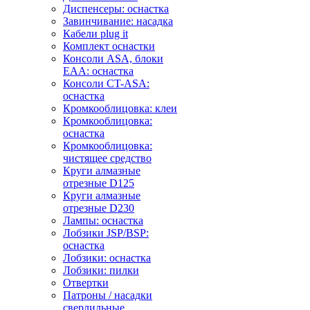
Диспенсеры: оснастка
Завинчивание: насадка
Кабели plug it
Комплект оснастки
Консоли ASA, блоки
EAA: оснастка
Консоли CT-ASA:
оснастка
Кромкооблицовка: клеи
Кромкооблицовка:
оснастка
Кромкооблицовка:
чистящее средство
Круги алмазные
отрезные D125
Круги алмазные
отрезные D230
Лампы: оснастка
Лобзики JSP/BSP:
оснастка
Лобзики: оснастка
Лобзики: пилки
Отвертки
Патроны / насадки
сверлильные