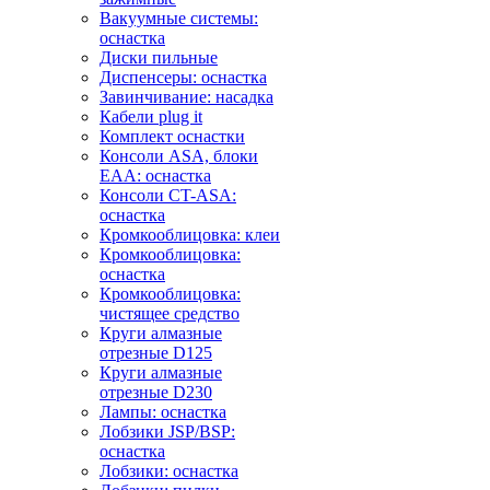
Вакуумные системы:
оснастка
Диски пильные
Диспенсеры: оснастка
Завинчивание: насадка
Кабели plug it
Комплект оснастки
Консоли ASA, блоки
EAA: оснастка
Консоли CT-ASA:
оснастка
Кромкооблицовка: клеи
Кромкооблицовка:
оснастка
Кромкооблицовка:
чистящее средство
Круги алмазные
отрезные D125
Круги алмазные
отрезные D230
Лампы: оснастка
Лобзики JSP/BSP:
оснастка
Лобзики: оснастка