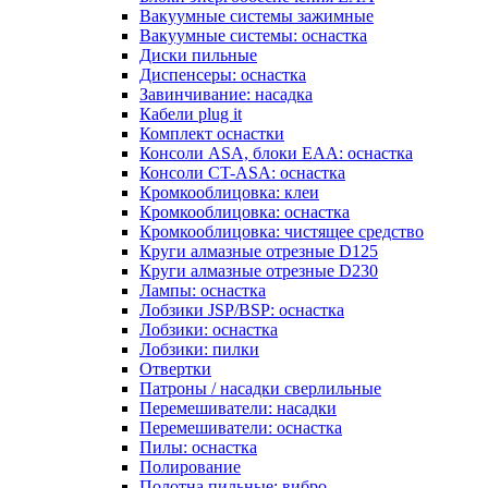
Вакуумные системы зажимные
Вакуумные системы: оснастка
Диски пильные
Диспенсеры: оснастка
Завинчивание: насадка
Кабели plug it
Комплект оснастки
Консоли ASA, блоки EAA: оснастка
Консоли CT-ASA: оснастка
Кромкооблицовка: клеи
Кромкооблицовка: оснастка
Кромкооблицовка: чистящее средство
Круги алмазные отрезные D125
Круги алмазные отрезные D230
Лампы: оснастка
Лобзики JSP/BSP: оснастка
Лобзики: оснастка
Лобзики: пилки
Отвертки
Патроны / насадки сверлильные
Перемешиватели: насадки
Перемешиватели: оснастка
Пилы: оснастка
Полирование
Полотна пильные: вибро