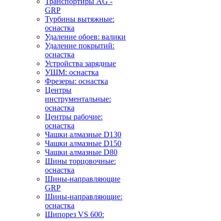
Транспортиры AG -
GRP
Турбины вытяжные:
оснастка
Удаление обоев: валики
Удаление покрытий:
оснастка
Устройства зарядные
УШМ: оснастка
Фрезеры: оснастка
Центры
инструментальные:
оснастка
Центры рабочие:
оснастка
Чашки алмазные D130
Чашки алмазные D150
Чашки алмазные D80
Шины торцовочные:
оснастка
Шины-направляющие
GRP
Шины-направляющие:
оснастка
Шипорез VS 600: