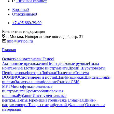
Личный кабинет
Корзина
0
Отложенные
0
+7 495 660-39-90
Контактная информация
г. Москва, Новорязанское шоссе д. 5, стр. 31
info@systool.ru
Главная
-
Оснастка и материалы Festool
Акционные предложения
Пилы дисковые ручные
Пилы
монтажные
Плотницкие инструменты
Дрели Шуруповерты
Перфораторы
Фрезеры
Лобзики
Пылесосы
Система
DOMINO
Систейнеры и порты
Шлифмашинки
Шлифмашинки
пневмо
Зачистка и шлифование
Станки CMS,
MFT
Многофункциональные
инструменты
Кромкооблицовочная
машинка
Рубанки
Инструментальные
центры
Лампы
Перемешиватели
Резка алмазная
Шины-
направляющие
Товары с атрибутикой (Фаншоп)
Оснастка и
материалы
-