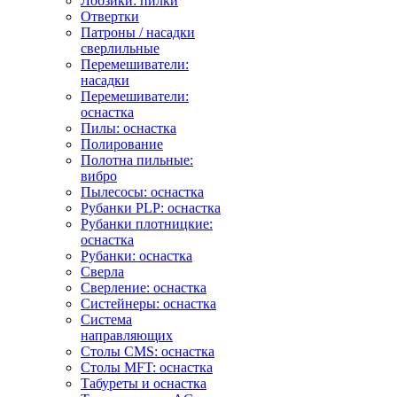
Лобзики: пилки
Отвертки
Патроны / насадки
сверлильные
Перемешиватели:
насадки
Перемешиватели:
оснастка
Пилы: оснастка
Полирование
Полотна пильные:
вибро
Пылесосы: оснастка
Рубанки PLP: оснастка
Рубанки плотницкие:
оснастка
Рубанки: оснастка
Сверла
Сверление: оснастка
Систейнеры: оснастка
Система
направляющих
Столы CMS: оснастка
Столы MFT: оснастка
Табуреты и оснастка