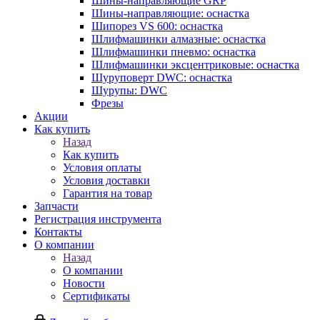
Шины-направляющие GRP
Шины-направляющие: оснастка
Шипорез VS 600: оснастка
Шлифмашинки алмазные: оснастка
Шлифмашинки пневмо: оснастка
Шлифмашинки эксцентриковые: оснастка
Шуруповерт DWC: оснастка
Шурупы: DWC
Фрезы
Акции
Как купить
Назад
Как купить
Условия оплаты
Условия доставки
Гарантия на товар
Запчасти
Регистрация инструмента
Контакты
О компании
Назад
О компании
Новости
Сертификаты