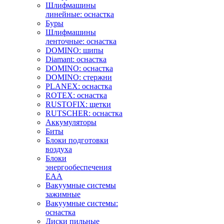
Шлифмашины
линейные: оснастка
Буры
Шлифмашины
ленточные: оснастка
DOMINO: шипы
Diamant: оснастка
DOMINO: оснастка
DOMINO: стержни
PLANEX: оснастка
ROTEX: оснастка
RUSTOFIX: щетки
RUTSCHER: оснастка
Аккумуляторы
Биты
Блоки подготовки
воздуха
Блоки
энергообеспечения
EAA
Вакуумные системы
зажимные
Вакуумные системы:
оснастка
Диски пильные