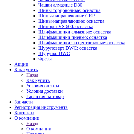
Чашки алмазные D80
Шины торцовочные: оснастка
Шины-направляющие GRP
Шины-направляющие: оснастка
Шипорез VS 600: оснастка
Шлифмашинки алмазные: оснастка
Шлифмашинки пневмо: оснастка
Шлифмашинки эксцентриковые: оснастка
Шуруповерт DWC: оснастка
Шурупы: DWC
Фрезы
Акции
Как купить
Назад
Как купить
Условия оплаты
Условия доставки
Гарантия на товар
Запчасти
Регистрация инструмента
Контакты
О компании
Назад
О компании