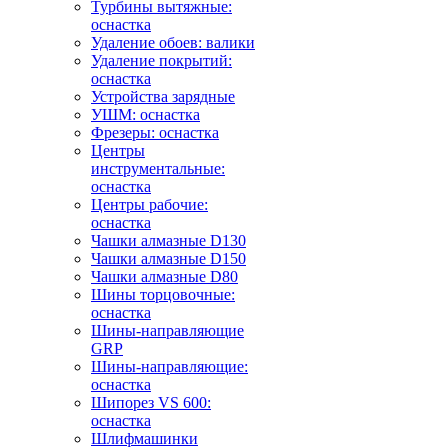
Турбины вытяжные:
оснастка
Удаление обоев: валики
Удаление покрытий:
оснастка
Устройства зарядные
УШМ: оснастка
Фрезеры: оснастка
Центры
инструментальные:
оснастка
Центры рабочие:
оснастка
Чашки алмазные D130
Чашки алмазные D150
Чашки алмазные D80
Шины торцовочные:
оснастка
Шины-направляющие
GRP
Шины-направляющие:
оснастка
Шипорез VS 600:
оснастка
Шлифмашинки