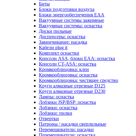
Биты
Блоки подготовки воздуха
Блоки энергообеспечения EAA
Вакуумные системы зажимные
Вакуумные системы: оснастка
Диски пильные
Диспенсеры: оснастка
Завинчивание: насадка
Кабели plug it
Комплект оснастки
Консоли ASA, блоки EAA: оснастка
Консоли CT-ASA: оснастка
Кромкооблицовка: клеи
Кромкооблицовка: оснастка
Кромкооблицовка: чистящее средство
Круги алмазные отрезные D125
Круги алмазные отрезные D230
Лампы: оснастка
Лобзики JSP/BSP: оснастка
Лобзики: оснастка
Лобзики: пилки
Отвертки
Патроны / насадки сверлильные
Перемешиватели: насадки
Перемешиватели: оснастка