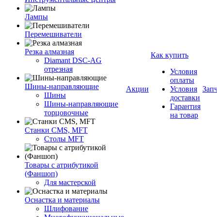
Лампы
Перемешиватели
Резка алмазная
Как купить
Diamant DSC-AG
отрезная
Условия
оплаты
Шины-направляющие
Акции
Условия
Зап
Шины
доставки
Шины-направляющие
Гарантия
торцовочные
на товар
Станки CMS, MFT
Столы MFT
Товары с атрибутикой
(Фаншоп)
Для мастерской
Оснастка и материалы
Шлифование