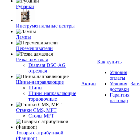
Рубанки
Инструментальные центры
Лампы
Перемешиватели
Резка алмазная
Как купить
Diamant DSC-AG
отрезная
Условия
оплаты
Шины-направляющие
Акции
Условия
Зап
Шины
доставки
Шины-направляющие
Гарантия
торцовочные
на товар
Станки CMS, MFT
Столы MFT
Товары с атрибутикой
(Фаншоп)