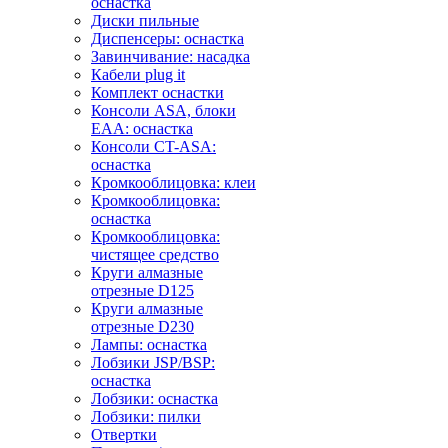
оснастка
Диски пильные
Диспенсеры: оснастка
Завинчивание: насадка
Кабели plug it
Комплект оснастки
Консоли ASA, блоки
EAA: оснастка
Консоли CT-ASA:
оснастка
Кромкооблицовка: клеи
Кромкооблицовка:
оснастка
Кромкооблицовка:
чистящее средство
Круги алмазные
отрезные D125
Круги алмазные
отрезные D230
Лампы: оснастка
Лобзики JSP/BSP:
оснастка
Лобзики: оснастка
Лобзики: пилки
Отвертки