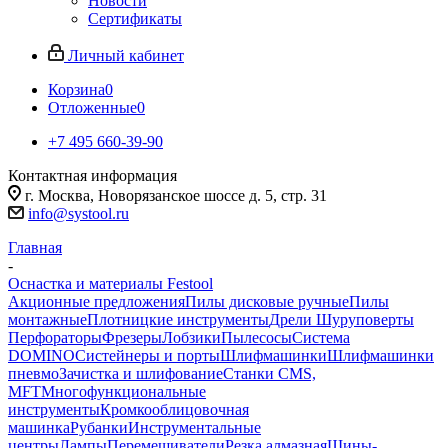
Новости
Сертификаты
Личный кабинет
Корзина
0
Отложенные
0
+7 495 660-39-90
Контактная информация
г. Москва, Новорязанское шоссе д. 5, стр. 31
info@systool.ru
Главная
-
Оснастка и материалы Festool
Акционные предложения
Пилы дисковые ручные
Пилы
монтажные
Плотницкие инструменты
Дрели Шуруповерты
Перфораторы
Фрезеры
Лобзики
Пылесосы
Система
DOMINO
Систейнеры и порты
Шлифмашинки
Шлифмашинки
пневмо
Зачистка и шлифование
Станки CMS,
MFT
Многофункциональные
инструменты
Кромкооблицовочная
машинка
Рубанки
Инструментальные
центры
Лампы
Перемешиватели
Резка алмазная
Шины-