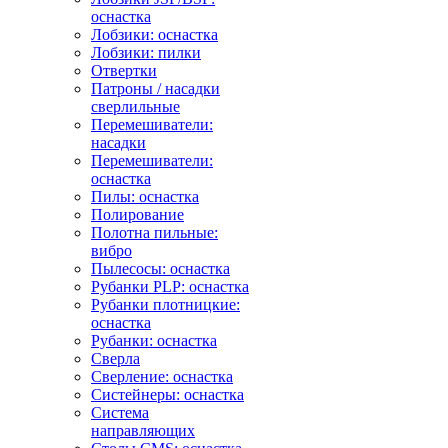
оснастка
Лобзики: оснастка
Лобзики: пилки
Отвертки
Патроны / насадки
сверлильные
Перемешиватели:
насадки
Перемешиватели:
оснастка
Пилы: оснастка
Полирование
Полотна пильные:
вибро
Пылесосы: оснастка
Рубанки PLP: оснастка
Рубанки плотницкие:
оснастка
Рубанки: оснастка
Сверла
Сверление: оснастка
Систейнеры: оснастка
Система
направляющих