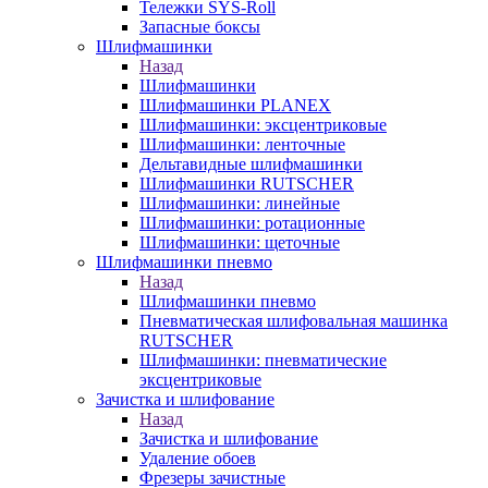
Тележки SYS-Roll
Запасные боксы
Шлифмашинки
Назад
Шлифмашинки
Шлифмашинки PLANEX
Шлифмашинки: эксцентриковые
Шлифмашинки: ленточные
Дельтавидные шлифмашинки
Шлифмашинки RUTSCHER
Шлифмашинки: линейные
Шлифмашинки: ротационные
Шлифмашинки: щеточные
Шлифмашинки пневмо
Назад
Шлифмашинки пневмо
Пневматическая шлифовальная машинка
RUTSCHER
Шлифмашинки: пневматические
эксцентриковые
Зачистка и шлифование
Назад
Зачистка и шлифование
Удаление обоев
Фрезеры зачистные