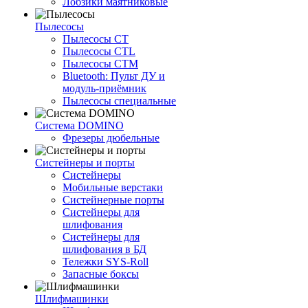
Лобзики маятниковые
Пылесосы
Пылесосы CT
Пылесосы CTL
Пылесосы CTM
Bluetooth: Пульт ДУ и
модуль-приёмник
Пылесосы специальные
Система DOMINO
Фрезеры дюбельные
Систейнеры и порты
Систейнеры
Мобильные верстаки
Систейнерные порты
Систейнеры для
шлифования
Систейнеры для
шлифования в БД
Тележки SYS-Roll
Запасные боксы
Шлифмашинки