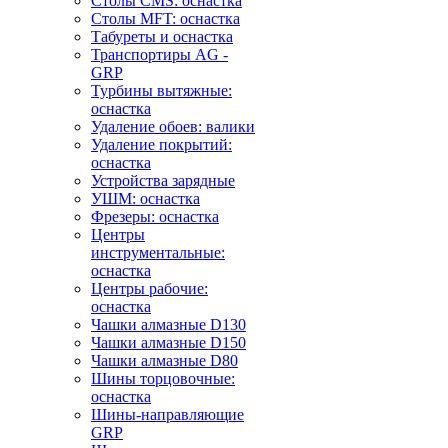
Столы CMS: оснастка
Столы MFT: оснастка
Табуреты и оснастка
Транспортиры AG -
GRP
Турбины вытяжные:
оснастка
Удаление обоев: валики
Удаление покрытий:
оснастка
Устройства зарядные
УШМ: оснастка
Фрезеры: оснастка
Центры
инструментальные:
оснастка
Центры рабочие:
оснастка
Чашки алмазные D130
Чашки алмазные D150
Чашки алмазные D80
Шины торцовочные:
оснастка
Шины-направляющие
GRP