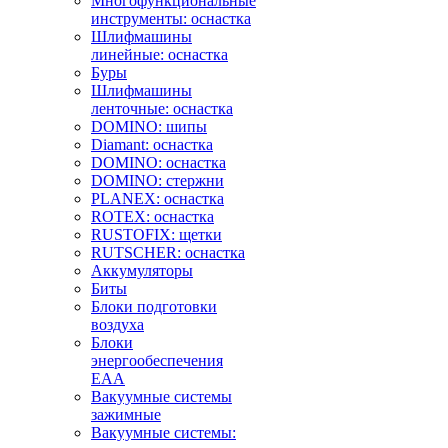
Многофункциональные
инструменты: оснастка
Шлифмашины
линейные: оснастка
Буры
Шлифмашины
ленточные: оснастка
DOMINO: шипы
Diamant: оснастка
DOMINO: оснастка
DOMINO: стержни
PLANEX: оснастка
ROTEX: оснастка
RUSTOFIX: щетки
RUTSCHER: оснастка
Аккумуляторы
Биты
Блоки подготовки
воздуха
Блоки
энергообеспечения
EAA
Вакуумные системы
зажимные
Вакуумные системы: