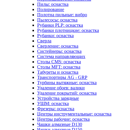
Пилы: оснастка
Полирование
Полотна пильные: вибро
Пылесосы: оснастка
Рубанки PLP: оснастка
Рубанки плотницкие: оснастка
Рубанки: оснастка
Сверла
Сверление: оснастка
Систейнеры: оснастка
Система направляющих
Столы CMS: оснастка
Столы MFT: оснастка
Табуреты и оснастка
Транспортиры AG - GRP
Турбины вытяжные: оснастка
Удаление обоев: валики
Удаление покрытий: оснастка
Устройства зарядные
УШМ: оснастка
Фрезеры: оснастка
Центры инструментальные: оснастка
Центры рабочие: оснастка
Чашки алмазные D130
Чашки алмазные D150