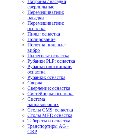
Патроны / насадки
сверлильные
Перемешиватели:
насадки
Перемешиватели:
оснастка
Пилы: оснастка
Полирование
Полотна пильные:
вибро
Пылесосы: оснастка
Рубанки PLP: оснастка
Рубанки плотницкие:
оснастка
Рубанки: оснастка
Сверла
Сверление: оснастка
Систейнеры: оснастка
Система
направляющих
Столы CMS: оснастка
Столы MFT: оснастка
Табуреты и оснастка
Транспортиры AG -
GRP