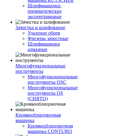
машинка RUTSCHER
Шлифмашинки:
пневматические
эксцентриковые
Зачистка и шлифование
Удаление обоев
Фрезеры зачистные
Шлифмашинки
алмазные
Многофункциональные
инструменты
Многофункциональные
инструменты OSC
Многофункциональные
инструменты OS
(СНЯТО)
Кромкооблицовочная
машинка
Кромкооблицовочная
машинка CONTURO