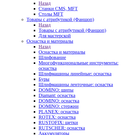
Назад
Станки CMS, MFT
Столы MFT
Товары с атрибутикой (Фаншоп)
Назад
Товары с атрибутикой (Фаншоп)
Для мастерской
Оснастка и материалы
Назад
Оснастка и материалы
Шлифование
Многофункциональные инструменты:
оснастка
Шлифмашины линейные: оснастка
Буры
Шлифмашины ленточные: оснастка
DOMINO: шипы
Diamant: оснастка
DOMINO: оснастка
DOMINO: стержни
PLANEX: оснастка
ROTEX: оснастка
RUSTOFIX: щетки
RUTSCHER: оснастка
Аккумуляторы