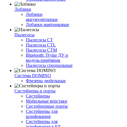
Лобзики
Лобзики
аккумуляторные
Лобзики маятниковые
Пылесосы
Пылесосы CT
Пылесосы CTL
Пылесосы CTM
Bluetooth: Пульт ДУ и
модуль-приёмник
Пылесосы специальные
Система DOMINO
Фрезеры дюбельные
Систейнеры и порты
Систейнеры
Мобильные верстаки
Систейнерные порты
Систейнеры для
шлифования
Систейнеры для
шлифования в БД