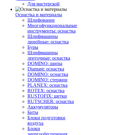
Для мастерской
Оснастка и материалы
Шлифование
Многофункциональные
инструменты: оснастка
Шлифмашины
линейные: оснастка
Буры
Шлифмашины
ленточные: оснастка
DOMINO: шипы
Diamant: оснастка
DOMINO: оснастка
DOMINO: стержни
PLANEX: оснастка
ROTEX: оснастка
RUSTOFIX: щетки
RUTSCHER: оснастка
Аккумуляторы
Биты
Блоки подготовки
воздуха
Блоки
энергообеспечения