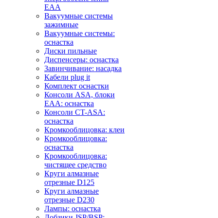
EAA
Вакуумные системы
зажимные
Вакуумные системы:
оснастка
Диски пильные
Диспенсеры: оснастка
Завинчивание: насадка
Кабели plug it
Комплект оснастки
Консоли ASA, блоки
EAA: оснастка
Консоли CT-ASA:
оснастка
Кромкооблицовка: клеи
Кромкооблицовка:
оснастка
Кромкооблицовка:
чистящее средство
Круги алмазные
отрезные D125
Круги алмазные
отрезные D230
Лампы: оснастка
Лобзики JSP/BSP: