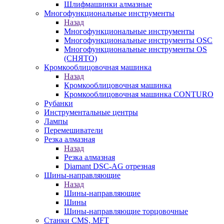
Шлифмашинки алмазные
Многофункциональные инструменты
Назад
Многофункциональные инструменты
Многофункциональные инструменты OSC
Многофункциональные инструменты OS
(СНЯТО)
Кромкооблицовочная машинка
Назад
Кромкооблицовочная машинка
Кромкооблицовочная машинка CONTURO
Рубанки
Инструментальные центры
Лампы
Перемешиватели
Резка алмазная
Назад
Резка алмазная
Diamant DSC-AG отрезная
Шины-направляющие
Назад
Шины-направляющие
Шины
Шины-направляющие торцовочные
Станки CMS, MFT