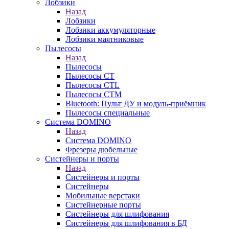
Лобзики
Назад
Лобзики
Лобзики аккумуляторные
Лобзики маятниковые
Пылесосы
Назад
Пылесосы
Пылесосы CT
Пылесосы CTL
Пылесосы CTM
Bluetooth: Пульт ДУ и модуль-приёмник
Пылесосы специальные
Система DOMINO
Назад
Система DOMINO
Фрезеры дюбельные
Систейнеры и порты
Назад
Систейнеры и порты
Систейнеры
Мобильные верстаки
Систейнерные порты
Систейнеры для шлифования
Систейнеры для шлифования в БД