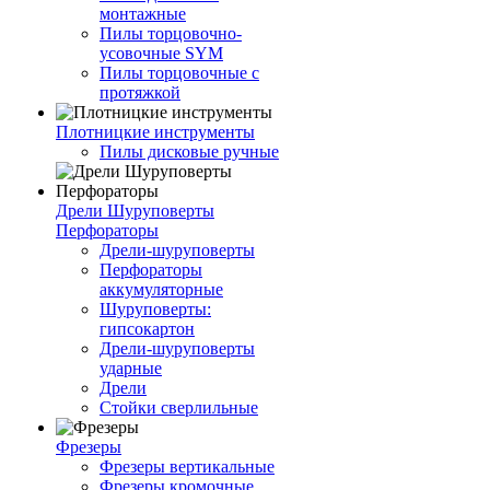
монтажные
Пилы торцовочно-
усовочные SYM
Пилы торцовочные с
протяжкой
Плотницкие инструменты
Пилы дисковые ручные
Дрели Шуруповерты
Перфораторы
Дрели-шуруповерты
Перфораторы
аккумуляторные
Шуруповерты:
гипсокартон
Дрели-шуруповерты
ударные
Дрели
Стойки сверлильные
Фрезеры
Фрезеры вертикальные
Фрезеры кромочные