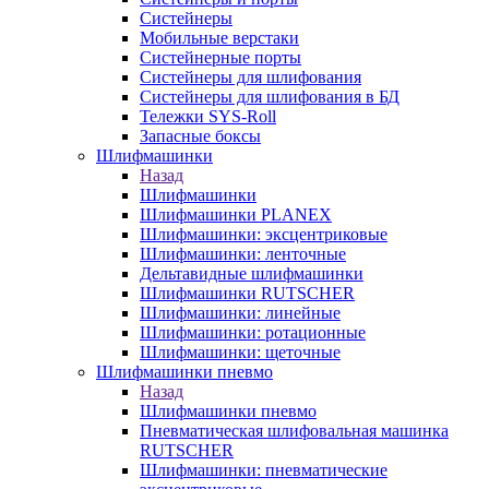
Систейнеры
Мобильные верстаки
Систейнерные порты
Систейнеры для шлифования
Систейнеры для шлифования в БД
Тележки SYS-Roll
Запасные боксы
Шлифмашинки
Назад
Шлифмашинки
Шлифмашинки PLANEX
Шлифмашинки: эксцентриковые
Шлифмашинки: ленточные
Дельтавидные шлифмашинки
Шлифмашинки RUTSCHER
Шлифмашинки: линейные
Шлифмашинки: ротационные
Шлифмашинки: щеточные
Шлифмашинки пневмо
Назад
Шлифмашинки пневмо
Пневматическая шлифовальная машинка
RUTSCHER
Шлифмашинки: пневматические