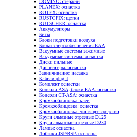
DOMINO: стержни
PLANEX: оснастка
ROTEX: оснастка
RUSTOFIX: щетки
RUTSCHER: оснастка
Аккумуляторы
Биты
Блоки подготовки воздуха
Блоки энергообеспечения EAA
Вакуумные системы зажимные
Вакуумные системы: оснастка
Диски пильные
Диспенсеры: оснастка
Завинчивание: насадка
Кабели plug it
Комплект оснастки
Консоли ASA, блоки EAA: оснастка
Консоли CT-ASA: оснастка
Кромкооблицовка: клеи
Кромкооблицовка: оснастка
Кромкооблицовка: чистящее средство
Круги алмазные отрезные D125
Круги алмазные отрезные D230
Лампы: оснастка
Лобзики JSP/BSP: оснастка