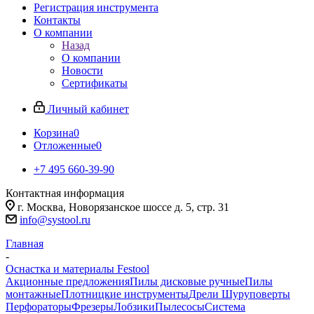
Регистрация инструмента
Контакты
О компании
Назад
О компании
Новости
Сертификаты
Личный кабинет
Корзина
0
Отложенные
0
+7 495 660-39-90
Контактная информация
г. Москва, Новорязанское шоссе д. 5, стр. 31
info@systool.ru
Главная
-
Оснастка и материалы Festool
Акционные предложения
Пилы дисковые ручные
Пилы
монтажные
Плотницкие инструменты
Дрели Шуруповерты
Перфораторы
Фрезеры
Лобзики
Пылесосы
Система