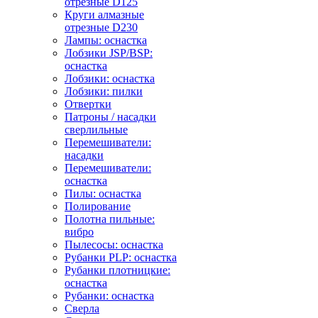
отрезные D125
Круги алмазные
отрезные D230
Лампы: оснастка
Лобзики JSP/BSP:
оснастка
Лобзики: оснастка
Лобзики: пилки
Отвертки
Патроны / насадки
сверлильные
Перемешиватели:
насадки
Перемешиватели:
оснастка
Пилы: оснастка
Полирование
Полотна пильные:
вибро
Пылесосы: оснастка
Рубанки PLP: оснастка
Рубанки плотницкие:
оснастка
Рубанки: оснастка
Сверла