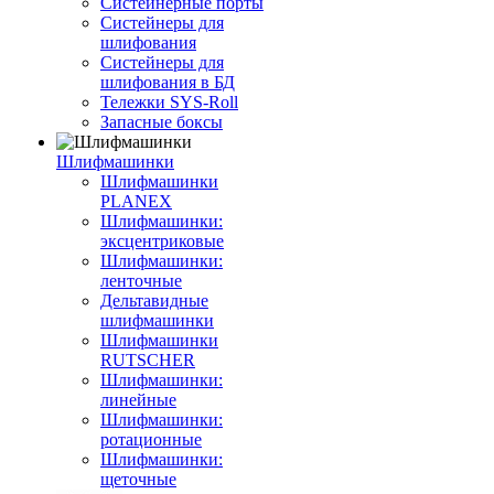
Систейнерные порты
Систейнеры для
шлифования
Систейнеры для
шлифования в БД
Тележки SYS-Roll
Запасные боксы
Шлифмашинки
Шлифмашинки
PLANEX
Шлифмашинки:
эксцентриковые
Шлифмашинки:
ленточные
Дельтавидные
шлифмашинки
Шлифмашинки
RUTSCHER
Шлифмашинки:
линейные
Шлифмашинки:
ротационные
Шлифмашинки:
щеточные