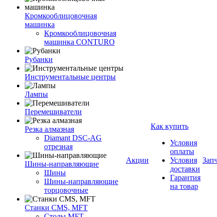
Кромкооблицовочная
машинка
Кромкооблицовочная
машинка CONTURO
Рубанки
Инструментальные центры
Лампы
Перемешиватели
Как купить
Резка алмазная
Diamant DSC-AG
Условия
отрезная
оплаты
Акции
Условия
Зап
Шины-направляющие
доставки
Шины
Гарантия
Шины-направляющие
на товар
торцовочные
Станки CMS, MFT
Столы MFT