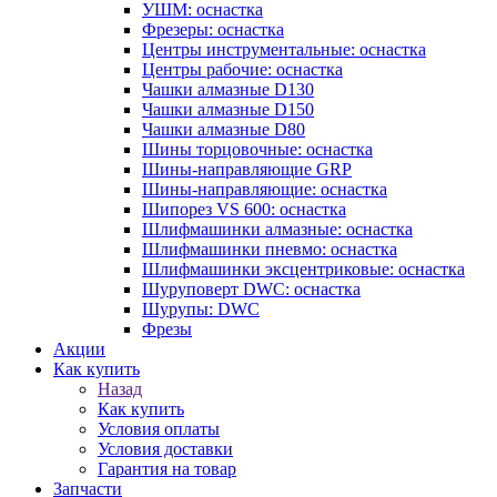
УШМ: оснастка
Фрезеры: оснастка
Центры инструментальные: оснастка
Центры рабочие: оснастка
Чашки алмазные D130
Чашки алмазные D150
Чашки алмазные D80
Шины торцовочные: оснастка
Шины-направляющие GRP
Шины-направляющие: оснастка
Шипорез VS 600: оснастка
Шлифмашинки алмазные: оснастка
Шлифмашинки пневмо: оснастка
Шлифмашинки эксцентриковые: оснастка
Шуруповерт DWC: оснастка
Шурупы: DWC
Фрезы
Акции
Как купить
Назад
Как купить
Условия оплаты
Условия доставки
Гарантия на товар
Запчасти