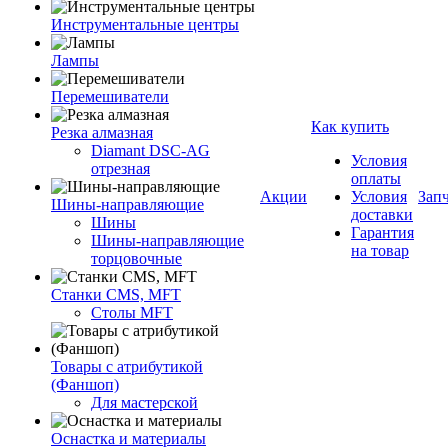
Инструментальные центры
Лампы
Перемешиватели
Как купить
Резка алмазная
Diamant DSC-AG
Условия
отрезная
оплаты
Акции
Условия
Зап
Шины-направляющие
доставки
Шины
Гарантия
Шины-направляющие
на товар
торцовочные
Станки CMS, MFT
Столы MFT
Товары с атрибутикой
(Фаншоп)
Для мастерской
Оснастка и материалы