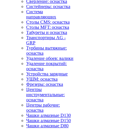
Сверление: оснастка
Систейнеры: оснастка
Система
направляющих
Столы CMS: оснастка
Столы MFT: оснастка
Табуреты и оснастка
Транспортиры AG -
GRP
Турбины вытяжные:
оснастка
Удаление обоев: валики
Удаление покрытий:
оснастка
Устройства зарядные
УШМ: оснастка
Фрезеры: оснастка
Центры
инструментальные:
оснастка
Центры рабочие:
оснастка
Чашки алмазные D130
Чашки алмазные D150
Чашки алмазные D80