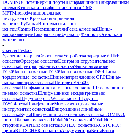
DOMINO
Систейнеры и порты
Шлифмашинки
Шлифмашинки
пневмо
Зачистка и шлифование
Станки CMS,
MFT
Многофункциональные
инструменты
Кромкооблицовочная
машинка
Рубанки
Инструментальные
центры
Лампы
Перемешиватели
Резка алмазная
Шины-
направляющие
Товары с атрибутикой (Фаншоп)
Оснастка и
материалы
-
Сверла Festool
Удаление покрытий: оснастка
Устройства зарядные
УШМ:
оснастка
Фрезеры: оснастка
Центры инструментальные:
оснастка
Центры рабочие: оснастка
Чашки алмазные
D130
Чашки алмазные D150
Чашки алмазные D80
Шины
торцовочные: оснастка
Шины-направляющие GRP
Шины-
направляющие: оснастка
Шипорез VS 600:
оснастка
Шлифмашинки алмазные: оснастка
Шлифмашинки
пневмо: оснастка
Шлифмашинки эксцентриковые:
оснастка
Шуруповерт DWC: оснастка
Шурупы:
DWC
Фрезы
Шлифование
Многофункциональные
инструменты: оснастка
Шлифмашины линейные:
оснастка
Буры
Шлифмашины ленточные: оснастка
DOMINO:
шипы
Diamant: оснастка
DOMINO: оснастка
DOMINO:
стержни
PLANEX: оснастка
ROTEX: оснастка
RUSTOFIX:
щетки
RUTSCHER: оснастка
Аккумуляторы
Биты
Блоки