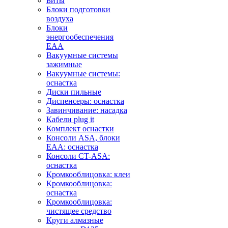
Биты
Блоки подготовки
воздуха
Блоки
энергообеспечения
EAA
Вакуумные системы
зажимные
Вакуумные системы:
оснастка
Диски пильные
Диспенсеры: оснастка
Завинчивание: насадка
Кабели plug it
Комплект оснастки
Консоли ASA, блоки
EAA: оснастка
Консоли CT-ASA:
оснастка
Кромкооблицовка: клеи
Кромкооблицовка:
оснастка
Кромкооблицовка:
чистящее средство
Круги алмазные