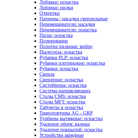
Лобзики: оснастка
Лобзики: пилки
Отвертки
Патроны / насадки сверлильные
Перемешиватели: насадки
Перемешиватели: оснастка
Пилы: оснастка
Полирование
Полотна пильные: вибро
Пылесосы: оснастка
Рубанки PLP: оснастка
Рубанки плотницкие: оснастка
Рубанки: оснастка
Сверла
Сверление: оснастка
Систейнеры: оснастка
Система направляющих
Столы CMS: оснастка
Столы MFT: оснастка
Табуреты и оснастка
Транспортиры AG - GRP
Турбины вытяжные: оснастка
Удаление обоев: валики
Удаление покрытий: оснастка
Устройства зарядные