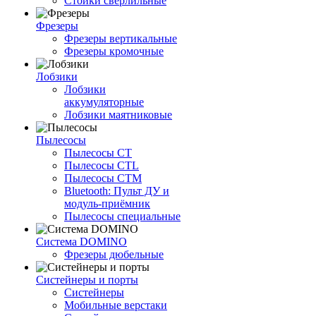
Стойки сверлильные
Фрезеры
Фрезеры вертикальные
Фрезеры кромочные
Лобзики
Лобзики
аккумуляторные
Лобзики маятниковые
Пылесосы
Пылесосы CT
Пылесосы CTL
Пылесосы CTM
Bluetooth: Пульт ДУ и
модуль-приёмник
Пылесосы специальные
Система DOMINO
Фрезеры дюбельные
Систейнеры и порты
Систейнеры
Мобильные верстаки