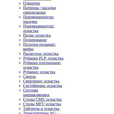
Отвертки
Патроны / насадки
сверлильные
Перемешиватели:
насадки
Перемешиватели:
оснастка
Пилы: оснастка
Полирование
Полотна пильные:
вибро
Пылесосы: оснастка
Рубанки PLP: оснастка
Рубанки плотницкие:
оснастка
Рубанки: оснастка
Сверла
Сверление: оснастка
Систейнеры: оснастка
Система
направляющих
Столы CMS: оснастка
Столы MFT: оснастка
Табуреты и оснастка
Транспортиры AG -