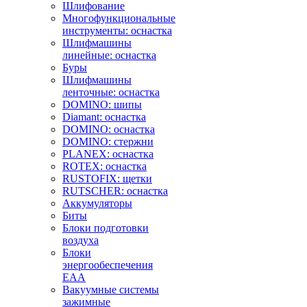
Шлифование
Многофункциональные
инструменты: оснастка
Шлифмашины
линейные: оснастка
Буры
Шлифмашины
ленточные: оснастка
DOMINO: шипы
Diamant: оснастка
DOMINO: оснастка
DOMINO: стержни
PLANEX: оснастка
ROTEX: оснастка
RUSTOFIX: щетки
RUTSCHER: оснастка
Аккумуляторы
Биты
Блоки подготовки
воздуха
Блоки
энергообеспечения
EAA
Вакуумные системы
зажимные