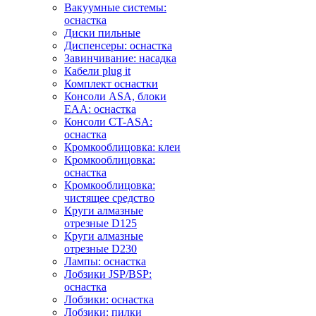
Вакуумные системы:
оснастка
Диски пильные
Диспенсеры: оснастка
Завинчивание: насадка
Кабели plug it
Комплект оснастки
Консоли ASA, блоки
EAA: оснастка
Консоли CT-ASA:
оснастка
Кромкооблицовка: клеи
Кромкооблицовка:
оснастка
Кромкооблицовка:
чистящее средство
Круги алмазные
отрезные D125
Круги алмазные
отрезные D230
Лампы: оснастка
Лобзики JSP/BSP:
оснастка
Лобзики: оснастка
Лобзики: пилки