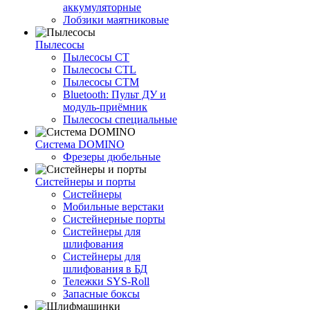
аккумуляторные
Лобзики маятниковые
Пылесосы
Пылесосы CT
Пылесосы CTL
Пылесосы CTM
Bluetooth: Пульт ДУ и
модуль-приёмник
Пылесосы специальные
Система DOMINO
Фрезеры дюбельные
Систейнеры и порты
Систейнеры
Мобильные верстаки
Систейнерные порты
Систейнеры для
шлифования
Систейнеры для
шлифования в БД
Тележки SYS-Roll
Запасные боксы