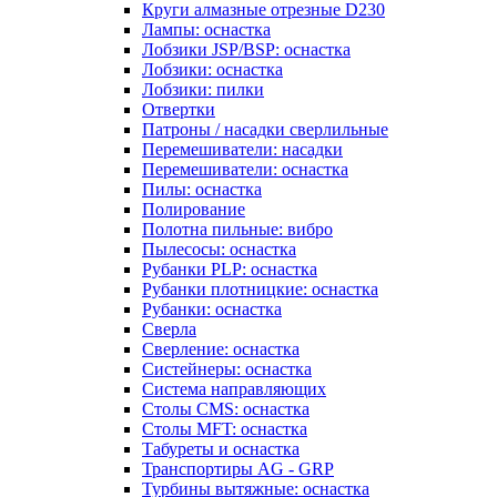
Круги алмазные отрезные D230
Лампы: оснастка
Лобзики JSP/BSP: оснастка
Лобзики: оснастка
Лобзики: пилки
Отвертки
Патроны / насадки сверлильные
Перемешиватели: насадки
Перемешиватели: оснастка
Пилы: оснастка
Полирование
Полотна пильные: вибро
Пылесосы: оснастка
Рубанки PLP: оснастка
Рубанки плотницкие: оснастка
Рубанки: оснастка
Сверла
Сверление: оснастка
Систейнеры: оснастка
Система направляющих
Столы CMS: оснастка
Столы MFT: оснастка
Табуреты и оснастка
Транспортиры AG - GRP
Турбины вытяжные: оснастка