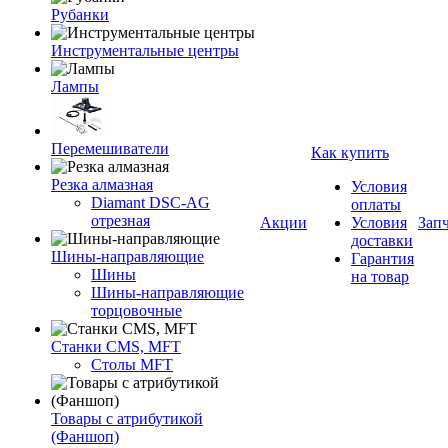
Рубанки
Инструментальные центры
Лампы
Перемешиватели
Как купить
Резка алмазная
Условия
Diamant DSC-AG
оплаты
отрезная
Акции
Условия
Зап
доставки
Шины-направляющие
Гарантия
Шины
на товар
Шины-направляющие
торцовочные
Станки CMS, MFT
Столы MFT
Товары с атрибутикой
(Фаншоп)