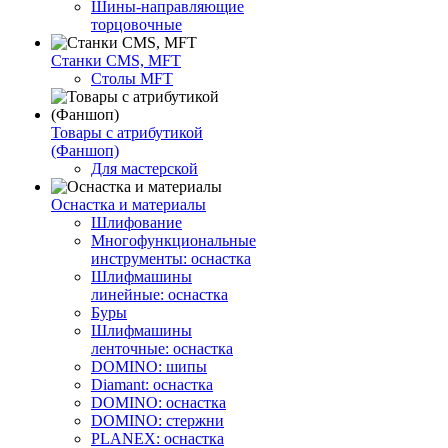
Шины-направляющие
торцовочные
Станки CMS, MFT
Столы MFT
Товары с атрибутикой
(Фаншоп)
Для мастерской
Оснастка и материалы
Шлифование
Многофункциональные
инструменты: оснастка
Шлифмашины
линейные: оснастка
Буры
Шлифмашины
ленточные: оснастка
DOMINO: шипы
Diamant: оснастка
DOMINO: оснастка
DOMINO: стержни
PLANEX: оснастка