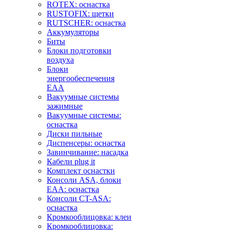
ROTEX: оснастка
RUSTOFIX: щетки
RUTSCHER: оснастка
Аккумуляторы
Биты
Блоки подготовки
воздуха
Блоки
энергообеспечения
EAA
Вакуумные системы
зажимные
Вакуумные системы:
оснастка
Диски пильные
Диспенсеры: оснастка
Завинчивание: насадка
Кабели plug it
Комплект оснастки
Консоли ASA, блоки
EAA: оснастка
Консоли CT-ASA:
оснастка
Кромкооблицовка: клеи
Кромкооблицовка: