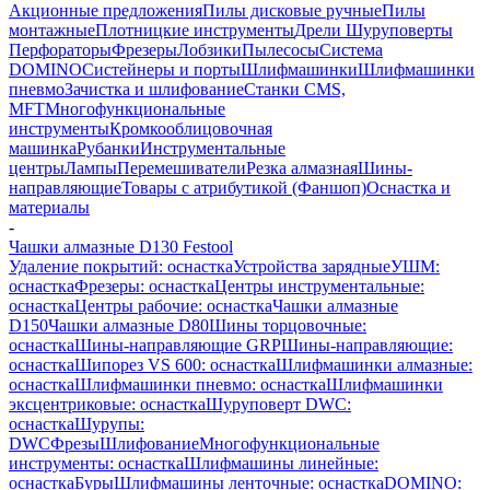
Акционные предложения
Пилы дисковые ручные
Пилы
монтажные
Плотницкие инструменты
Дрели Шуруповерты
Перфораторы
Фрезеры
Лобзики
Пылесосы
Система
DOMINO
Систейнеры и порты
Шлифмашинки
Шлифмашинки
пневмо
Зачистка и шлифование
Станки CMS,
MFT
Многофункциональные
инструменты
Кромкооблицовочная
машинка
Рубанки
Инструментальные
центры
Лампы
Перемешиватели
Резка алмазная
Шины-
направляющие
Товары с атрибутикой (Фаншоп)
Оснастка и
материалы
-
Чашки алмазные D130 Festool
Удаление покрытий: оснастка
Устройства зарядные
УШМ:
оснастка
Фрезеры: оснастка
Центры инструментальные:
оснастка
Центры рабочие: оснастка
Чашки алмазные
D150
Чашки алмазные D80
Шины торцовочные:
оснастка
Шины-направляющие GRP
Шины-направляющие:
оснастка
Шипорез VS 600: оснастка
Шлифмашинки алмазные:
оснастка
Шлифмашинки пневмо: оснастка
Шлифмашинки
эксцентриковые: оснастка
Шуруповерт DWC:
оснастка
Шурупы:
DWC
Фрезы
Шлифование
Многофункциональные
инструменты: оснастка
Шлифмашины линейные:
оснастка
Буры
Шлифмашины ленточные: оснастка
DOMINO: