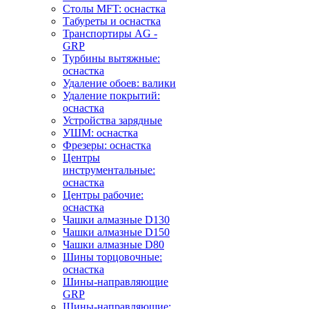
Столы MFT: оснастка
Табуреты и оснастка
Транспортиры AG -
GRP
Турбины вытяжные:
оснастка
Удаление обоев: валики
Удаление покрытий:
оснастка
Устройства зарядные
УШМ: оснастка
Фрезеры: оснастка
Центры
инструментальные:
оснастка
Центры рабочие:
оснастка
Чашки алмазные D130
Чашки алмазные D150
Чашки алмазные D80
Шины торцовочные:
оснастка
Шины-направляющие
GRP
Шины-направляющие: