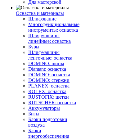
Для мастерской
Оснастка и материалы
Шлифование
Многофункциональные
инструменты: оснастка
Шлифмашины
линейные: оснастка
Буры
Шлифмашины
ленточные: оснастка
DOMINO: шипы
Diamant: оснастка
DOMINO: оснастка
DOMINO: стержни
PLANEX: оснастка
ROTEX: оснастка
RUSTOFIX: щетки
RUTSCHER: оснастка
Аккумуляторы
Биты
Блоки подготовки
воздуха
Блоки
энергообеспечения