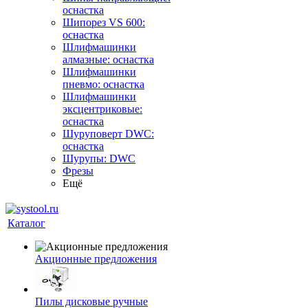
оснастка
Шипорез VS 600:
оснастка
Шлифмашинки
алмазные: оснастка
Шлифмашинки
пневмо: оснастка
Шлифмашинки
эксцентриковые:
оснастка
Шуруповерт DWC:
оснастка
Шурупы: DWC
Фрезы
Ещё
Каталог
Акционные предложения
Пилы дисковые ручные