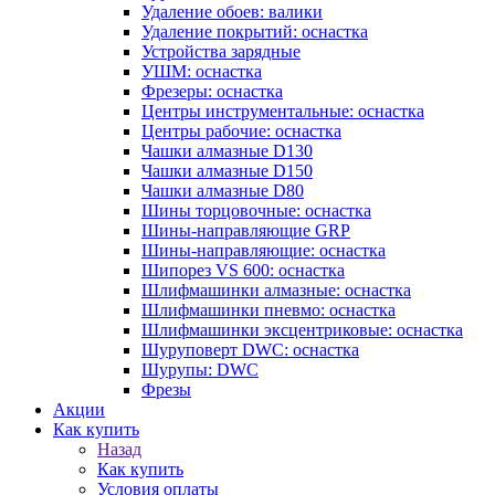
Удаление обоев: валики
Удаление покрытий: оснастка
Устройства зарядные
УШМ: оснастка
Фрезеры: оснастка
Центры инструментальные: оснастка
Центры рабочие: оснастка
Чашки алмазные D130
Чашки алмазные D150
Чашки алмазные D80
Шины торцовочные: оснастка
Шины-направляющие GRP
Шины-направляющие: оснастка
Шипорез VS 600: оснастка
Шлифмашинки алмазные: оснастка
Шлифмашинки пневмо: оснастка
Шлифмашинки эксцентриковые: оснастка
Шуруповерт DWC: оснастка
Шурупы: DWC
Фрезы
Акции
Как купить
Назад
Как купить
Условия оплаты