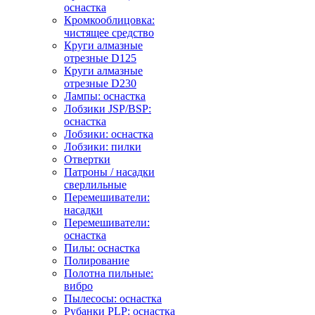
оснастка
Кромкооблицовка:
чистящее средство
Круги алмазные
отрезные D125
Круги алмазные
отрезные D230
Лампы: оснастка
Лобзики JSP/BSP:
оснастка
Лобзики: оснастка
Лобзики: пилки
Отвертки
Патроны / насадки
сверлильные
Перемешиватели:
насадки
Перемешиватели:
оснастка
Пилы: оснастка
Полирование
Полотна пильные:
вибро
Пылесосы: оснастка
Рубанки PLP: оснастка