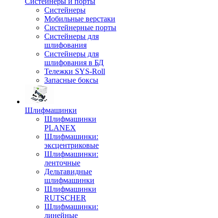
Систейнеры и порты
Систейнеры
Мобильные верстаки
Систейнерные порты
Систейнеры для
шлифования
Систейнеры для
шлифования в БД
Тележки SYS-Roll
Запасные боксы
Шлифмашинки
Шлифмашинки
PLANEX
Шлифмашинки:
эксцентриковые
Шлифмашинки:
ленточные
Дельтавидные
шлифмашинки
Шлифмашинки
RUTSCHER
Шлифмашинки:
линейные