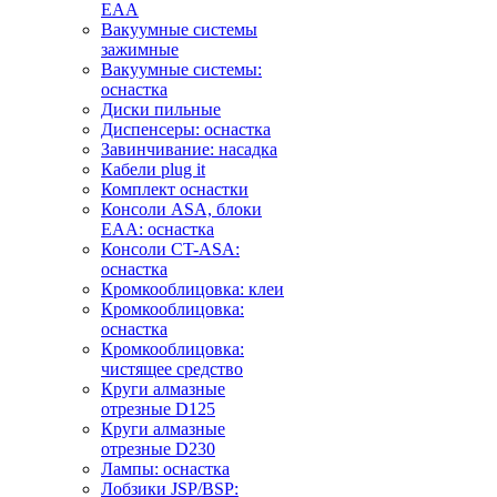
EAA
Вакуумные системы
зажимные
Вакуумные системы:
оснастка
Диски пильные
Диспенсеры: оснастка
Завинчивание: насадка
Кабели plug it
Комплект оснастки
Консоли ASA, блоки
EAA: оснастка
Консоли CT-ASA:
оснастка
Кромкооблицовка: клеи
Кромкооблицовка:
оснастка
Кромкооблицовка:
чистящее средство
Круги алмазные
отрезные D125
Круги алмазные
отрезные D230
Лампы: оснастка
Лобзики JSP/BSP: