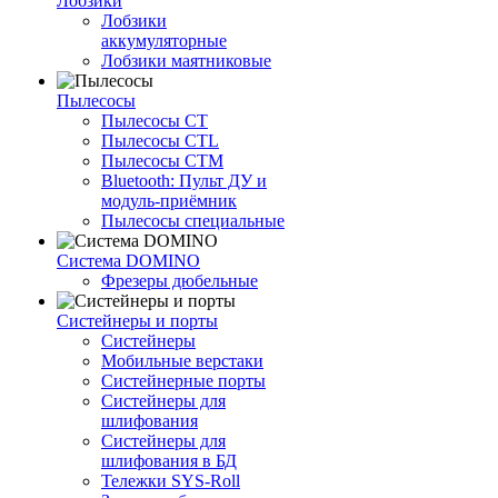
Лобзики
Лобзики
аккумуляторные
Лобзики маятниковые
Пылесосы
Пылесосы CT
Пылесосы CTL
Пылесосы CTM
Bluetooth: Пульт ДУ и
модуль-приёмник
Пылесосы специальные
Система DOMINO
Фрезеры дюбельные
Систейнеры и порты
Систейнеры
Мобильные верстаки
Систейнерные порты
Систейнеры для
шлифования
Систейнеры для
шлифования в БД
Тележки SYS-Roll