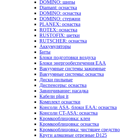
DOMINO: шипы
Diamant: оснастка
DOMINO: оснастка
DOMINO: стержни
PLANEX: оснастка
ROTEX: оснастка
RUSTOFIX: щетки
RUTSCHER: оснастка
Аккумуляторы
Биты
Блоки подготовки воздуха
Блоки энергообеспечения EAA
Вакуумные системы зажимные
Вакуумные системы: оснастка
Диски пильные
Диспенсеры: оснастка
Завинчивание: насадка
Кабели plug it
Комплект оснастки
Консоли ASA, блоки EAA: оснастка
Консоли CT-ASA: оснастка
Кромкооблицовка: клеи
Кромкооблицовка: оснастка
Кромкооблицовка: чистящее средство
Круги алмазные отрезные D125