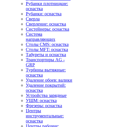
Рубанки плотницкие:
оснастка
Рубанки: оснастка
Сверла
Сверление: оснастка
Систейнеры: оснастка
Система
направляющих
Столы CMS: оснастка
Столы MFT: оснастка
Табуреты и оснастка
Транспортиры AG -
GRP
Турбины вытяжные:
оснастка
Удаление обоев: валики
Удаление покрытий:
оснастка
Устройства зарядные
УШМ: оснастка
Фрезеры: оснастка
Центры
инструментальные:
оснастка
Центры рабочие: