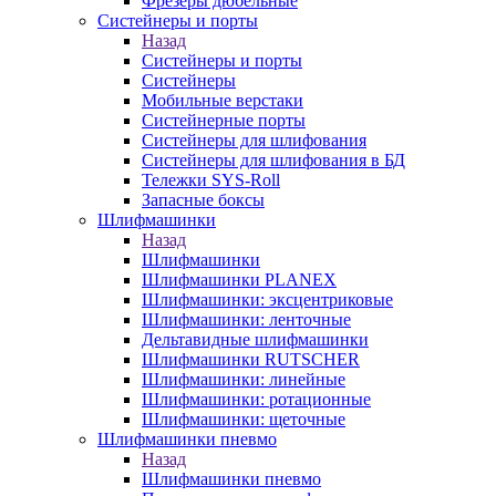
Фрезеры дюбельные
Систейнеры и порты
Назад
Систейнеры и порты
Систейнеры
Мобильные верстаки
Систейнерные порты
Систейнеры для шлифования
Систейнеры для шлифования в БД
Тележки SYS-Roll
Запасные боксы
Шлифмашинки
Назад
Шлифмашинки
Шлифмашинки PLANEX
Шлифмашинки: эксцентриковые
Шлифмашинки: ленточные
Дельтавидные шлифмашинки
Шлифмашинки RUTSCHER
Шлифмашинки: линейные
Шлифмашинки: ротационные
Шлифмашинки: щеточные
Шлифмашинки пневмо
Назад
Шлифмашинки пневмо