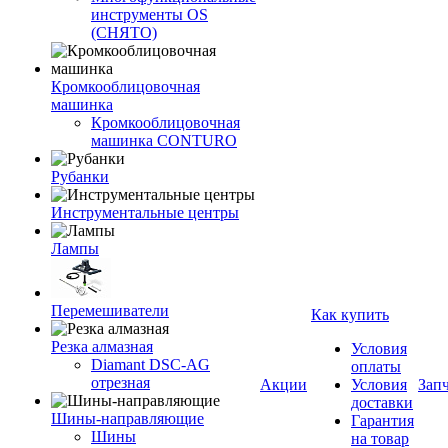
инструменты OS
(СНЯТО)
Кромкооблицовочная
машинка
Кромкооблицовочная
машинка CONTURO
Рубанки
Инструментальные центры
Лампы
Перемешиватели
Как купить
Резка алмазная
Условия
Diamant DSC-AG
оплаты
отрезная
Акции
Условия
Зап
доставки
Шины-направляющие
Гарантия
Шины
на товар