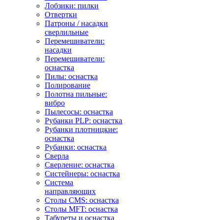
Лобзики: пилки
Отвертки
Патроны / насадки
сверлильные
Перемешиватели:
насадки
Перемешиватели:
оснастка
Пилы: оснастка
Полирование
Полотна пильные:
вибро
Пылесосы: оснастка
Рубанки PLP: оснастка
Рубанки плотницкие:
оснастка
Рубанки: оснастка
Сверла
Сверление: оснастка
Систейнеры: оснастка
Система
направляющих
Столы CMS: оснастка
Столы MFT: оснастка
Табуреты и оснастка