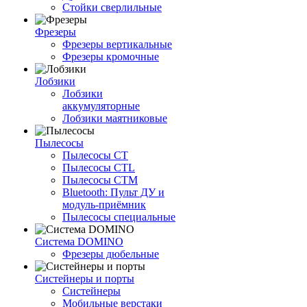
Стойки сверлильные
Фрезеры
Фрезеры вертикальные
Фрезеры кромочные
Лобзики
Лобзики
аккумуляторные
Лобзики маятниковые
Пылесосы
Пылесосы CT
Пылесосы CTL
Пылесосы CTM
Bluetooth: Пульт ДУ и
модуль-приёмник
Пылесосы специальные
Система DOMINO
Фрезеры дюбельные
Систейнеры и порты
Систейнеры
Мобильные верстаки