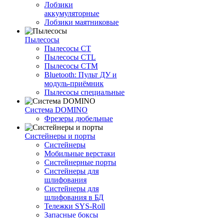
Лобзики
аккумуляторные
Лобзики маятниковые
Пылесосы
Пылесосы CT
Пылесосы CTL
Пылесосы CTM
Bluetooth: Пульт ДУ и
модуль-приёмник
Пылесосы специальные
Система DOMINO
Фрезеры дюбельные
Систейнеры и порты
Систейнеры
Мобильные верстаки
Систейнерные порты
Систейнеры для
шлифования
Систейнеры для
шлифования в БД
Тележки SYS-Roll
Запасные боксы