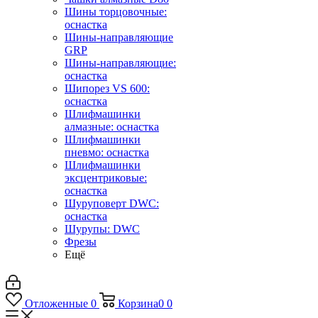
Шины торцовочные:
оснастка
Шины-направляющие
GRP
Шины-направляющие:
оснастка
Шипорез VS 600:
оснастка
Шлифмашинки
алмазные: оснастка
Шлифмашинки
пневмо: оснастка
Шлифмашинки
эксцентриковые:
оснастка
Шуруповерт DWC:
оснастка
Шурупы: DWC
Фрезы
Ещё
Отложенные
0
Корзина
0
0