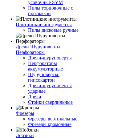
усовочные SYM
Пилы торцовочные с
протяжкой
Плотницкие инструменты
Пилы дисковые ручные
Дрели Шуруповерты
Перфораторы
Дрели-шуруповерты
Перфораторы
аккумуляторные
Шуруповерты:
гипсокартон
Дрели-шуруповерты
ударные
Дрели
Стойки сверлильные
Фрезеры
Фрезеры вертикальные
Фрезеры кромочные
Лобзики