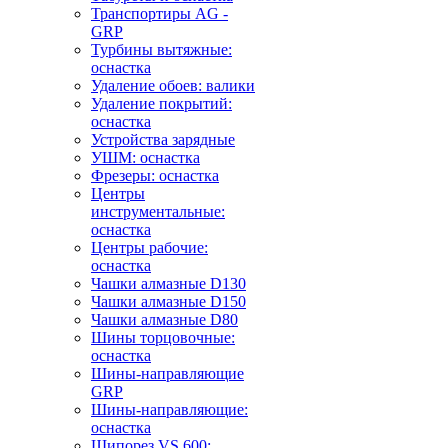
Транспортиры AG -
GRP
Турбины вытяжные:
оснастка
Удаление обоев: валики
Удаление покрытий:
оснастка
Устройства зарядные
УШМ: оснастка
Фрезеры: оснастка
Центры
инструментальные:
оснастка
Центры рабочие:
оснастка
Чашки алмазные D130
Чашки алмазные D150
Чашки алмазные D80
Шины торцовочные:
оснастка
Шины-направляющие
GRP
Шины-направляющие:
оснастка
Шипорез VS 600: