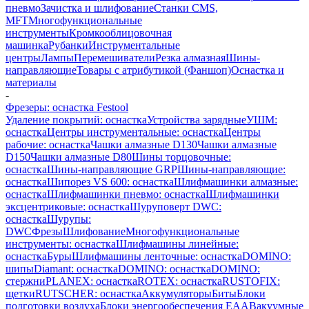
пневмо
Зачистка и шлифование
Станки CMS,
MFT
Многофункциональные
инструменты
Кромкооблицовочная
машинка
Рубанки
Инструментальные
центры
Лампы
Перемешиватели
Резка алмазная
Шины-
направляющие
Товары с атрибутикой (Фаншоп)
Оснастка и
материалы
-
Фрезеры: оснастка Festool
Удаление покрытий: оснастка
Устройства зарядные
УШМ:
оснастка
Центры инструментальные: оснастка
Центры
рабочие: оснастка
Чашки алмазные D130
Чашки алмазные
D150
Чашки алмазные D80
Шины торцовочные:
оснастка
Шины-направляющие GRP
Шины-направляющие:
оснастка
Шипорез VS 600: оснастка
Шлифмашинки алмазные:
оснастка
Шлифмашинки пневмо: оснастка
Шлифмашинки
эксцентриковые: оснастка
Шуруповерт DWC:
оснастка
Шурупы:
DWC
Фрезы
Шлифование
Многофункциональные
инструменты: оснастка
Шлифмашины линейные:
оснастка
Буры
Шлифмашины ленточные: оснастка
DOMINO:
шипы
Diamant: оснастка
DOMINO: оснастка
DOMINO:
стержни
PLANEX: оснастка
ROTEX: оснастка
RUSTOFIX:
щетки
RUTSCHER: оснастка
Аккумуляторы
Биты
Блоки
подготовки воздуха
Блоки энергообеспечения EAA
Вакуумные