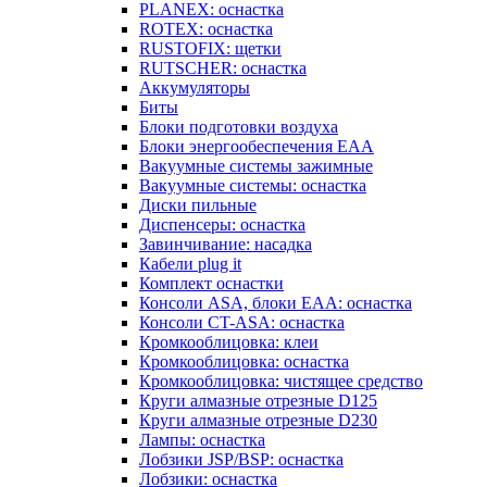
PLANEX: оснастка
ROTEX: оснастка
RUSTOFIX: щетки
RUTSCHER: оснастка
Аккумуляторы
Биты
Блоки подготовки воздуха
Блоки энергообеспечения EAA
Вакуумные системы зажимные
Вакуумные системы: оснастка
Диски пильные
Диспенсеры: оснастка
Завинчивание: насадка
Кабели plug it
Комплект оснастки
Консоли ASA, блоки EAA: оснастка
Консоли CT-ASA: оснастка
Кромкооблицовка: клеи
Кромкооблицовка: оснастка
Кромкооблицовка: чистящее средство
Круги алмазные отрезные D125
Круги алмазные отрезные D230
Лампы: оснастка
Лобзики JSP/BSP: оснастка
Лобзики: оснастка