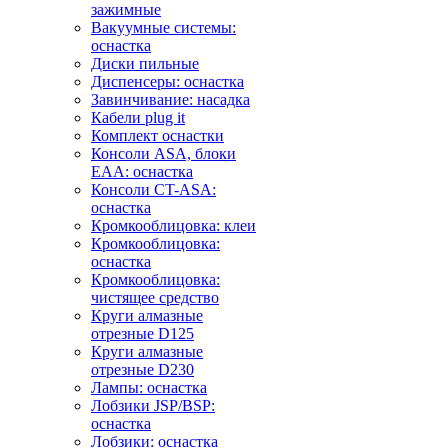
зажимные
Вакуумные системы:
оснастка
Диски пильные
Диспенсеры: оснастка
Завинчивание: насадка
Кабели plug it
Комплект оснастки
Консоли ASA, блоки
EAA: оснастка
Консоли CT-ASA:
оснастка
Кромкооблицовка: клеи
Кромкооблицовка:
оснастка
Кромкооблицовка:
чистящее средство
Круги алмазные
отрезные D125
Круги алмазные
отрезные D230
Лампы: оснастка
Лобзики JSP/BSP:
оснастка
Лобзики: оснастка