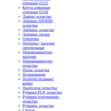
отрезные D125
Круги алмазные
отрезные D230
Лампы: оснастка
Лобзики JSP/BSP:
оснастка
Лобзики: оснастка
Лобзики: пилки
Отвертки
Патроны / насадки
сверлильные
Перемешиватели:
насадки
Перемешиватели:
оснастка
Пилы: оснастка
Полирование
Полотна пильные:
вибро
Пылесосы: оснастка
Рубанки PLP: оснастка
Рубанки плотницкие:
оснастка
Рубанки: оснастка
Сверла