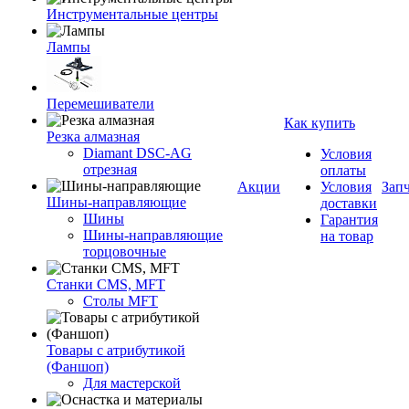
Инструментальные центры
Лампы
Перемешиватели
Как купить
Резка алмазная
Diamant DSC-AG
Условия
отрезная
оплаты
Акции
Условия
Зап
Шины-направляющие
доставки
Шины
Гарантия
Шины-направляющие
на товар
торцовочные
Станки CMS, MFT
Столы MFT
Товары с атрибутикой
(Фаншоп)
Для мастерской