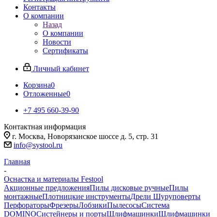
Контакты
О компании
Назад
О компании
Новости
Сертификаты
Личный кабинет
Корзина
0
Отложенные
0
+7 495 660-39-90
Контактная информация
г. Москва, Новорязанское шоссе д. 5, стр. 31
info@systool.ru
Главная
-
Оснастка и материалы Festool
Акционные предложения
Пилы дисковые ручные
Пилы
монтажные
Плотницкие инструменты
Дрели Шуруповерты
Перфораторы
Фрезеры
Лобзики
Пылесосы
Система
DOMINO
Систейнеры и порты
Шлифмашинки
Шлифмашинки