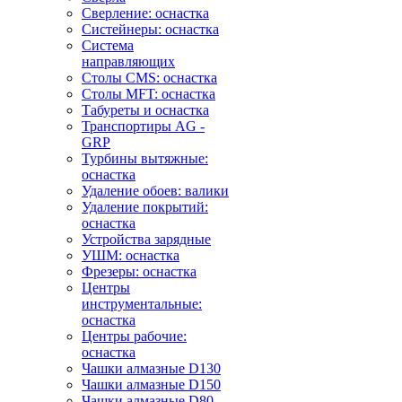
Сверление: оснастка
Систейнеры: оснастка
Система
направляющих
Столы CMS: оснастка
Столы MFT: оснастка
Табуреты и оснастка
Транспортиры AG -
GRP
Турбины вытяжные:
оснастка
Удаление обоев: валики
Удаление покрытий:
оснастка
Устройства зарядные
УШМ: оснастка
Фрезеры: оснастка
Центры
инструментальные:
оснастка
Центры рабочие:
оснастка
Чашки алмазные D130
Чашки алмазные D150
Чашки алмазные D80