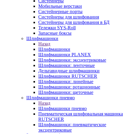
Систейнеры
Мобильные верстаки
Систейнерные порты
Систейнеры для шлифования
Систейнеры для шлифования в БД
Тележки SYS-Roll
Запасные боксы
Шлифмашинки
Назад
Шлифмашинки
Шлифмашинки PLANEX
Шлифмашинки: эксцентриковые
Шлифмашинки: ленточные
Дельтавидные шлифмашинки
Шлифмашинки RUTSCHER
Шлифмашинки: линейные
Шлифмашинки: ротационные
Шлифмашинки: щеточные
Шлифмашинки пневмо
Назад
Шлифмашинки пневмо
Пневматическая шлифовальная машинка
RUTSCHER
Шлифмашинки: пневматические
эксцентриковые