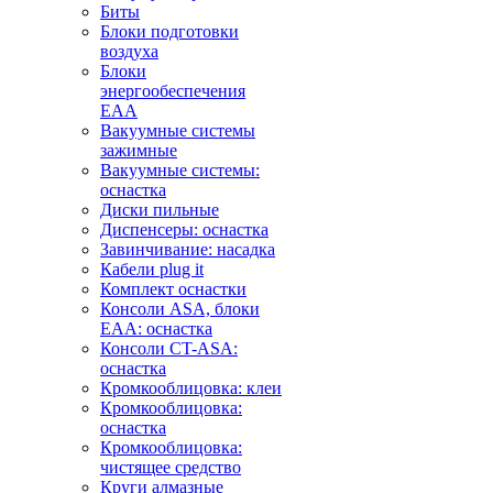
Биты
Блоки подготовки
воздуха
Блоки
энергообеспечения
EAA
Вакуумные системы
зажимные
Вакуумные системы:
оснастка
Диски пильные
Диспенсеры: оснастка
Завинчивание: насадка
Кабели plug it
Комплект оснастки
Консоли ASA, блоки
EAA: оснастка
Консоли CT-ASA:
оснастка
Кромкооблицовка: клеи
Кромкооблицовка:
оснастка
Кромкооблицовка:
чистящее средство
Круги алмазные