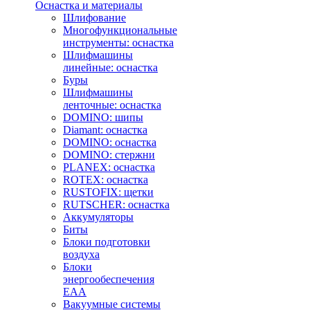
Оснастка и материалы
Шлифование
Многофункциональные
инструменты: оснастка
Шлифмашины
линейные: оснастка
Буры
Шлифмашины
ленточные: оснастка
DOMINO: шипы
Diamant: оснастка
DOMINO: оснастка
DOMINO: стержни
PLANEX: оснастка
ROTEX: оснастка
RUSTOFIX: щетки
RUTSCHER: оснастка
Аккумуляторы
Биты
Блоки подготовки
воздуха
Блоки
энергообеспечения
EAA
Вакуумные системы