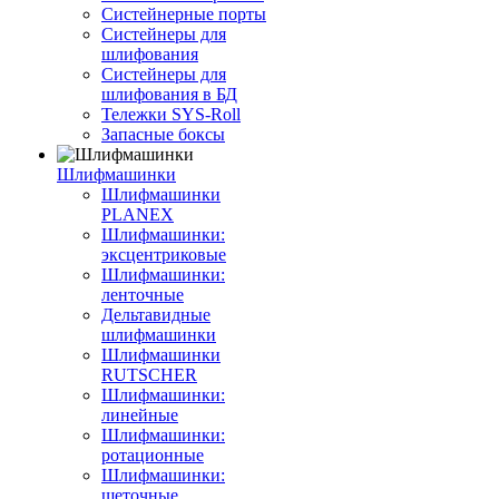
Систейнерные порты
Систейнеры для
шлифования
Систейнеры для
шлифования в БД
Тележки SYS-Roll
Запасные боксы
Шлифмашинки
Шлифмашинки
PLANEX
Шлифмашинки:
эксцентриковые
Шлифмашинки:
ленточные
Дельтавидные
шлифмашинки
Шлифмашинки
RUTSCHER
Шлифмашинки:
линейные
Шлифмашинки:
ротационные
Шлифмашинки:
щеточные