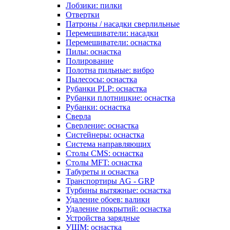
Лобзики: пилки
Отвертки
Патроны / насадки сверлильные
Перемешиватели: насадки
Перемешиватели: оснастка
Пилы: оснастка
Полирование
Полотна пильные: вибро
Пылесосы: оснастка
Рубанки PLP: оснастка
Рубанки плотницкие: оснастка
Рубанки: оснастка
Сверла
Сверление: оснастка
Систейнеры: оснастка
Система направляющих
Столы CMS: оснастка
Столы MFT: оснастка
Табуреты и оснастка
Транспортиры AG - GRP
Турбины вытяжные: оснастка
Удаление обоев: валики
Удаление покрытий: оснастка
Устройства зарядные
УШМ: оснастка