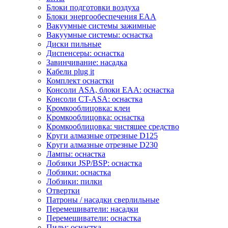
Блоки подготовки воздуха
Блоки энергообеспечения EAA
Вакуумные системы зажимные
Вакуумные системы: оснастка
Диски пильные
Диспенсеры: оснастка
Завинчивание: насадка
Кабели plug it
Комплект оснастки
Консоли ASA, блоки EAA: оснастка
Консоли CT-ASA: оснастка
Кромкооблицовка: клеи
Кромкооблицовка: оснастка
Кромкооблицовка: чистящее средство
Круги алмазные отрезные D125
Круги алмазные отрезные D230
Лампы: оснастка
Лобзики JSP/BSP: оснастка
Лобзики: оснастка
Лобзики: пилки
Отвертки
Патроны / насадки сверлильные
Перемешиватели: насадки
Перемешиватели: оснастка
Пилы: оснастка