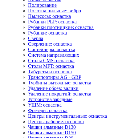
Полирование
Полотна пильные: вибро
Пылесосы: оснастка
Рубанки PLP: оснастка
Рубанки плотницкие: оснастка
Рубанки: оснастка
Сверла
Сверление: оснастка
Систейнеры: оснастка
Система направляющих
Столы CMS: оснастка
Столы MFT: оснастка
Табуреты и оснастка
Транспортиры AG - GRP
Турбины вытяжные: оснастка
Удаление обоев: валики
Удаление покрытий: оснастка
Устройства зарядные
УШМ: оснастка
Фрезеры: оснастка
Центры инструментальные: оснастка
Центры рабочие: оснастка
Чашки алмазные D130
Чашки алмазные D150