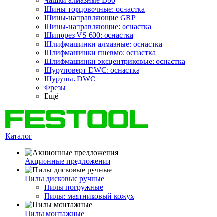
Чашки алмазные D80
Шины торцовочные: оснастка
Шины-направляющие GRP
Шины-направляющие: оснастка
Шипорез VS 600: оснастка
Шлифмашинки алмазные: оснастка
Шлифмашинки пневмо: оснастка
Шлифмашинки эксцентриковые: оснастка
Шуруповерт DWC: оснастка
Шурупы: DWC
Фрезы
Ещё
Каталог
Акционные предложения
Пилы дисковые ручные
Пилы погружные
Пилы: маятниковый кожух
Пилы монтажные