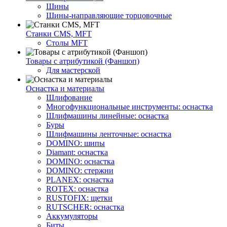
Шины
Шины-направляющие торцовочные
Станки CMS, MFT
Столы MFT
Товары с атрибутикой (Фаншоп)
Для мастерской
Оснастка и материалы
Шлифование
Многофункциональные инструменты: оснастка
Шлифмашины линейные: оснастка
Буры
Шлифмашины ленточные: оснастка
DOMINO: шипы
Diamant: оснастка
DOMINO: оснастка
DOMINO: стержни
PLANEX: оснастка
ROTEX: оснастка
RUSTOFIX: щетки
RUTSCHER: оснастка
Аккумуляторы
Биты