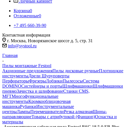
Личный кабинет
Корзина
0
Отложенные
0
+7 495 660-39-90
Контактная информация
г. Москва, Новорязанское шоссе д. 5, стр. 31
info@systool.ru
Главная
-
Пилы монтажные Festool
Акционные предложения
Пилы дисковые ручные
Плотницкие
инструменты
Дрели Шуруповерты
Перфораторы
Фрезеры
Лобзики
Пылесосы
Система
DOMINO
Систейнеры и порты
Шлифмашинки
Шлифмашинки
пневмо
Зачистка и шлифование
Станки CMS,
MFT
Многофункциональные
инструменты
Кромкооблицовочная
машинка
Рубанки
Инструментальные
центры
Лампы
Перемешиватели
Резка алмазная
Шины-
направляющие
Товары с атрибутикой (Фаншоп)
Оснастка и
материалы
-
Аккумуляторная сабельная пила Festool RSC 18 5,0 EB-Plus