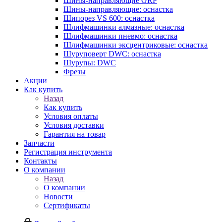
Шины-направляющие GRP
Шины-направляющие: оснастка
Шипорез VS 600: оснастка
Шлифмашинки алмазные: оснастка
Шлифмашинки пневмо: оснастка
Шлифмашинки эксцентриковые: оснастка
Шуруповерт DWC: оснастка
Шурупы: DWC
Фрезы
Акции
Как купить
Назад
Как купить
Условия оплаты
Условия доставки
Гарантия на товар
Запчасти
Регистрация инструмента
Контакты
О компании
Назад
О компании
Новости
Сертификаты