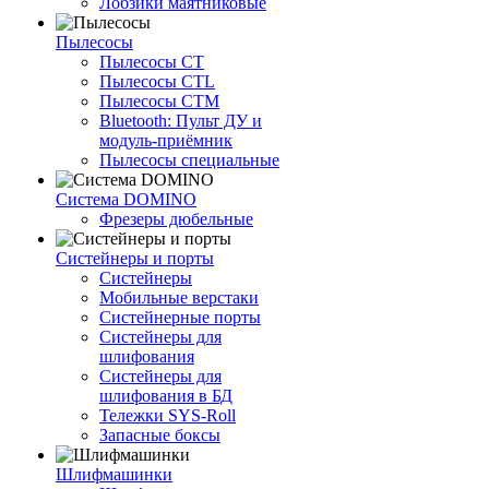
Лобзики маятниковые
Пылесосы
Пылесосы CT
Пылесосы CTL
Пылесосы CTM
Bluetooth: Пульт ДУ и
модуль-приёмник
Пылесосы специальные
Система DOMINO
Фрезеры дюбельные
Систейнеры и порты
Систейнеры
Мобильные верстаки
Систейнерные порты
Систейнеры для
шлифования
Систейнеры для
шлифования в БД
Тележки SYS-Roll
Запасные боксы
Шлифмашинки