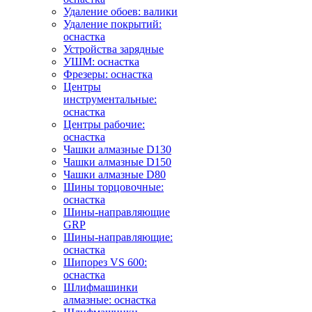
Удаление обоев: валики
Удаление покрытий:
оснастка
Устройства зарядные
УШМ: оснастка
Фрезеры: оснастка
Центры
инструментальные:
оснастка
Центры рабочие:
оснастка
Чашки алмазные D130
Чашки алмазные D150
Чашки алмазные D80
Шины торцовочные:
оснастка
Шины-направляющие
GRP
Шины-направляющие:
оснастка
Шипорез VS 600:
оснастка
Шлифмашинки
алмазные: оснастка