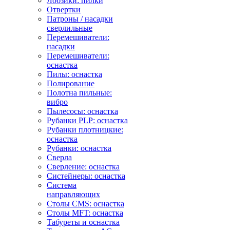
Лобзики: пилки
Отвертки
Патроны / насадки
сверлильные
Перемешиватели:
насадки
Перемешиватели:
оснастка
Пилы: оснастка
Полирование
Полотна пильные:
вибро
Пылесосы: оснастка
Рубанки PLP: оснастка
Рубанки плотницкие:
оснастка
Рубанки: оснастка
Сверла
Сверление: оснастка
Систейнеры: оснастка
Система
направляющих
Столы CMS: оснастка
Столы MFT: оснастка
Табуреты и оснастка