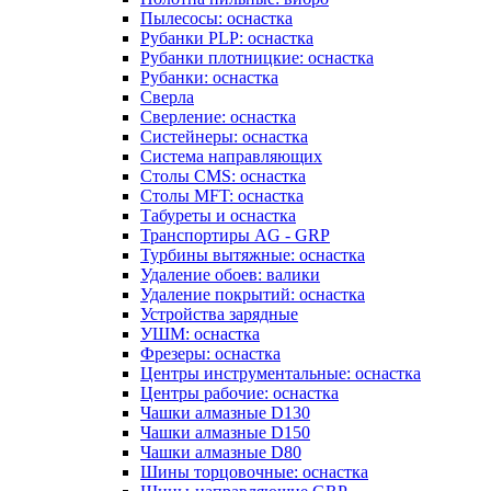
Пылесосы: оснастка
Рубанки PLP: оснастка
Рубанки плотницкие: оснастка
Рубанки: оснастка
Сверла
Сверление: оснастка
Систейнеры: оснастка
Система направляющих
Столы CMS: оснастка
Столы MFT: оснастка
Табуреты и оснастка
Транспортиры AG - GRP
Турбины вытяжные: оснастка
Удаление обоев: валики
Удаление покрытий: оснастка
Устройства зарядные
УШМ: оснастка
Фрезеры: оснастка
Центры инструментальные: оснастка
Центры рабочие: оснастка
Чашки алмазные D130
Чашки алмазные D150
Чашки алмазные D80
Шины торцовочные: оснастка