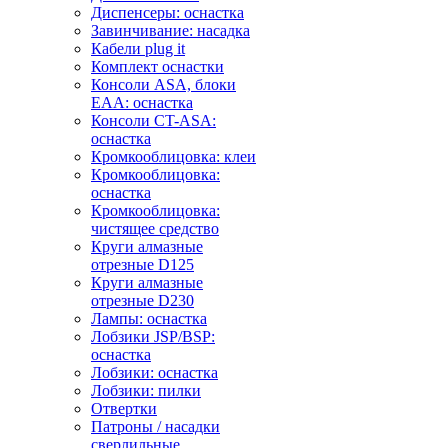
Диспенсеры: оснастка
Завинчивание: насадка
Кабели plug it
Комплект оснастки
Консоли ASA, блоки
EAA: оснастка
Консоли CT-ASA:
оснастка
Кромкооблицовка: клеи
Кромкооблицовка:
оснастка
Кромкооблицовка:
чистящее средство
Круги алмазные
отрезные D125
Круги алмазные
отрезные D230
Лампы: оснастка
Лобзики JSP/BSP:
оснастка
Лобзики: оснастка
Лобзики: пилки
Отвертки
Патроны / насадки
сверлильные