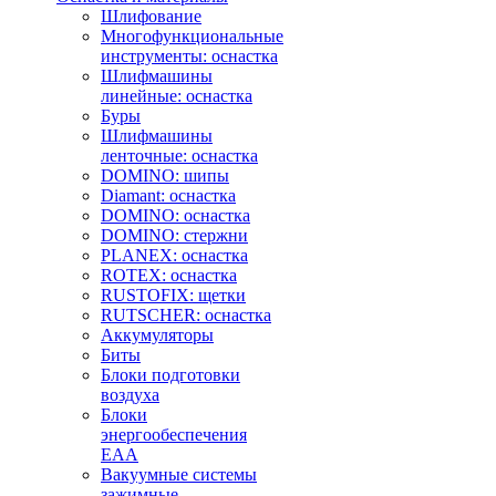
Шлифование
Многофункциональные
инструменты: оснастка
Шлифмашины
линейные: оснастка
Буры
Шлифмашины
ленточные: оснастка
DOMINO: шипы
Diamant: оснастка
DOMINO: оснастка
DOMINO: стержни
PLANEX: оснастка
ROTEX: оснастка
RUSTOFIX: щетки
RUTSCHER: оснастка
Аккумуляторы
Биты
Блоки подготовки
воздуха
Блоки
энергообеспечения
EAA
Вакуумные системы
зажимные