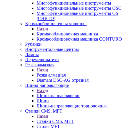
Многофункциональные инструменты
Многофункциональные инструменты OSC
Многофункциональные инструменты OS
(СНЯТО)
Кромкооблицовочная машинка
Назад
Кромкооблицовочная машинка
Кромкооблицовочная машинка CONTURO
Рубанки
Инструментальные центры
Лампы
Перемешиватели
Резка алмазная
Назад
Резка алмазная
Diamant DSC-AG отрезная
Шины-направляющие
Назад
Шины-направляющие
Шины
Шины-направляющие торцовочные
Станки CMS, MFT
Назад
Станки CMS, MFT
Столы MFT