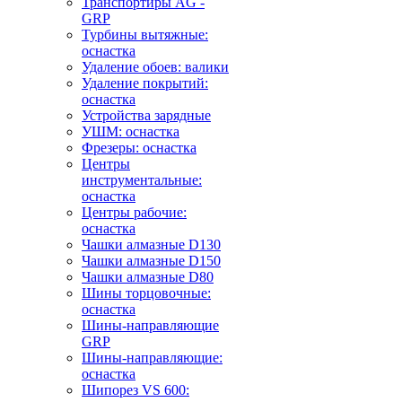
Транспортиры AG -
GRP
Турбины вытяжные:
оснастка
Удаление обоев: валики
Удаление покрытий:
оснастка
Устройства зарядные
УШМ: оснастка
Фрезеры: оснастка
Центры
инструментальные:
оснастка
Центры рабочие:
оснастка
Чашки алмазные D130
Чашки алмазные D150
Чашки алмазные D80
Шины торцовочные:
оснастка
Шины-направляющие
GRP
Шины-направляющие:
оснастка
Шипорез VS 600: