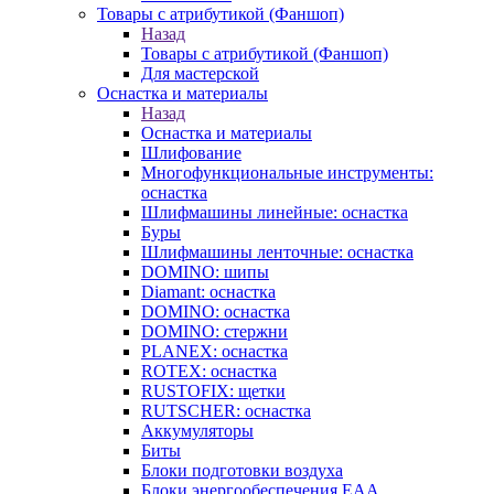
Товары с атрибутикой (Фаншоп)
Назад
Товары с атрибутикой (Фаншоп)
Для мастерской
Оснастка и материалы
Назад
Оснастка и материалы
Шлифование
Многофункциональные инструменты:
оснастка
Шлифмашины линейные: оснастка
Буры
Шлифмашины ленточные: оснастка
DOMINO: шипы
Diamant: оснастка
DOMINO: оснастка
DOMINO: стержни
PLANEX: оснастка
ROTEX: оснастка
RUSTOFIX: щетки
RUTSCHER: оснастка
Аккумуляторы
Биты
Блоки подготовки воздуха
Блоки энергообеспечения EAA