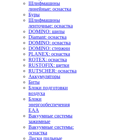
Шлифмашины
линейные: оснастка
Буры
Шлифмашины
ленточные: оснастка
DOMINO: шипы
Diamant: оснастка
DOMINO: оснастка
DOMINO: стержни
PLANEX: оснастка
ROTEX: оснастка
RUSTOFIX: щетки
RUTSCHER: оснастка
Аккумуляторы
Биты
Блоки подготовки
воздуха
Блоки
энергообеспечения
EAA
Вакуумные системы
зажимные
Вакуумные системы:
оснастка
Диски пильные