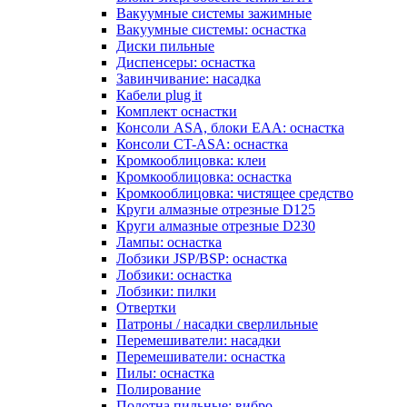
Вакуумные системы зажимные
Вакуумные системы: оснастка
Диски пильные
Диспенсеры: оснастка
Завинчивание: насадка
Кабели plug it
Комплект оснастки
Консоли ASA, блоки EAA: оснастка
Консоли CT-ASA: оснастка
Кромкооблицовка: клеи
Кромкооблицовка: оснастка
Кромкооблицовка: чистящее средство
Круги алмазные отрезные D125
Круги алмазные отрезные D230
Лампы: оснастка
Лобзики JSP/BSP: оснастка
Лобзики: оснастка
Лобзики: пилки
Отвертки
Патроны / насадки сверлильные
Перемешиватели: насадки
Перемешиватели: оснастка
Пилы: оснастка
Полирование
Полотна пильные: вибро