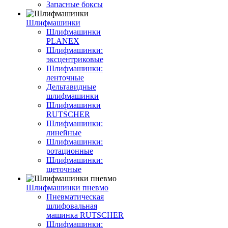
Запасные боксы
Шлифмашинки
Шлифмашинки
PLANEX
Шлифмашинки:
эксцентриковые
Шлифмашинки:
ленточные
Дельтавидные
шлифмашинки
Шлифмашинки
RUTSCHER
Шлифмашинки:
линейные
Шлифмашинки:
ротационные
Шлифмашинки:
щеточные
Шлифмашинки пневмо
Пневматическая
шлифовальная
машинка RUTSCHER
Шлифмашинки: