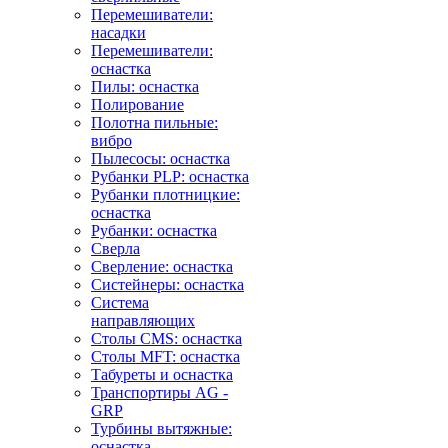
Перемешиватели:
насадки
Перемешиватели:
оснастка
Пилы: оснастка
Полирование
Полотна пильные:
вибро
Пылесосы: оснастка
Рубанки PLP: оснастка
Рубанки плотницкие:
оснастка
Рубанки: оснастка
Сверла
Сверление: оснастка
Систейнеры: оснастка
Система
направляющих
Столы CMS: оснастка
Столы MFT: оснастка
Табуреты и оснастка
Транспортиры AG -
GRP
Турбины вытяжные:
оснастка