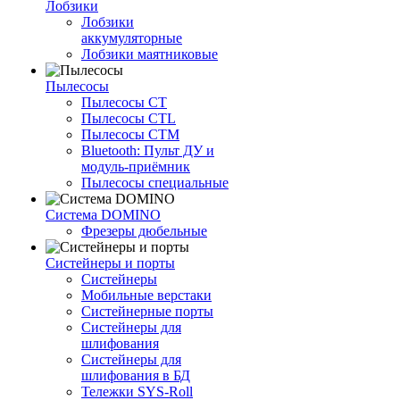
Лобзики
Лобзики
аккумуляторные
Лобзики маятниковые
Пылесосы
Пылесосы CT
Пылесосы CTL
Пылесосы CTM
Bluetooth: Пульт ДУ и
модуль-приёмник
Пылесосы специальные
Система DOMINO
Фрезеры дюбельные
Систейнеры и порты
Систейнеры
Мобильные верстаки
Систейнерные порты
Систейнеры для
шлифования
Систейнеры для
шлифования в БД
Тележки SYS-Roll