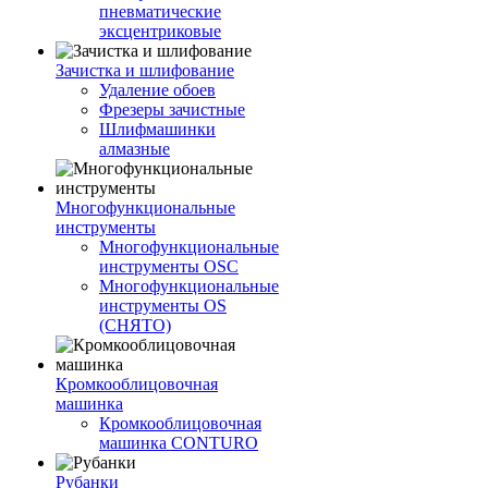
пневматические
эксцентриковые
Зачистка и шлифование
Удаление обоев
Фрезеры зачистные
Шлифмашинки
алмазные
Многофункциональные
инструменты
Многофункциональные
инструменты OSC
Многофункциональные
инструменты OS
(СНЯТО)
Кромкооблицовочная
машинка
Кромкооблицовочная
машинка CONTURO
Рубанки