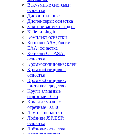
Вакуумные системы:
оснастка
Диски пильные
Диспенсеры: оснастка
Завинчивание: насадка
Кабели plug it
Комплект оснастки
Консоли ASA, блоки
EAA: оснастка
Консоли CT-ASA:
оснастка
Кромкооблицовка: клеи
Кромкооблицовка:
оснастка
Кромкооблицовка:
чистящее средство
Круги алмазные
отрезные D125
Круги алмазные
отрезные D230
Лампы: оснастка
Лобзики JSP/BSP:
оснастка
Лобзики: оснастка