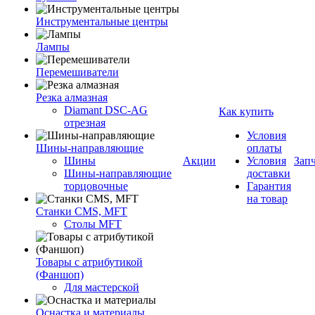
Инструментальные центры
Лампы
Перемешиватели
Резка алмазная
Diamant DSC-AG
Как купить
отрезная
Условия
Шины-направляющие
оплаты
Шины
Акции
Условия
Зап
Шины-направляющие
доставки
торцовочные
Гарантия
на товар
Станки CMS, MFT
Столы MFT
Товары с атрибутикой
(Фаншоп)
Для мастерской
Оснастка и материалы