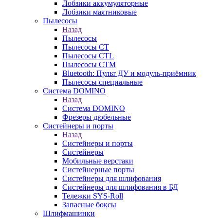
Лобзики аккумуляторные
Лобзики маятниковые
Пылесосы
Назад
Пылесосы
Пылесосы CT
Пылесосы CTL
Пылесосы CTM
Bluetooth: Пульт ДУ и модуль-приёмник
Пылесосы специальные
Система DOMINO
Назад
Система DOMINO
Фрезеры дюбельные
Систейнеры и порты
Назад
Систейнеры и порты
Систейнеры
Мобильные верстаки
Систейнерные порты
Систейнеры для шлифования
Систейнеры для шлифования в БД
Тележки SYS-Roll
Запасные боксы
Шлифмашинки