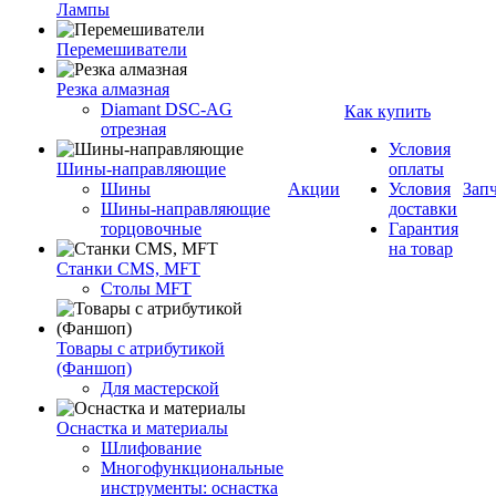
Лампы
Перемешиватели
Резка алмазная
Diamant DSC-AG
Как купить
отрезная
Условия
Шины-направляющие
оплаты
Шины
Акции
Условия
Зап
Шины-направляющие
доставки
торцовочные
Гарантия
на товар
Станки CMS, MFT
Столы MFT
Товары с атрибутикой
(Фаншоп)
Для мастерской
Оснастка и материалы
Шлифование
Многофункциональные
инструменты: оснастка