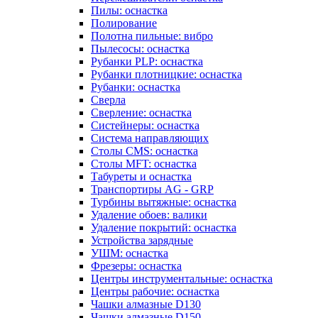
Пилы: оснастка
Полирование
Полотна пильные: вибро
Пылесосы: оснастка
Рубанки PLP: оснастка
Рубанки плотницкие: оснастка
Рубанки: оснастка
Сверла
Сверление: оснастка
Систейнеры: оснастка
Система направляющих
Столы CMS: оснастка
Столы MFT: оснастка
Табуреты и оснастка
Транспортиры AG - GRP
Турбины вытяжные: оснастка
Удаление обоев: валики
Удаление покрытий: оснастка
Устройства зарядные
УШМ: оснастка
Фрезеры: оснастка
Центры инструментальные: оснастка
Центры рабочие: оснастка
Чашки алмазные D130
Чашки алмазные D150