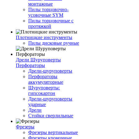
монтажные
Пилы торцовочно-
усовочные SYM
Пилы торцовочные с
протяжкой
Плотницкие инструменты
Пилы дисковые ручные
Дрели Шуруповерты
Перфораторы
Дрели-шуруповерты
Перфораторы
аккумуляторные
Шуруповерты:
гипсокартон
Дрели-шуруповерты
ударные
Дрели
Стойки сверлильные
Фрезеры
Фрезеры вертикальные
Фрезеры кромочные