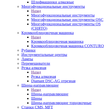
Шлифмашинки алмазные
Многофункциональные инструменты
Назад
Многофункциональные инструменты
Многофункциональные инструменты OSC
Многофункциональные инструменты OS
(СНЯТО)
Кромкооблицовочная машинка
Назад
Кромкооблицовочная машинка
Кромкооблицовочная машинка CONTURO
Рубанки
Инструментальные центры
Лампы
Перемешиватели
Резка алмазная
Назад
Резка алмазная
Diamant DSC-AG отрезная
Шины-направляющие
Назад
Шины-направляющие
Шины
Шины-направляющие торцовочные
Станки CMS, MFT