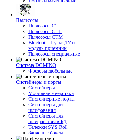
Лобзики маятниковые
Пылесосы
Пылесосы CT
Пылесосы CTL
Пылесосы CTM
Bluetooth: Пульт ДУ и
модуль-приёмник
Пылесосы специальные
Система DOMINO
Фрезеры дюбельные
Систейнеры и порты
Систейнеры
Мобильные верстаки
Систейнерные порты
Систейнеры для
шлифования
Систейнеры для
шлифования в БД
Тележки SYS-Roll
Запасные боксы