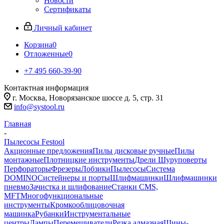
Новости
Сертификаты
Личный кабинет
Корзина
0
Отложенные
0
+7 495 660-39-90
Контактная информация
г. Москва, Новорязанское шоссе д. 5, стр. 31
info@systool.ru
Главная
-
Пылесосы Festool
Акционные предложения
Пилы дисковые ручные
Пилы
монтажные
Плотницкие инструменты
Дрели Шуруповерты
Перфораторы
Фрезеры
Лобзики
Пылесосы
Система
DOMINO
Систейнеры и порты
Шлифмашинки
Шлифмашинки
пневмо
Зачистка и шлифование
Станки CMS,
MFT
Многофункциональные
инструменты
Кромкооблицовочная
машинка
Рубанки
Инструментальные
центры
Лампы
Перемешиватели
Резка алмазная
Шины-