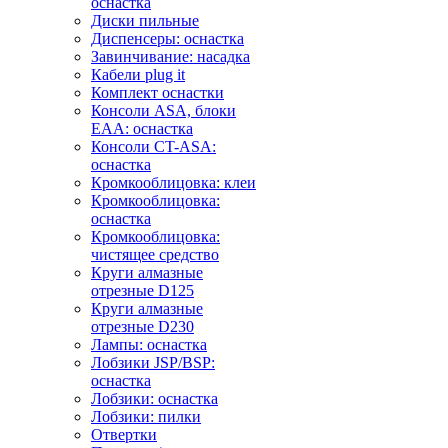
оснастка
Диски пильные
Диспенсеры: оснастка
Завинчивание: насадка
Кабели plug it
Комплект оснастки
Консоли ASA, блоки
EAA: оснастка
Консоли CT-ASA:
оснастка
Кромкооблицовка: клеи
Кромкооблицовка:
оснастка
Кромкооблицовка:
чистящее средство
Круги алмазные
отрезные D125
Круги алмазные
отрезные D230
Лампы: оснастка
Лобзики JSP/BSP:
оснастка
Лобзики: оснастка
Лобзики: пилки
Отвертки