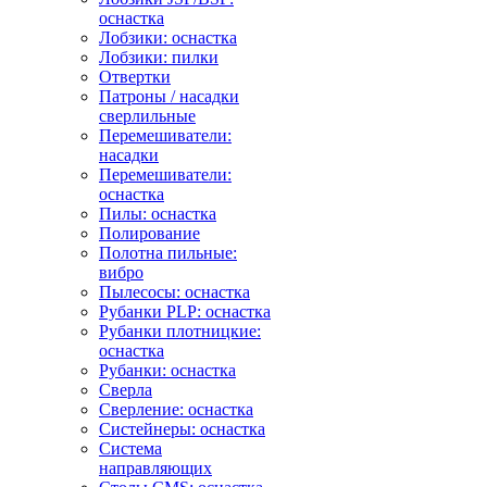
оснастка
Лобзики: оснастка
Лобзики: пилки
Отвертки
Патроны / насадки
сверлильные
Перемешиватели:
насадки
Перемешиватели:
оснастка
Пилы: оснастка
Полирование
Полотна пильные:
вибро
Пылесосы: оснастка
Рубанки PLP: оснастка
Рубанки плотницкие:
оснастка
Рубанки: оснастка
Сверла
Сверление: оснастка
Систейнеры: оснастка
Система
направляющих