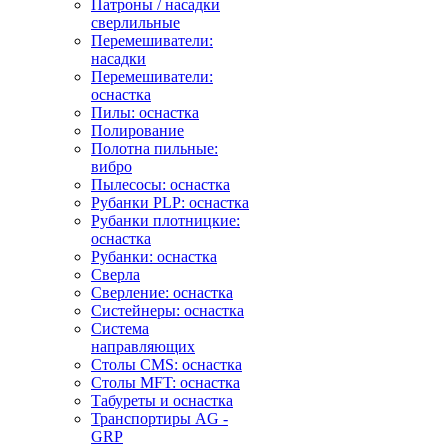
Патроны / насадки
сверлильные
Перемешиватели:
насадки
Перемешиватели:
оснастка
Пилы: оснастка
Полирование
Полотна пильные:
вибро
Пылесосы: оснастка
Рубанки PLP: оснастка
Рубанки плотницкие:
оснастка
Рубанки: оснастка
Сверла
Сверление: оснастка
Систейнеры: оснастка
Система
направляющих
Столы CMS: оснастка
Столы MFT: оснастка
Табуреты и оснастка
Транспортиры AG -
GRP