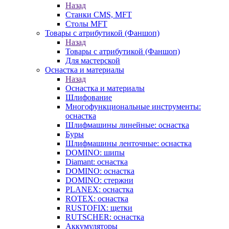
Назад
Станки CMS, MFT
Столы MFT
Товары с атрибутикой (Фаншоп)
Назад
Товары с атрибутикой (Фаншоп)
Для мастерской
Оснастка и материалы
Назад
Оснастка и материалы
Шлифование
Многофункциональные инструменты:
оснастка
Шлифмашины линейные: оснастка
Буры
Шлифмашины ленточные: оснастка
DOMINO: шипы
Diamant: оснастка
DOMINO: оснастка
DOMINO: стержни
PLANEX: оснастка
ROTEX: оснастка
RUSTOFIX: щетки
RUTSCHER: оснастка
Аккумуляторы