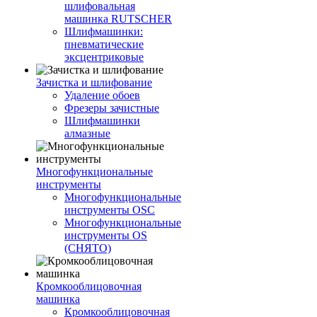
шлифовальная
машинка RUTSCHER
Шлифмашинки:
пневматические
эксцентриковые
Зачистка и шлифование
Удаление обоев
Фрезеры зачистные
Шлифмашинки
алмазные
Многофункциональные
инструменты
Многофункциональные
инструменты OSC
Многофункциональные
инструменты OS
(СНЯТО)
Кромкооблицовочная
машинка
Кромкооблицовочная