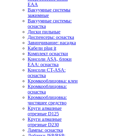
EAA
Вакуумные системы
зажимные
Вакуумные системы:
оснастка
Диски пильные
Диспенсеры: оснастка
Завинчивание: насадка
Кабели plug it
Комплект оснастки
Консоли ASA, блоки
EAA: оснастка
Консоли CT-ASA:
оснастка
Кромкооблицовка: клеи
Кромкооблицовка:
оснастка
Кромкооблицовка:
чистящее средство
Круги алмазные
отрезные D125
Круги алмазные
отрезные D230
Лампы: оснастка
Лобзики JSP/BSP: