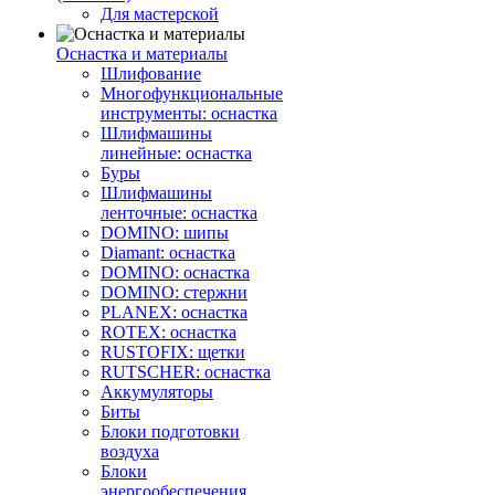
Для мастерской
Оснастка и материалы
Шлифование
Многофункциональные
инструменты: оснастка
Шлифмашины
линейные: оснастка
Буры
Шлифмашины
ленточные: оснастка
DOMINO: шипы
Diamant: оснастка
DOMINO: оснастка
DOMINO: стержни
PLANEX: оснастка
ROTEX: оснастка
RUSTOFIX: щетки
RUTSCHER: оснастка
Аккумуляторы
Биты
Блоки подготовки
воздуха
Блоки
энергообеспечения