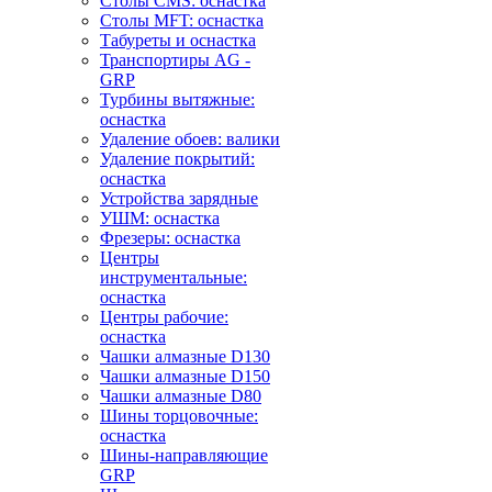
Столы CMS: оснастка
Столы MFT: оснастка
Табуреты и оснастка
Транспортиры AG -
GRP
Турбины вытяжные:
оснастка
Удаление обоев: валики
Удаление покрытий:
оснастка
Устройства зарядные
УШМ: оснастка
Фрезеры: оснастка
Центры
инструментальные:
оснастка
Центры рабочие:
оснастка
Чашки алмазные D130
Чашки алмазные D150
Чашки алмазные D80
Шины торцовочные:
оснастка
Шины-направляющие
GRP