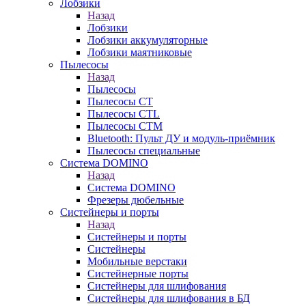
Лобзики
Назад
Лобзики
Лобзики аккумуляторные
Лобзики маятниковые
Пылесосы
Назад
Пылесосы
Пылесосы CT
Пылесосы CTL
Пылесосы CTM
Bluetooth: Пульт ДУ и модуль-приёмник
Пылесосы специальные
Система DOMINO
Назад
Система DOMINO
Фрезеры дюбельные
Систейнеры и порты
Назад
Систейнеры и порты
Систейнеры
Мобильные верстаки
Систейнерные порты
Систейнеры для шлифования
Систейнеры для шлифования в БД