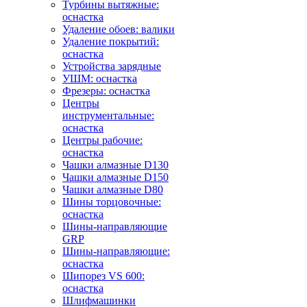
Турбины вытяжные:
оснастка
Удаление обоев: валики
Удаление покрытий:
оснастка
Устройства зарядные
УШМ: оснастка
Фрезеры: оснастка
Центры
инструментальные:
оснастка
Центры рабочие:
оснастка
Чашки алмазные D130
Чашки алмазные D150
Чашки алмазные D80
Шины торцовочные:
оснастка
Шины-направляющие
GRP
Шины-направляющие:
оснастка
Шипорез VS 600:
оснастка
Шлифмашинки