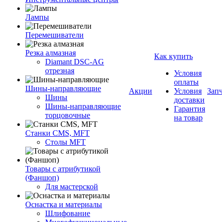
Лампы
Перемешиватели
Резка алмазная
Как купить
Diamant DSC-AG
отрезная
Условия
оплаты
Шины-направляющие
Акции
Условия
Зап
Шины
доставки
Шины-направляющие
Гарантия
торцовочные
на товар
Станки CMS, MFT
Столы MFT
Товары с атрибутикой
(Фаншоп)
Для мастерской
Оснастка и материалы
Шлифование