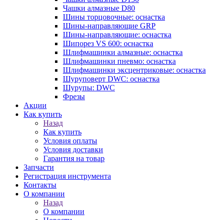
Чашки алмазные D80
Шины торцовочные: оснастка
Шины-направляющие GRP
Шины-направляющие: оснастка
Шипорез VS 600: оснастка
Шлифмашинки алмазные: оснастка
Шлифмашинки пневмо: оснастка
Шлифмашинки эксцентриковые: оснастка
Шуруповерт DWC: оснастка
Шурупы: DWC
Фрезы
Акции
Как купить
Назад
Как купить
Условия оплаты
Условия доставки
Гарантия на товар
Запчасти
Регистрация инструмента
Контакты
О компании
Назад
О компании