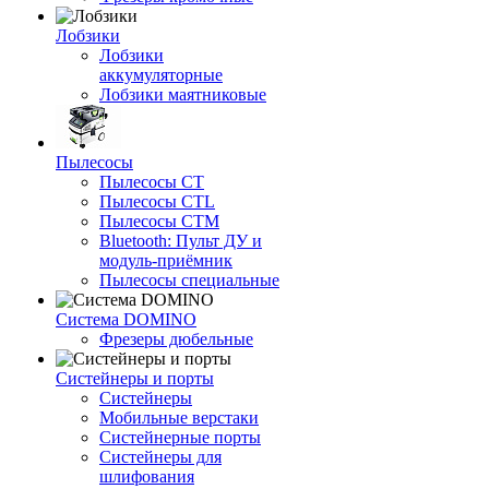
Лобзики
Лобзики
аккумуляторные
Лобзики маятниковые
Пылесосы
Пылесосы CT
Пылесосы CTL
Пылесосы CTM
Bluetooth: Пульт ДУ и
модуль-приёмник
Пылесосы специальные
Система DOMINO
Фрезеры дюбельные
Систейнеры и порты
Систейнеры
Мобильные верстаки
Систейнерные порты
Систейнеры для
шлифования