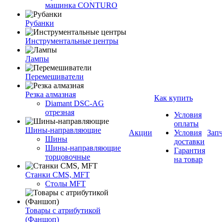
машинка CONTURO
Рубанки
Инструментальные центры
Лампы
Перемешиватели
Резка алмазная
Как купить
Diamant DSC-AG
отрезная
Условия
оплаты
Шины-направляющие
Акции
Условия
Зап
Шины
доставки
Шины-направляющие
Гарантия
торцовочные
на товар
Станки CMS, MFT
Столы MFT
Товары с атрибутикой
(Фаншоп)