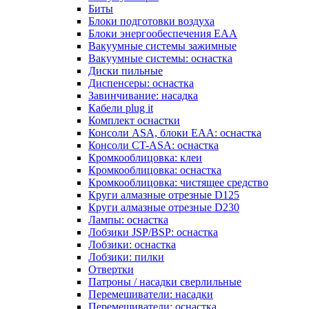
Биты
Блоки подготовки воздуха
Блоки энергообеспечения EAA
Вакуумные системы зажимные
Вакуумные системы: оснастка
Диски пильные
Диспенсеры: оснастка
Завинчивание: насадка
Кабели plug it
Комплект оснастки
Консоли ASA, блоки EAA: оснастка
Консоли CT-ASA: оснастка
Кромкооблицовка: клеи
Кромкооблицовка: оснастка
Кромкооблицовка: чистящее средство
Круги алмазные отрезные D125
Круги алмазные отрезные D230
Лампы: оснастка
Лобзики JSP/BSP: оснастка
Лобзики: оснастка
Лобзики: пилки
Отвертки
Патроны / насадки сверлильные
Перемешиватели: насадки
Перемешиватели: оснастка