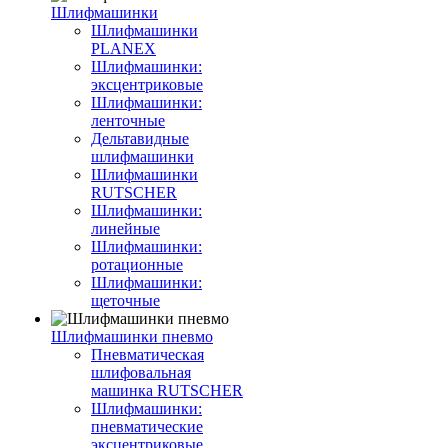
Шлифмашинки
Шлифмашинки
PLANEX
Шлифмашинки:
эксцентриковые
Шлифмашинки:
ленточные
Дельтавидные
шлифмашинки
Шлифмашинки
RUTSCHER
Шлифмашинки:
линейные
Шлифмашинки:
ротационные
Шлифмашинки:
щеточные
Шлифмашинки пневмо
Пневматическая
шлифовальная
машинка RUTSCHER
Шлифмашинки:
пневматические
эксцентриковые