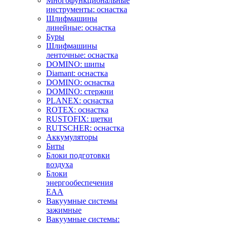
Многофункциональные
инструменты: оснастка
Шлифмашины
линейные: оснастка
Буры
Шлифмашины
ленточные: оснастка
DOMINO: шипы
Diamant: оснастка
DOMINO: оснастка
DOMINO: стержни
PLANEX: оснастка
ROTEX: оснастка
RUSTOFIX: щетки
RUTSCHER: оснастка
Аккумуляторы
Биты
Блоки подготовки
воздуха
Блоки
энергообеспечения
EAA
Вакуумные системы
зажимные
Вакуумные системы: