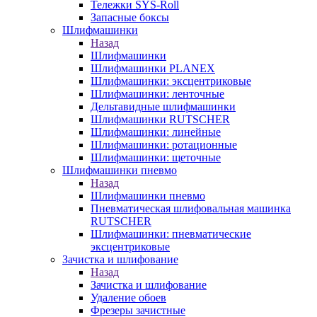
Тележки SYS-Roll
Запасные боксы
Шлифмашинки
Назад
Шлифмашинки
Шлифмашинки PLANEX
Шлифмашинки: эксцентриковые
Шлифмашинки: ленточные
Дельтавидные шлифмашинки
Шлифмашинки RUTSCHER
Шлифмашинки: линейные
Шлифмашинки: ротационные
Шлифмашинки: щеточные
Шлифмашинки пневмо
Назад
Шлифмашинки пневмо
Пневматическая шлифовальная машинка
RUTSCHER
Шлифмашинки: пневматические
эксцентриковые
Зачистка и шлифование
Назад
Зачистка и шлифование
Удаление обоев
Фрезеры зачистные