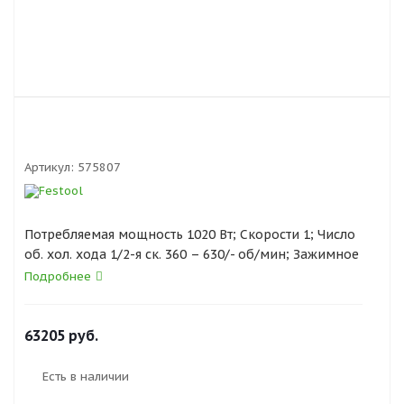
Артикул:
575807
Потребляемая мощность 1020 Вт; Скорости 1; Число
об. хол. хода 1/2-я ск. 360 – 630/- об/мин; Зажимное
приспособление M14/ErgoFix; Диаметр зажимной
Подробнее
шейки 57 мм; Макс. Ø насадки-мешалки 120 мм;
Смешиваемое количество 40 л; Масса 4.5 кг
63205
руб.
Есть в наличии