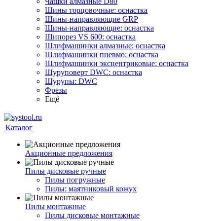
Чашки алмазные D80
Шины торцовочные: оснастка
Шины-направляющие GRP
Шины-направляющие: оснастка
Шипорез VS 600: оснастка
Шлифмашинки алмазные: оснастка
Шлифмашинки пневмо: оснастка
Шлифмашинки эксцентриковые: оснастка
Шуруповерт DWC: оснастка
Шурупы: DWC
Фрезы
Ещё
Каталог
Акционные предложения
Пилы дисковые ручные
Пилы погружные
Пилы: маятниковый кожух
Пилы монтажные
Пилы дисковые монтажные