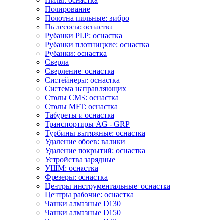
Пилы: оснастка
Полирование
Полотна пильные: вибро
Пылесосы: оснастка
Рубанки PLP: оснастка
Рубанки плотницкие: оснастка
Рубанки: оснастка
Сверла
Сверление: оснастка
Систейнеры: оснастка
Система направляющих
Столы CMS: оснастка
Столы MFT: оснастка
Табуреты и оснастка
Транспортиры AG - GRP
Турбины вытяжные: оснастка
Удаление обоев: валики
Удаление покрытий: оснастка
Устройства зарядные
УШМ: оснастка
Фрезеры: оснастка
Центры инструментальные: оснастка
Центры рабочие: оснастка
Чашки алмазные D130
Чашки алмазные D150