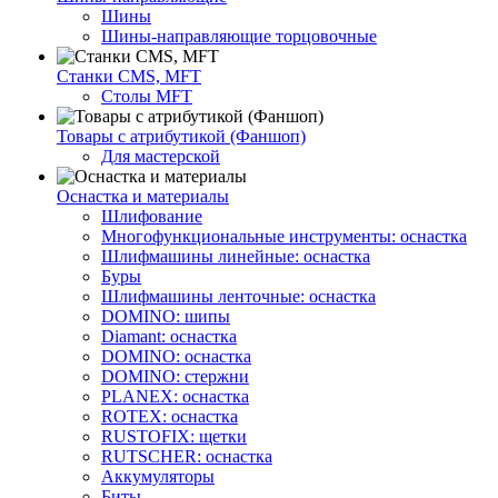
Шины
Шины-направляющие торцовочные
Станки CMS, MFT
Столы MFT
Товары с атрибутикой (Фаншоп)
Для мастерской
Оснастка и материалы
Шлифование
Многофункциональные инструменты: оснастка
Шлифмашины линейные: оснастка
Буры
Шлифмашины ленточные: оснастка
DOMINO: шипы
Diamant: оснастка
DOMINO: оснастка
DOMINO: стержни
PLANEX: оснастка
ROTEX: оснастка
RUSTOFIX: щетки
RUTSCHER: оснастка
Аккумуляторы
Биты