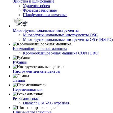
Зачистка и шлифование
Удаление обоев
Фрезеры зачистные
Шлифмашинки алмазные
Многофункциональные инструменты
Многофункциональные инструменты OSC
Многофункциональные инструменты OS (СНЯТО)
Кромкооблицовочная машинка
Кромкооблицовочная машинка CONTURO
Рубанки
Инструментальные центры
Лампы
Перемешиватели
Резка алмазная
Diamant DSC-AG отрезная
Шины-направляющие