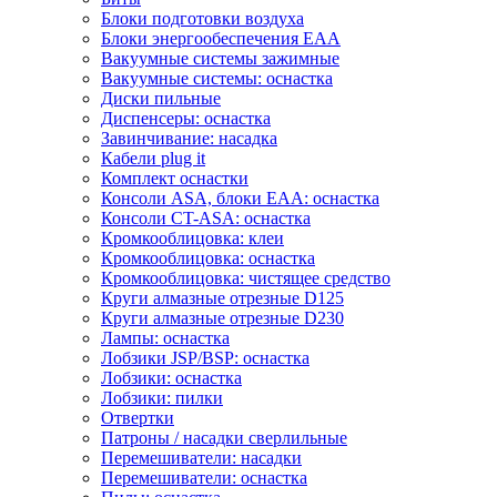
Блоки подготовки воздуха
Блоки энергообеспечения EAA
Вакуумные системы зажимные
Вакуумные системы: оснастка
Диски пильные
Диспенсеры: оснастка
Завинчивание: насадка
Кабели plug it
Комплект оснастки
Консоли ASA, блоки EAA: оснастка
Консоли CT-ASA: оснастка
Кромкооблицовка: клеи
Кромкооблицовка: оснастка
Кромкооблицовка: чистящее средство
Круги алмазные отрезные D125
Круги алмазные отрезные D230
Лампы: оснастка
Лобзики JSP/BSP: оснастка
Лобзики: оснастка
Лобзики: пилки
Отвертки
Патроны / насадки сверлильные
Перемешиватели: насадки
Перемешиватели: оснастка