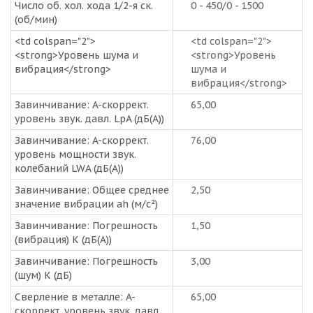
Число об. хол. хода 1/2-я ск.
0 - 450/0 - 1500
(об/мин)
<td colspan="2">
<td colspan="2">
<strong>Уровень шума и
<strong>Уровень
вибрация</strong>
шума и
вибрация</strong>
Завинчивание: A-скоррект.
65,00
уровень звук. давл. LpA (дБ(A))
Завинчивание: A-скоррект.
76,00
уровень мощности звук.
колебаний LWA (дБ(A))
Завинчивание: Общее среднее
2,50
значение вибрации ah (м/с²)
Завинчивание: Погрешность
1,50
(вибрация) K (дБ(A))
Завинчивание: Погрешность
3,00
(шум) K (дБ)
Сверление в металле: A-
65,00
скоррект. уровень звук. давл.