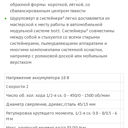
образной формы: короткой, лёгкой, со
сбалансированным центром тяжести
Шуруповёрт в систейнере³ легко доставляется из
мастерской к месту работы в автомобильной
модульной системе bott. Систейнеры³ совместимы
между собой и стыкуются со всеми старыми
систейнерами, пылеудаляющими аппаратами и
многими компонентами системной оснастки,
например с роликовой доской или мобильным
верстаком
Напряжение аккумулятора 18 В
Скорости 2
Число об. хол. хода 1/2-я ск. 0 - 450/0 - 1500 об/мин
Диаметр сверления, древес./сталь 45/13 мм
Регулировка крутящего момента, 1/2-я ск. 0.8 - 8/0.5 - 6
Н·м
Макс. крутящий момент др/ст 35/50 Н·м