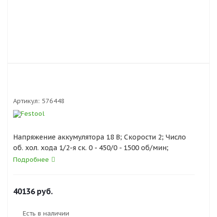
Артикул:
576448
Напряжение аккумулятора 18 В; Скорости 2; Число
об. хол. хода 1/2-я ск. 0 - 450/0 - 1500 об/мин;
Диаметр сверления, древес./сталь 45/13 мм;
Подробнее
Регулировка крутящего момента, 1/2-я ск. 0.8 - 8/0.5
- 6 Н·м; Макс. крутящий момент др/ст 35/50 Н·м;
Диапазон зажима патрона 1.5 - 13 мм; Ёмкость
40136
руб.
литий-ионного аккум. 3,1/4,0/5,2 А/ч; Масса с литий-
ионным аккум. 1,5/1,6/1,8 кг
Есть в наличии