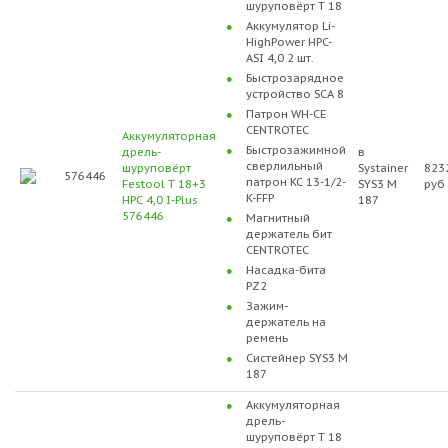
шуруповёрт T 18
Аккумулятор Li-
HighPower HPC-
ASI 4,0 2 шт.
Быстрозарядное
устройство SCA 8
Патрон WH-CE
CENTROTEC
Аккумуляторная
Быстрозажимной
дрель-
в
сверлильный
шуруповёрт
Systainer
823
576446
патрон KC 13-1/2-
Festool T 18+3
SYS3 M
руб
K-FFP
HPC 4,0 I-Plus
187
576446
Магнитный
держатель бит
CENTROTEC
Насадка-бита
PZ2
Зажим-
держатель на
ремень
Систейнер SYS3 M
187
Аккумуляторная
дрель-
шуруповёрт T 18