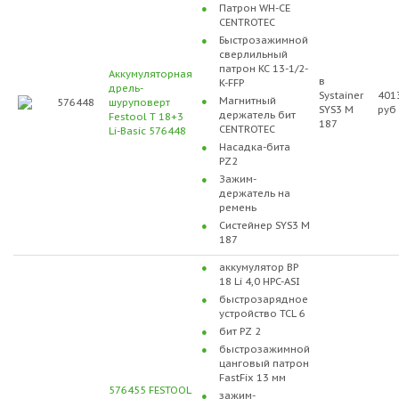
Патрон WH-CE
CENTROTEC
Быстрозажимной
сверлильный
патрон KC 13-1/2-
Аккумуляторная
в
K-FFP
дрель-
Systainer
401
Магнитный
576448
шуруповерт
SYS3 M
руб
держатель бит
Festool T 18+3
187
CENTROTEC
Li-Basic 576448
Насадка-бита
PZ2
Зажим-
держатель на
ремень
Систейнер SYS3 M
187
аккумулятор BP
18 Li 4,0 HPC-ASI
быстрозарядное
устройство TCL 6
бит PZ 2
быстрозажимной
цанговый патрон
FastFix 13 мм
576455 FESTOOL
зажим-