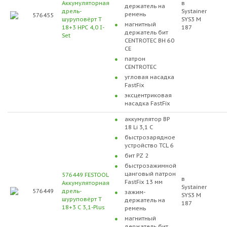
Аккумуляторная
в
держатель на
дрель-
Systainer
ремень
576455
шуруповёрт T
SYS3 M
магнитный
18+3 HPC 4,0 I-
187
держатель бит
Set
CENTROTEC BH 60
CE
патрон
CENTROTEC
угловая насадка
FastFix
эксцентриковая
насадка FastFix
аккумулятор BP
18 Li 3,1 C
быстрозарядное
устройство TCL 6
бит PZ 2
быстрозажимной
цанговый патрон
576449 FESTOOL
в
FastFix 13 мм
Аккумуляторная
Systainer
576449
дрель-
зажим-
SYS3 M
шуруповёрт T
держатель на
187
18+3 C 3,1-Plus
ремень
магнитный
держатель бит