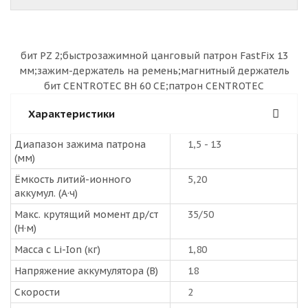
бит PZ 2;быстрозажимной цанговый патрон FastFix 13
мм;зажим-держатель на ремень;магнитный держатель
бит CENTROTEC BH 60 CE;патрон CENTROTEC
Характеристики
Диапазон зажима патрона
1,5 - 13
(мм)
Ёмкость литий-ионного
5,20
аккумул. (А·ч)
Макс. крутящий момент др/ст
35/50
(Н·м)
Масса с Li-Ion (кг)
1,80
Напряжение аккумулятора (В)
18
Скорости
2