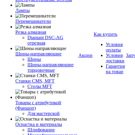
Лампы
Перемешиватели
Резка алмазная
Как купить
Diamant DSC-AG
отрезная
Условия
оплаты
Шины-направляющие
Акции
Условия
Зап
Шины
доставки
Шины-направляющие
Гарантия
торцовочные
на товар
Станки CMS, MFT
Столы MFT
Товары с атрибутикой
(Фаншоп)
Для мастерской
Оснастка и материалы
Шлифование