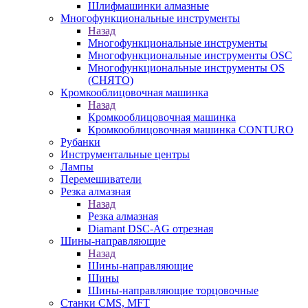
Шлифмашинки алмазные
Многофункциональные инструменты
Назад
Многофункциональные инструменты
Многофункциональные инструменты OSC
Многофункциональные инструменты OS
(СНЯТО)
Кромкооблицовочная машинка
Назад
Кромкооблицовочная машинка
Кромкооблицовочная машинка CONTURO
Рубанки
Инструментальные центры
Лампы
Перемешиватели
Резка алмазная
Назад
Резка алмазная
Diamant DSC-AG отрезная
Шины-направляющие
Назад
Шины-направляющие
Шины
Шины-направляющие торцовочные
Станки CMS, MFT