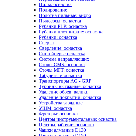
Пилы: оснастка
Полирование
Полотна пильные: вибро
Пылесосы: оснастка
Рубанки PLP: оснастка
Рубанки плотницкие: оснастка
Рубанки: оснастка
Сверла
Сверление: оснастка
Систейнеры: оснастка
Система направляющих
Столы CMS: оснастка
Столы MFT: оснастка
Табуреты и оснастка
Транспортиры AG - GRP
Турбины вытяжные: оснастка
Удаление обоев: валики
Удаление покрытий: оснастка
Устройства зарядные
УШМ: оснастка
Фрезеры: оснастка
Центры инструментальные: оснастка
Центры рабочие: оснастка
Чашки алмазные D130
Чашки алмазные D150