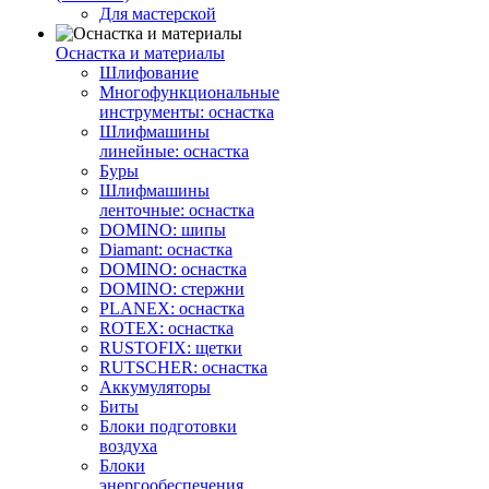
Для мастерской
Оснастка и материалы
Шлифование
Многофункциональные
инструменты: оснастка
Шлифмашины
линейные: оснастка
Буры
Шлифмашины
ленточные: оснастка
DOMINO: шипы
Diamant: оснастка
DOMINO: оснастка
DOMINO: стержни
PLANEX: оснастка
ROTEX: оснастка
RUSTOFIX: щетки
RUTSCHER: оснастка
Аккумуляторы
Биты
Блоки подготовки
воздуха
Блоки
энергообеспечения