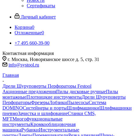
Новости
Сертификаты
Личный кабинет
Корзина
0
Отложенные
0
+7 495 660-39-90
Контактная информация
г. Москва, Новорязанское шоссе д. 5, стр. 31
info@systool.ru
Главная
-
Дрели Шуруповерты Перфораторы Festool
Акционные предложения
Пилы дисковые ручные
Пилы
монтажные
Плотницкие инструменты
Дрели Шуруповерты
Перфораторы
Фрезеры
Лобзики
Пылесосы
Система
DOMINO
Систейнеры и порты
Шлифмашинки
Шлифмашинки
пневмо
Зачистка и шлифование
Станки CMS,
MFT
Многофункциональные
инструменты
Кромкооблицовочная
машинка
Рубанки
Инструментальные
центры
Лампы
Перемешиватели
Резка алмазная
Шины-