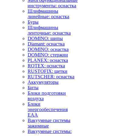
Многофункциональные
инструменты: оснастка
Шлифмашины
линейные: оснастка
Буры
Шлифмашины
ленточные: оснастка
DOMINO: шипы
Diamant: оснастка
DOMINO: оснастка
DOMINO: стержни
PLANEX: оснастка
ROTEX: оснастка
RUSTOFIX: щетки
RUTSCHER: оснастка
Аккумуляторы
Биты
Блоки подготовки
воздуха
Блоки
энергообеспечения
EAA
Вакуумные системы
зажимные
Вакуумные системы: