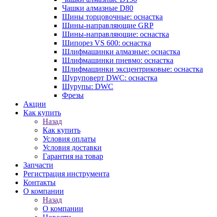
Чашки алмазные D80
Шины торцовочные: оснастка
Шины-направляющие GRP
Шины-направляющие: оснастка
Шипорез VS 600: оснастка
Шлифмашинки алмазные: оснастка
Шлифмашинки пневмо: оснастка
Шлифмашинки эксцентриковые: оснастка
Шуруповерт DWC: оснастка
Шурупы: DWC
Фрезы
Акции
Как купить
Назад
Как купить
Условия оплаты
Условия доставки
Гарантия на товар
Запчасти
Регистрация инструмента
Контакты
О компании
Назад
О компании