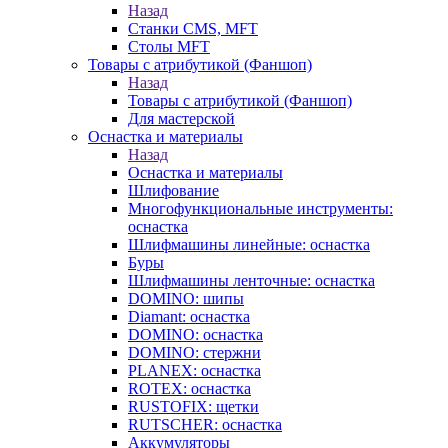
Назад
Станки CMS, MFT
Столы MFT
Товары с атрибутикой (Фаншоп)
Назад
Товары с атрибутикой (Фаншоп)
Для мастерской
Оснастка и материалы
Назад
Оснастка и материалы
Шлифование
Многофункциональные инструменты:
оснастка
Шлифмашины линейные: оснастка
Буры
Шлифмашины ленточные: оснастка
DOMINO: шипы
Diamant: оснастка
DOMINO: оснастка
DOMINO: стержни
PLANEX: оснастка
ROTEX: оснастка
RUSTOFIX: щетки
RUTSCHER: оснастка
Аккумуляторы