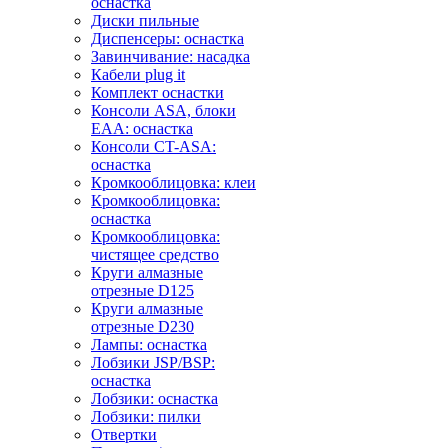
оснастка
Диски пильные
Диспенсеры: оснастка
Завинчивание: насадка
Кабели plug it
Комплект оснастки
Консоли ASA, блоки
EAA: оснастка
Консоли CT-ASA:
оснастка
Кромкооблицовка: клеи
Кромкооблицовка:
оснастка
Кромкооблицовка:
чистящее средство
Круги алмазные
отрезные D125
Круги алмазные
отрезные D230
Лампы: оснастка
Лобзики JSP/BSP:
оснастка
Лобзики: оснастка
Лобзики: пилки
Отвертки