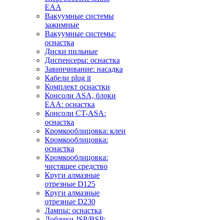
EAA
Вакуумные системы
зажимные
Вакуумные системы:
оснастка
Диски пильные
Диспенсеры: оснастка
Завинчивание: насадка
Кабели plug it
Комплект оснастки
Консоли ASA, блоки
EAA: оснастка
Консоли CT-ASA:
оснастка
Кромкооблицовка: клеи
Кромкооблицовка:
оснастка
Кромкооблицовка:
чистящее средство
Круги алмазные
отрезные D125
Круги алмазные
отрезные D230
Лампы: оснастка
Лобзики JSP/BSP: