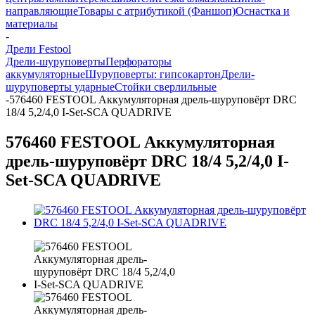
направляющие
Товары с атрибутикой (Фаншоп)
Оснастка и
материалы
-
Дрели Festool
Дрели-шуруповерты
Перфораторы
аккумуляторные
Шуруповерты: гипсокартон
Дрели-
шуруповерты ударные
Стойки сверлильные
-
576460 FESTOOL Аккумуляторная дрель-шуруповёрт DRC
18/4 5,2/4,0 I-Set-SCA QUADRIVE
576460 FESTOOL Аккумуляторная
дрель-шуруповёрт DRC 18/4 5,2/4,0 I-
Set-SCA QUADRIVE