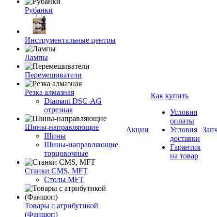
Рубанки
Инструментальные центры
Лампы
Перемешиватели
Резка алмазная
Как купить
Diamant DSC-AG
отрезная
Условия
оплаты
Шины-направляющие
Акции
Условия
Зап
Шины
доставки
Шины-направляющие
Гарантия
торцовочные
на товар
Станки CMS, MFT
Столы MFT
Товары с атрибутикой
(Фаншоп)