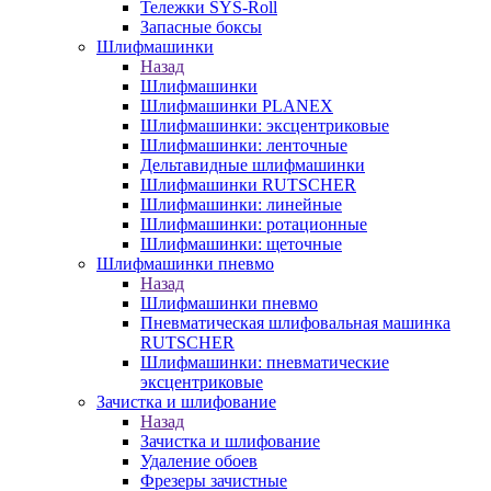
Тележки SYS-Roll
Запасные боксы
Шлифмашинки
Назад
Шлифмашинки
Шлифмашинки PLANEX
Шлифмашинки: эксцентриковые
Шлифмашинки: ленточные
Дельтавидные шлифмашинки
Шлифмашинки RUTSCHER
Шлифмашинки: линейные
Шлифмашинки: ротационные
Шлифмашинки: щеточные
Шлифмашинки пневмо
Назад
Шлифмашинки пневмо
Пневматическая шлифовальная машинка
RUTSCHER
Шлифмашинки: пневматические
эксцентриковые
Зачистка и шлифование
Назад
Зачистка и шлифование
Удаление обоев
Фрезеры зачистные