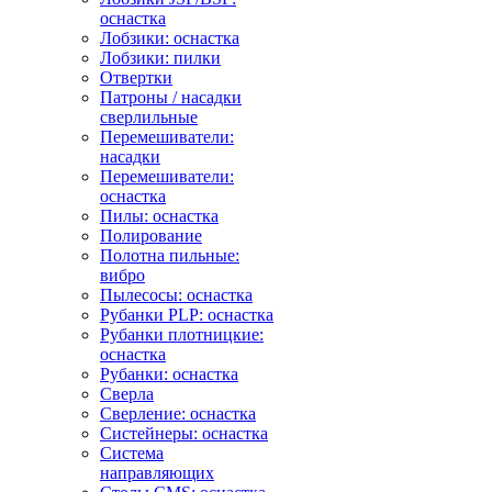
оснастка
Лобзики: оснастка
Лобзики: пилки
Отвертки
Патроны / насадки
сверлильные
Перемешиватели:
насадки
Перемешиватели:
оснастка
Пилы: оснастка
Полирование
Полотна пильные:
вибро
Пылесосы: оснастка
Рубанки PLP: оснастка
Рубанки плотницкие:
оснастка
Рубанки: оснастка
Сверла
Сверление: оснастка
Систейнеры: оснастка
Система
направляющих