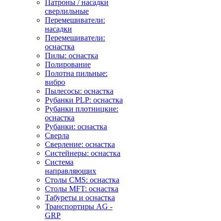
Патроны / насадки
сверлильные
Перемешиватели:
насадки
Перемешиватели:
оснастка
Пилы: оснастка
Полирование
Полотна пильные:
вибро
Пылесосы: оснастка
Рубанки PLP: оснастка
Рубанки плотницкие:
оснастка
Рубанки: оснастка
Сверла
Сверление: оснастка
Систейнеры: оснастка
Система
направляющих
Столы CMS: оснастка
Столы MFT: оснастка
Табуреты и оснастка
Транспортиры AG -
GRP