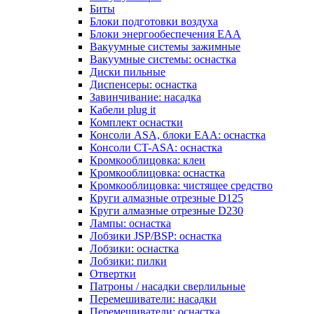
Биты
Блоки подготовки воздуха
Блоки энергообеспечения EAA
Вакуумные системы зажимные
Вакуумные системы: оснастка
Диски пильные
Диспенсеры: оснастка
Завинчивание: насадка
Кабели plug it
Комплект оснастки
Консоли ASA, блоки EAA: оснастка
Консоли CT-ASA: оснастка
Кромкооблицовка: клеи
Кромкооблицовка: оснастка
Кромкооблицовка: чистящее средство
Круги алмазные отрезные D125
Круги алмазные отрезные D230
Лампы: оснастка
Лобзики JSP/BSP: оснастка
Лобзики: оснастка
Лобзики: пилки
Отвертки
Патроны / насадки сверлильные
Перемешиватели: насадки
Перемешиватели: оснастка