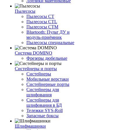
Лобзики маятниковые
Пылесосы
Пылесосы CT
Пылесосы CTL
Пылесосы CTM
Bluetooth: Пульт ДУ и
модуль-приёмник
Пылесосы специальные
Система DOMINO
Фрезеры дюбельные
Систейнеры и порты
Систейнеры
Мобильные верстаки
Систейнерные порты
Систейнеры для
шлифования
Систейнеры для
шлифования в БД
Тележки SYS-Roll
Запасные боксы
Шлифмашинки