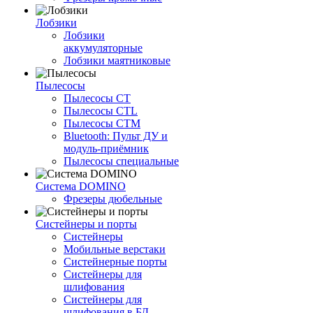
Лобзики
Лобзики
аккумуляторные
Лобзики маятниковые
Пылесосы
Пылесосы CT
Пылесосы CTL
Пылесосы CTM
Bluetooth: Пульт ДУ и
модуль-приёмник
Пылесосы специальные
Система DOMINO
Фрезеры дюбельные
Систейнеры и порты
Систейнеры
Мобильные верстаки
Систейнерные порты
Систейнеры для
шлифования
Систейнеры для
шлифования в БД