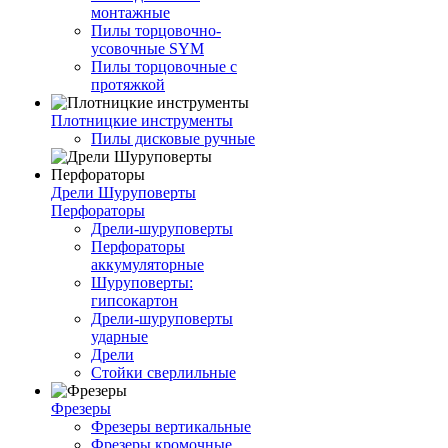
монтажные
Пилы торцовочно-
усовочные SYM
Пилы торцовочные с
протяжкой
Плотницкие инструменты
Пилы дисковые ручные
Дрели Шуруповерты
Перфораторы
Дрели-шуруповерты
Перфораторы
аккумуляторные
Шуруповерты:
гипсокартон
Дрели-шуруповерты
ударные
Дрели
Стойки сверлильные
Фрезеры
Фрезеры вертикальные
Фрезеры кромочные