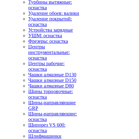
Турбины вытяжные:
оснастка
Удаление обоев: валики
Удаление покрытий:
оснастка
Устройства зарядные
УШМ: оснастка
Фрезеры: оснастка
Центры
инструментальные:
оснастка
Центры рабочие:
оснастка
Чашки алмазные D130
Чашки алмазные D150
Чашки алмазные D80
Шины торцовочные:
оснастка
Шины-направляющие
GRP
Шины-направляющие:
оснастка
Шипорез VS 600:
оснастка
Шлифмашинки