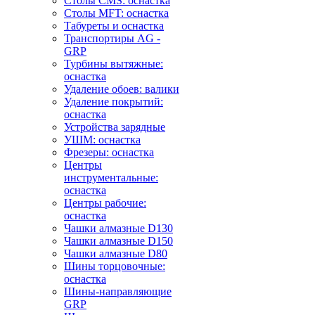
Столы CMS: оснастка
Столы MFT: оснастка
Табуреты и оснастка
Транспортиры AG -
GRP
Турбины вытяжные:
оснастка
Удаление обоев: валики
Удаление покрытий:
оснастка
Устройства зарядные
УШМ: оснастка
Фрезеры: оснастка
Центры
инструментальные:
оснастка
Центры рабочие:
оснастка
Чашки алмазные D130
Чашки алмазные D150
Чашки алмазные D80
Шины торцовочные:
оснастка
Шины-направляющие
GRP