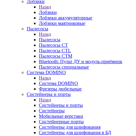
Лобзики
Назад
Лобзики
Лобзики аккумуляторные
Лобзики маятниковые
Пылесосы
Назад
Пылесосы
Пылесосы CT
Пылесосы CTL
Пылесосы CTM
Bluetooth: Пульт ДУ и модуль-приёмник
Пылесосы специальные
Система DOMINO
Назад
Система DOMINO
Фрезеры дюбельные
Систейнеры и порты
Назад
Систейнеры и порты
Систейнеры
Мобильные верстаки
Систейнерные порты
Систейнеры для шлифования
Систейнеры для шлифования в БД