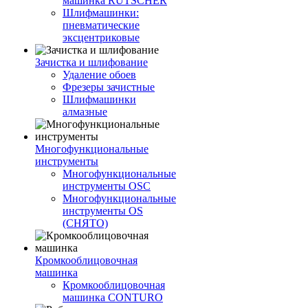
машинка RUTSCHER
Шлифмашинки:
пневматические
эксцентриковые
Зачистка и шлифование
Удаление обоев
Фрезеры зачистные
Шлифмашинки
алмазные
Многофункциональные
инструменты
Многофункциональные
инструменты OSC
Многофункциональные
инструменты OS
(СНЯТО)
Кромкооблицовочная
машинка
Кромкооблицовочная
машинка CONTURO