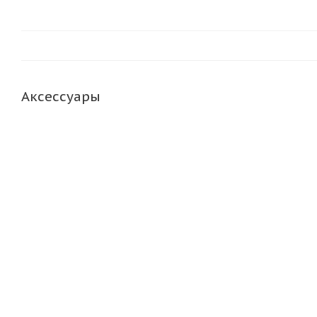
Аксессуары
НОВИНКА
Набор бит в кассете Festool BKS SYS3 100мм CE 577399