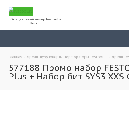
Официальный дилер Festool в
России
Главная
-
Дрели Шуруповерты Перфораторы Festool
-
Дрели Fe
577188 Промо набор FESTOO
Plus + Набор бит SYS3 XXS