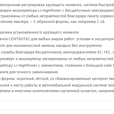
лектронная регулировка крутящего момента, система быстрой
Тандем аккумулятора Li-HighPower с бесщёточным электродвиг
трахованы от любых неприятностей благодаря пакету сервисных
тению мастера — C-образной формы, как например C 18.
ировки установленного крутящего момента
ента CENTROTEC для любых видов работ: угловая и эксцентрик
рте для молниеносной замены насадок без инструмента
к службы благодаря бесщёточному электродвигателю EC-TEC,
руповёрт и аккумулятор застрахованы от любых неприятностей
ятору Li-HighPower с элементами, стойкими к большой силе 
ента для точного завинчивания
 формы: короткой, лёгкой, со сбалансированным центром тя
ерской к месту работы в автомобильной модульной системе bo
атами и многими компонентами системной оснастки, наприм