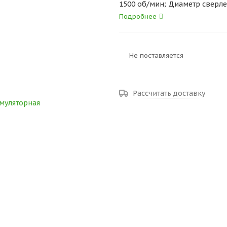
1500 об/мин; Диаметр сверле
момента, 1/2-я ск. 0.8 - 8/0.5
Подробнее
Диапазон зажима патрона 1.5 
с Li-Ion 1.6 кг
Не поставляется
Рассчитать доставку