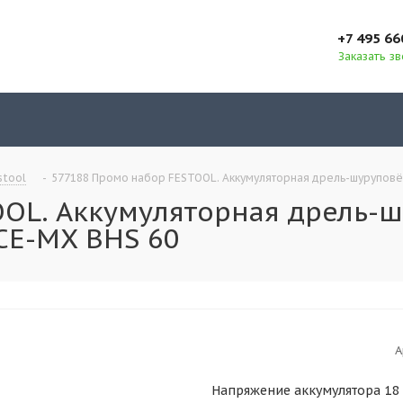
+7 495 66
Заказать з
stool
-
577188 Промо набор FESTOOL. Аккумуляторная дрель-шуруповёрт 
L. Аккумуляторная дрель-шур
 CE-MX BHS 60
А
Напряжение аккумулятора 18 В; 