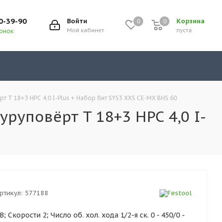
0-39-90
Войти
Корзина
0
0
0
Мой кабинет
пуста
вонок
T 18+3 HPC 4,0 I-Plus + Набор бит SYS3 XXS CE-MX BHS 60
уповёрт T 18+3 HPC 4,0 I-
ртикул:
577188
Скорости 2; Число об. хол. хода 1/2-я ск. 0 - 450/0 -