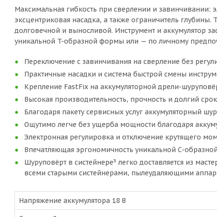
Максимальная гибкость при сверлении и завинчивании: э
эксцентриковая насадка, а также ограничитель глубины. 
долговечной и выносливой. Инструмент и аккумулятор зас
уникальной T-образной формы или — по личному предпоч
Переключение с завинчивания на сверление без регул
Практичные насадки и система быстрой смены инструм
Крепление FastFix на аккумуляторной дрели-шуруповё
Высокая производительность, прочность и долгий сро
Благодаря пакету сервисных услуг аккумуляторный шу
Ощутимо легче без ущерба мощности благодаря аккумул
Электронная регулировка и отключение крутящего мом
Впечатляющая эргономичность уникальной C-образной
Шуруповёрт в систейнере³ легко доставляется из маст
всеми старыми систейнерами, пылеудаляющими аппар
Напряжение аккумулятора 18 В