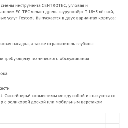
 смены инструмента CENTROTEC, угловая и
ателем EC-TEC делает дрель-шуруповёрт T 18+3 лёгкой,
 услуг Festool. Выпускается в двух вариантах корпуса:
овая насадка, а также ограничитель глубины
 не требующему технического обслуживания
тока
жести
tt. Систейнеры³ совместимы между собой и стыкуются со
ер с роликовой доской или мобильным верстаком