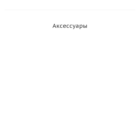
Аксессуары
Комплект CENTROTEC Festool 1/4"-CE RA-Set 36
497881
Есть в наличии